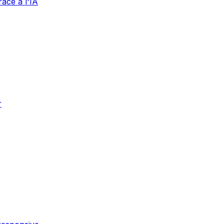
âce à l'IA
r