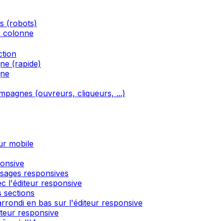
és (robots)
r colonne
ction
ne (rapide)
gne
ampagnes (ouvreurs, cliqueurs, ...)
ur mobile
ponsive
ssages responsives
c l'éditeur responsive
 sections
rondi en bas sur l'éditeur responsive
́diteur responsive