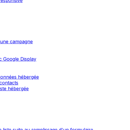
responsive
 d'une campagne
c Google Display
 données hébergée
 contacts
liste hébergée
 liste suite au remplissage d'un formulaire