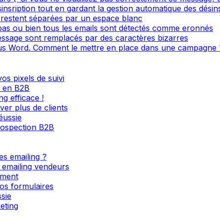
sinsription tout en gardant la gestion automatique des désin
restent séparées par un espace blanc
 pas ou bien tous les emails sont détectés comme eronnés
ssage sont remplacés par des caractères bizarres
s Word. Comment le mettre en place dans une campagne 
os pixels de suivi
l en B2B
g efficace !
ver plus de clients
éussie
rospection B2B
es emailing ?
s emailing vendeurs
ement
os formulaires
sie
eting