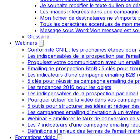
Je souhaite modifier le texte du lien de dé
Les images intégrées dans une campagne 
Mon fichier de destinataires ne s'importe
Tous les caractères accentués de mon me
Message sous Word:Mon message est sou
Glossaire
Webinars
Conformité CNIL : les prochaines étapes pour v
Les indispensables de la prospection par l’emai
Propulsez votre communication avec un emailin
Emailing de prospection BtoB : 5 clés pour trou
Les indicateurs d’une campagne emailing B2B r
5 clés pour réussir sa campagne emailing de p
Les tendances 2016 pour les objets
Les indispensables de la prospection par email
Pourquoi utiliser de la vidéo dans vos campagn
5 outils pour structurer ses idées et rédiger de
Les campagnes emailing d’invitation à un évén
Webinar – améliorer le taux de conversion de v
Les 7 indicateurs d’une campagne emailing réus
Définitions et enjeux des termes de l’email-mark
Formations vidéo