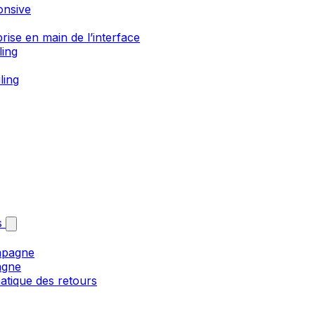
onsive
rise en main de l’interface
ling
ling
s
mpagne
agne
matique des retours