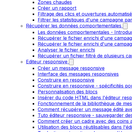
Zones chaudes
Créer un rapport
Filtrage des clics et ouvertures automatis
Filtrer les statistiques d'une campagne pa
Récupérer les données comportementales
Les données comportementales - Introdu
Récupérer le fichier enrichi d'une campag
Récupérer le fichier enrichi d'une campa
Analyser le fichier enrichi
Récupérer un fichier filtré de plusieurs c
Editeur responsive
Créer un message responsive
Interface des messages responsives
Construire en responsive
Construire en responsive - spécificités po
Personnalisation des blocs
Insérer du code HTML dans l'éditeur res
Fonctionnement de la bibliothèque de me
Comment récupérer un message édité ave
Tuto éditeur responsive - sauvegarder des
Comment créer un cadre avec des coins ar
Utilisation des blocs réutilisables dans l'e