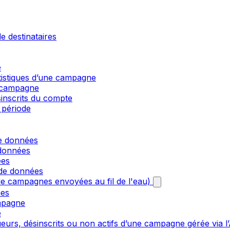
e destinataires
e
atistiques d’une campagne
e campagne
sinscrits du compte
 période
de données
 données
ées
 de données
e campagnes envoyées au fil de l'eau)
nes
mpagne
e
urs, désinscrits ou non actifs d’une campagne gérée via l’