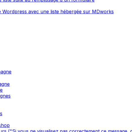
ite Wordpress avec une liste hébergée sur MDworks
pagne
agne
ne
agnes
s
oshop
s ("Si vous ne visualisez pas correctement ce message, cl