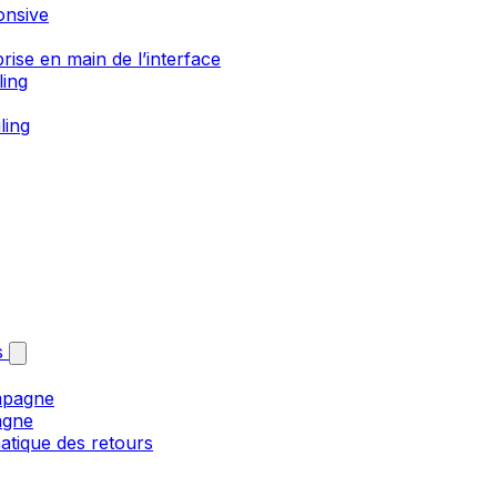
onsive
rise en main de l’interface
ling
ling
s
mpagne
agne
matique des retours