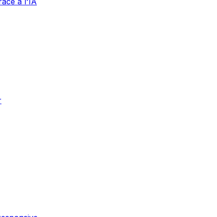
âce à l'IA
r