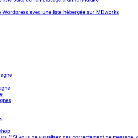
ite Wordpress avec une liste hébergée sur MDworks
pagne
agne
ne
agnes
s
oshop
s ("Si vous ne visualisez pas correctement ce message, cl