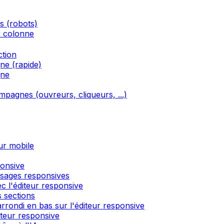
és (robots)
r colonne
ction
ne (rapide)
gne
ampagnes (ouvreurs, cliqueurs, ...)
ur mobile
ponsive
ssages responsives
c l'éditeur responsive
 sections
rondi en bas sur l'éditeur responsive
́diteur responsive