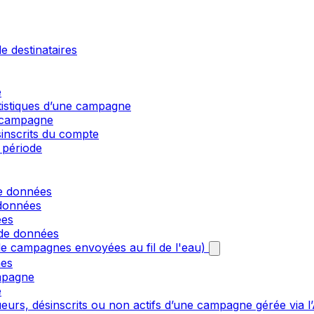
e destinataires
e
atistiques d’une campagne
e campagne
sinscrits du compte
 période
de données
 données
ées
 de données
e campagnes envoyées au fil de l'eau)
nes
mpagne
e
urs, désinscrits ou non actifs d’une campagne gérée via l’