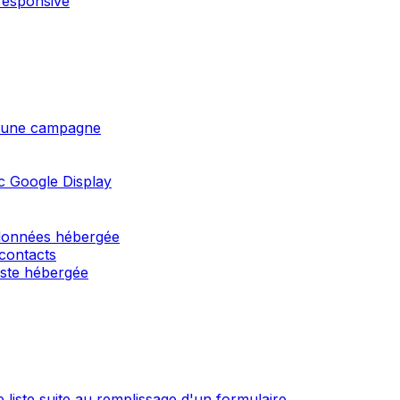
responsive
 d'une campagne
c Google Display
 données hébergée
 contacts
liste hébergée
 liste suite au remplissage d'un formulaire