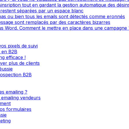
sinsription tout en gardant la gestion automatique des désin
restent séparées par un espace blanc
 pas ou bien tous les emails sont détectés comme eronnés
ssage sont remplacés par des caractères bizarres
s Word. Comment le mettre en place dans une campagne 
os pixels de suivi
l en B2B
g efficace !
ver plus de clients
éussie
rospection B2B
es emailing ?
s emailing vendeurs
ement
os formulaires
sie
eting