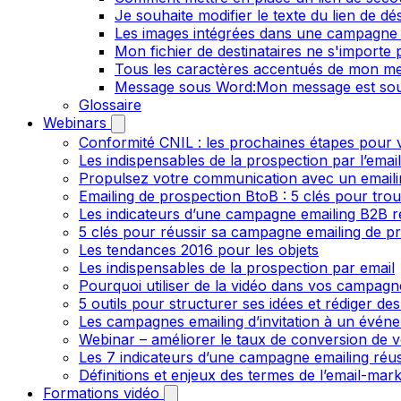
Je souhaite modifier le texte du lien de dé
Les images intégrées dans une campagne 
Mon fichier de destinataires ne s'importe
Tous les caractères accentués de mon me
Message sous Word:Mon message est sou
Glossaire
Webinars
Conformité CNIL : les prochaines étapes pour v
Les indispensables de la prospection par l’emai
Propulsez votre communication avec un emailin
Emailing de prospection BtoB : 5 clés pour trou
Les indicateurs d’une campagne emailing B2B r
5 clés pour réussir sa campagne emailing de p
Les tendances 2016 pour les objets
Les indispensables de la prospection par email
Pourquoi utiliser de la vidéo dans vos campagn
5 outils pour structurer ses idées et rédiger de
Les campagnes emailing d’invitation à un évén
Webinar – améliorer le taux de conversion de v
Les 7 indicateurs d’une campagne emailing réus
Définitions et enjeux des termes de l’email-mark
Formations vidéo