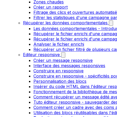
Zones chaudes
Créer un rapport
Filtrage des clics et ouvertures automatis
Filtrer les statistiques d'une campagne pa
Récupérer les données comportementales
Les données comportementales - Introdu
Récupérer le fichier enrichi d'une campag
Récupérer le fichier enrichi d'une campa
Analyser le fichier enrichi
Récupérer un fichier filtré de plusieurs c
Editeur responsive
Créer un message responsive
Interface des messages responsives
Construire en responsive
Construire en responsive - spécificités po
Personnalisation des blocs
Insérer du code HTML dans l'éditeur res
Fonctionnement de la bibliothèque de me
Comment récupérer un message édité ave
Tuto éditeur responsive - sauvegarder des
Comment créer un cadre avec des coins ar
Utilisation des blocs réutilisables dans l'e