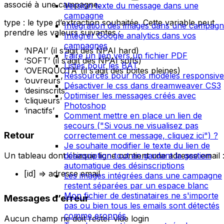
associé à une campagne.
Version texte du message dans une
campagne
type : le type d’extraction souhaitée. Cette variable peut
Intégration des images dans une campag
prendre les valeurs suivantes :
Intégrer Google analytics dans vos
campagnes
‘NPAI’ (il s’agit des NPAI hard)
Faire un lien vers un fichier PDF
‘SOFT’ (il s’agit des NPAI softs)
Listes pour les BAT
‘OVERQUOTA’ (il s’agit des boites pleines)
Ressources pour nos modèles responsive
‘ouvreurs’
Désactiver le css dans dreamweaver CS3
‘desinscrits’
Optimiser les messages créés avec
‘cliqueurs’
Photoshop
‘inactifs’
Comment mettre en place un lien de
secours ("Si vous ne visualisez pas
Retour
correctement ce message, cliquez ici") ?
Je souhaite modifier le texte du lien de
Un tableau dont chaque ligne contient une adresse email 
désinsription tout en gardant la gestion
automatique des désinscriptions
[id] => adresse email
Les images intégrées dans une campagne
restent séparées par un espace blanc
Mon fichier de destinataires ne s'importe
Messages d’erreur
pas ou bien tous les emails sont détectés
comme eronnés
Aucun champ ne doit rester vide login