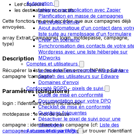
Automation
Les cliqueurs
Intégrer une application avec Zapier
les destinataires non actifs
Planification en masse de campagnes
Cette fonction ne peut accéder que aux campagnes déjà
Les règles d'envoi
envoyées.
Ajout automatique d'un contact dans votr
liste suite au remplissage d'un formulaire
array Extrait_Campagne( login, motdepasse, campagne,
Créer un scénario
type)
Synchronisation des contacts de votre sit
Wordpress avec une liste hébergée sur
MDworks
Description
Comptes et utilisateurs
Le module Sous-comptes chez Ediware
Récupérer la liste des email en erreur (NPAI) pour la
Gestion des utilisateurs sur Ediware
campagne ‘campagne’.
Domaines d'envoi
Conformité RGPD - pixels de suivi
Paramètres (obligatoire)
Guide de mise en conformité
Documentation pour votre DPO
login : l’identifiant client (nichandle)
Checklist de mise en conformité
Questions fréquentes
motdepasse : le mot de passe
Désactiver le pixel de suivi pour une
campagne
campagne : identifiant de la campagne (cf:
Liste des
Astuces et dépannage
campagnes accessibles via l’API
pour trouver l’identifiant