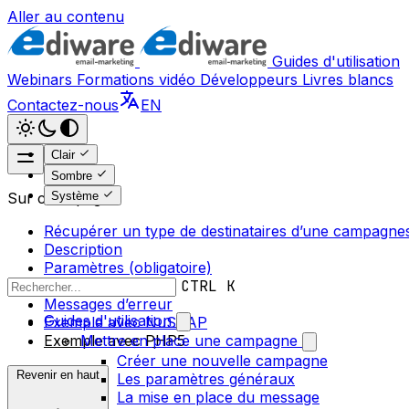
Aller au contenu
Guides d'utilisation
Webinars
Formations vidéo
Développeurs
Livres blancs
Contactez-nous
EN
Clair
Sombre
Système
Sur cette page
Récupérer un type de destinataires d’une campagne
Description
Paramètres (obligatoire)
Retour
CTRL K
Messages d’erreur
Guides d'utilisation
Exemple avec NuSOAP
Exemple avec PHP5
Mettre en place une campagne
Créer une nouvelle campagne
Revenir en haut
Les paramètres généraux
La mise en place du message