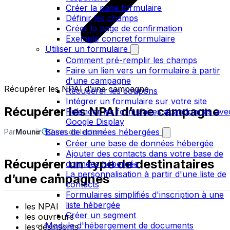
Créer la page formulaire
Définir les champs
Créer la page de confirmation
Exemple concret formulaire
Utiliser un formulaire
Comment pré-remplir les champs
Faire un lien vers un formulaire à partir
d'une campagne
Récupérer les NPAI d’une campagne
Récupérer les coupons
Intégrer un formulaire sur votre site
Récupérer les NPAI d’une campagne
Relancer les formulaires abandonnés ave
Google Display
Bases de données hébergées
Par
Mounir
2 min de lecture
Créer une base de données hébergée
Ajouter des contacts dans votre base de
Récupérer un type de destinataires
données hébergée
La personnalisation à partir d'une liste de
d’une campagnes
contacts
Formulaires simplifiés d'inscription à une
liste hébergée
les NPAI
Créer un segment
les ouvreurs
Module d'hébergement de documents
les désinscrits