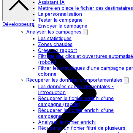
Assistant IA
Mettre en place le fichier des destinataires
La personnalisation
Tester la campagne
Développeurs
Envoyer la campagne
Analyser les campagnes
Les statistiques
Zones chaudes
Créer un rapport
Filtrage des clics et ouvertures automatis
(robots)
Filtrer les statistiques d'une campagne pa
colonne
Récupérer les données comportementales
Les données comportementales -
Introduction
Récupérer le fichier enrichi d'une
campagne (rapide)
Récupérer le fichier enrichi d'une
campagne
Analyser le fichier enrichi
Récupérer un fichier filtré de plusieurs