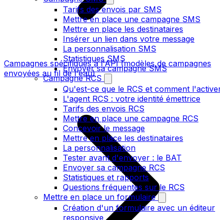
Tarifs des envois par SMS
Mettre en place une campagne SMS
Mettre en place les destinataires
Insérer un lien dans votre message
La personnalisation SMS
Statistiques SMS
Campagnes spécifiques à l'API (modèles de campagnes
Envoyer sa campagne SMS
envoyées au fil de l'eau)
Campagne RCS
Qu'est-ce que le RCS et comment l'active
L'agent RCS : votre identité émettrice
Tarifs des envois RCS
Mettre en place une campagne RCS
Concevoir le message
Mettre en place les destinataires
La personnalisation
Tester avant d'envoyer : le BAT
Envoyer sa campagne RCS
Statistiques et rapports
Questions fréquentes sur le RCS
Mettre en place un formulaire
Création d'un formulaire avec un éditeur
responsive