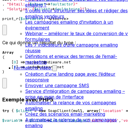
.
"Détail: 
{
$client
->
faultactor
}
"
emailing ?
.
"Solution: 
{
$client
->
faultstring
}
"
);
5 outils pour structurer ses idées et rédiger des
emailing vendeurs
print_r
(
$variable
);
</
source
>
Les campagnes emailing d’invitation à un
événement
Webinar – améliorer le taux de conversion de 
formulaires
Ce qui donne un résultat du type :
Les 7 indicateurs d’une campagne emailing
réussie
Array
Définitions et enjeux des termes de l’email-
(
marketing
[
0
]
=>
support
@
ediware
.
net
[
1
]
=>
info
@
ediware
.
net
Formations vidéo
)
Création d’une landing page avec l’éditeur
responsive
Envoyer une campagne SMS
Service d’intégration de campagnes emailing –
prise en main de l’interface
Exemple avec PHP5
Automatiser la relance de vos campagnes
emailing
try
{
$client
=
new
SoapClient
(
null
,
array
(
'location'
=
Créez des scénarios email-marketing
Automatisez la relance de vos campagnes
$variable
=
$client
->
Extrait_Campagne
(
'votre_login'
,
'vo
emailing