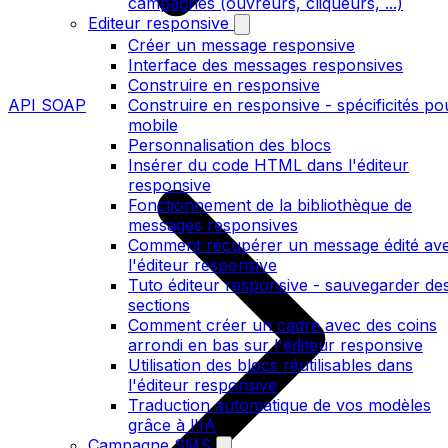
campagnes (ouvreurs, cliqueurs, ...)
Editeur responsive
Créer un message responsive
Interface des messages responsives
Construire en responsive
API SOAP
Construire en responsive - spécificités po
mobile
Personnalisation des blocs
Insérer du code HTML dans l'éditeur
responsive
Fonctionnement de la bibliothèque de
messages responsives
Comment récupérer un message édité av
l'éditeur responsive
Tuto éditeur responsive - sauvegarder de
sections
Comment créer un cadre avec des coins
arrondi en bas sur l'éditeur responsive
Utilisation des blocs réutilisables dans
l'éditeur responsive
Traduction automatique de vos modèles
grâce à l'IA
Campagne SMS