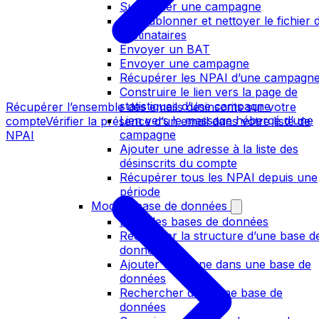
Supprimer une campagne
Dédoublonner et nettoyer le fichier 
destinataires
Envoyer un BAT
Envoyer une campagne
Récupérer les NPAI d’une campagn
Construire le lien vers la page de
statistiques d’une campagne
Récupérer l’ensemble des emails désinscrits sur votre
Lien vers le message hébergé d’une
compte
Vérifier la présence d’un email dans votre liste de
campagne
NPAI
Ajouter une adresse à la liste des
désinscrits du compte
Récupérer tous les NPAI depuis une
période
Module base de données
Lister les bases de données
Récupérer la structure d’une base d
données
Ajouter une ligne dans une base de
données
Rechercher dans une base de
données