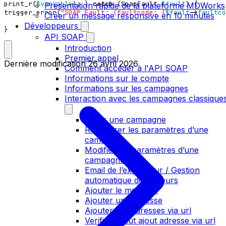
print_r
(
$variable
);
}
catch
(
SoapFault
$fault
)
{
Présentation rapide de la plateforme MDWorks
trigger_error
(
"SOAP Fault: (faultcode: 
{
$fault
->
faultco
Créer un message responsive en 10 minutes
Développeurs
}
API SOAP
Introduction
Premier appel
Dernière modification
26 avril 2026
Comment accéder à l'API SOAP
Informations sur le compte
Informations sur les campagnes
Interaction avec les campagnes classique
Créer une campagne
Récupérer les paramètres d’une
campagne
Modifier les paramètres d’une
campagne
Email de l’expéditeur / Gestion
automatique des retours
Ajouter le message
Ajouter une adresse
Ajouter des adresses via url
Verifier statut ajout adresse via url