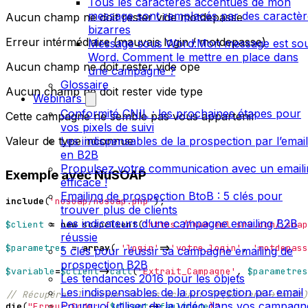
Tous les caractères accentués de mon
message sont remplacés par des caractèr
Aucun champ ne doit rester vide motdepasse
bizarres
Erreur intérmédiaire (mauvais login / motdepasse)
Message sous Word:Mon message est so
Word. Comment le mettre en place dans
Aucun champ ne doit rester vide ope
une campagne ?
Glossaire
Aucun champ ne doit rester vide type
Webinars
Conformité CNIL : les prochaines étapes pour
Cette campagne ne semble pas vous appartenir
vos pixels de suivi
Valeur de type inconnue
Les indispensables de la prospection par l’email
en B2B
Propulsez votre communication avec un emaili
Exemple avec NuSOAP
efficace !
Emailing de prospection BtoB : 5 clés pour
include
(
'nusoap/nusoap.php'
);
trouver plus de clients
Les indicateurs d’une campagne emailing B2B
$client
=
new
soapclient
(
'https://www.eml-srv.com/_soap
réussie
$parametres
=
array
(
'login'
=>
'votre_login'
,
'motdepass
5 clés pour réussir sa campagne emailing de
prospection B2B
$variable
=
$client
->
call
(
'Extrait_Campagne'
,
$parametres
Les tendances 2016 pour les objets
Les indispensables de la prospection par email
Pourquoi utiliser de la vidéo dans vos campagn
die
(
"Erreur:Code: 
{
$client
->
faultcode
}
"