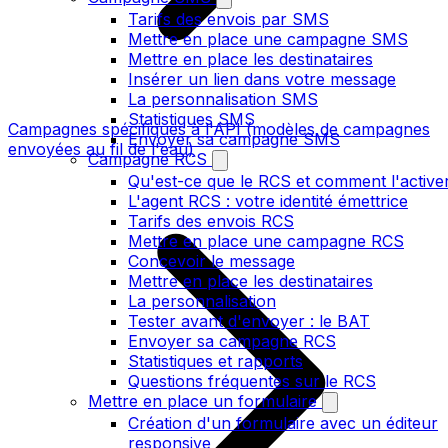
Tarifs des envois par SMS
Mettre en place une campagne SMS
Mettre en place les destinataires
Insérer un lien dans votre message
La personnalisation SMS
Statistiques SMS
Campagnes spécifiques à l'API (modèles de campagnes
Envoyer sa campagne SMS
envoyées au fil de l'eau)
Campagne RCS
Qu'est-ce que le RCS et comment l'active
L'agent RCS : votre identité émettrice
Tarifs des envois RCS
Mettre en place une campagne RCS
Concevoir le message
Mettre en place les destinataires
La personnalisation
Tester avant d'envoyer : le BAT
Envoyer sa campagne RCS
Statistiques et rapports
Questions fréquentes sur le RCS
Mettre en place un formulaire
Création d'un formulaire avec un éditeur
responsive