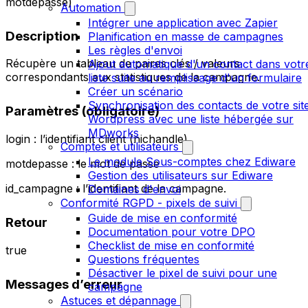
motdepasse)
Automation
Intégrer une application avec Zapier
Description
Planification en masse de campagnes
Les règles d'envoi
Récupère un tableau de paires clés / valeurs
Ajout automatique d'un contact dans votr
correspondants aux statistiques de la campagne.
liste suite au remplissage d'un formulaire
Créer un scénario
Synchronisation des contacts de votre sit
Paramètres (obligatoire)
Wordpress avec une liste hébergée sur
MDworks
login : l’identifiant client (nichandle)
Comptes et utilisateurs
Le module Sous-comptes chez Ediware
motdepasse : le mot de passe
Gestion des utilisateurs sur Ediware
id_campagne : l’identifiant de la campagne.
Domaines d'envoi
Conformité RGPD - pixels de suivi
Guide de mise en conformité
Retour
Documentation pour votre DPO
Checklist de mise en conformité
true
Questions fréquentes
Désactiver le pixel de suivi pour une
Messages d’erreur
campagne
Astuces et dépannage