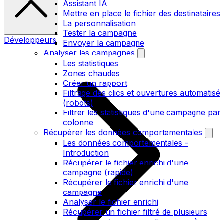
Assistant IA
Mettre en place le fichier des destinataires
La personnalisation
Tester la campagne
Développeurs
Envoyer la campagne
Analyser les campagnes
Les statistiques
Zones chaudes
Créer un rapport
Filtrage des clics et ouvertures automatis
(robots)
Filtrer les statistiques d'une campagne pa
colonne
Récupérer les données comportementales
Les données comportementales -
Introduction
Récupérer le fichier enrichi d'une
campagne (rapide)
Récupérer le fichier enrichi d'une
campagne
Analyser le fichier enrichi
Récupérer un fichier filtré de plusieurs