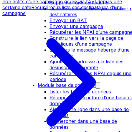
non actifs d’une campagne gérée via l’API depuis une
Supprimer une campagne
certaine date
Récupérer la liste des destinataires d’une
Dédoublonner et nettoyer le fichier 
campagne
destinataires
Envoyer un BAT
Envoyer une campagne
Récupérer les NPAI d’une campagn
Construire le lien vers la page de
statistiques d’une campagne
Lien vers le message hébergé d’une
campagne
Ajouter une adresse à la liste des
désinscrits du compte
Récupérer tous les NPAI depuis une
période
Module base de données
Lister les bases de données
Récupérer la structure d’une base d
données
Ajouter une ligne dans une base de
données
Rechercher dans une base de
données