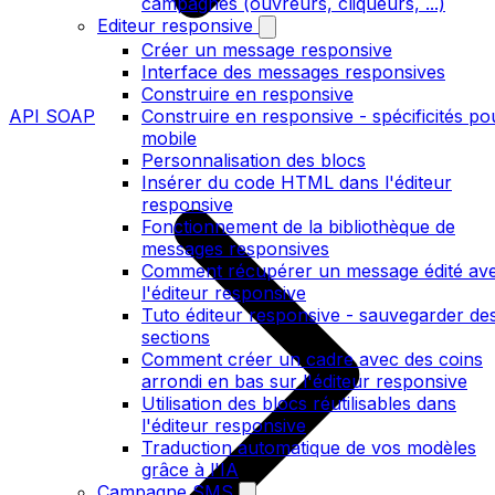
campagnes (ouvreurs, cliqueurs, ...)
Editeur responsive
Créer un message responsive
Interface des messages responsives
Construire en responsive
API SOAP
Construire en responsive - spécificités po
mobile
Personnalisation des blocs
Insérer du code HTML dans l'éditeur
responsive
Fonctionnement de la bibliothèque de
messages responsives
Comment récupérer un message édité av
l'éditeur responsive
Tuto éditeur responsive - sauvegarder de
sections
Comment créer un cadre avec des coins
arrondi en bas sur l'éditeur responsive
Utilisation des blocs réutilisables dans
l'éditeur responsive
Traduction automatique de vos modèles
grâce à l'IA
Campagne SMS