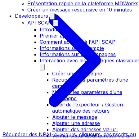
Présentation rapide de la plateforme MDWorks
Créer un message responsive en 10 minutes
Développeurs
API SOAP
Introduction
Premier appel
Comment accéder à l'API SOAP
Informations sur le compte
Informations sur les campagnes
Interaction avec les campagnes classique
Créer une campagne
Récupérer les paramètres d’une
campagne
Modifier les paramètres d’une
campagne
Email de l’expéditeur / Gestion
automatique des retours
Ajouter le message
Ajouter une adresse
Ajouter des adresses via url
Récupérer des NPAI, ouvreurs, cliqueurs, désinscrits ou
Verifier statut ajout adresse via url