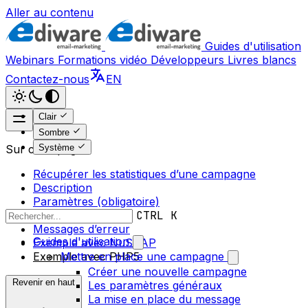
Aller au contenu
Guides d'utilisation
Webinars
Formations vidéo
Développeurs
Livres blancs
Contactez-nous
EN
Clair
Sombre
Système
Sur cette page
Récupérer les statistiques d’une campagne
Description
Paramètres (obligatoire)
Retour
CTRL K
Messages d’erreur
Guides d'utilisation
Exemple avec NuSOAP
Exemple avec PHP5
Mettre en place une campagne
Créer une nouvelle campagne
Revenir en haut
Les paramètres généraux
La mise en place du message