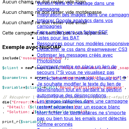
Aucun champ ne doit rester vide login
Version texte du message dans une
campagne
Aucun champ ne doit rester vide motdepasse
Intégration des images dans une campag
Intégrer Google analytics dans vos
Aucun champ ne doit rester vide email
campagnes
Faire un lien vers un fichier PDF
Cette campagne ne semble pas vous appartenir.
Listes pour les BAT
Ressources pour nos modèles responsive
Exemple avec NuSOAP
Désactiver le css dans dreamweaver CS3
Optimiser les messages créés avec
include
(
'nusoap/nusoap.php'
);
Photoshop
Comment mettre en place un lien de
$client
=
new
soapclient
(
'https://www.eml-srv.com/_soap
secours ("Si vous ne visualisez pas
correctement ce message, cliquez ici") ?
$parametres
=
array
(
'id_campagne'
=>
'12345'
,
'login'
=>
'
Je souhaite modifier le texte du lien de
$variable
=
$client
->
call
(
'Recup_Statistiques_Campagne'
,
désinsription tout en gardant la gestion
automatique des désinscriptions
Les images intégrées dans une campagne
die
(
"Erreur:Code: 
{
$client
->
faultcode
}
"
restent séparées par un espace blanc
.
"Détail: 
{
$client
->
faultactor
}
"
.
"Solution: 
{
$client
->
faultstring
}
"
);
Mon fichier de destinataires ne s'importe
pas ou bien tous les emails sont détectés
print_r
(
$variable
);
comme eronnés