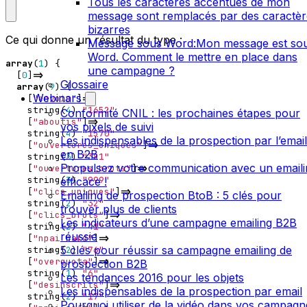
Tous les caractères accentués de mon
message sont remplacés par des caractèr
bizarres
Ce qui donne un résultat du type :
Message sous Word:Mon message est so
Word. Comment le mettre en place dans
array
(
1
)
{
une campagne ?
[
0
]
=>
Glossaire
array
(
9
)
{
Webinars
[
"envois"
]
=>
string
(
4
)
"1652"
Conformité CNIL : les prochaines étapes pour
[
"aboutis"
]
=>
vos pixels de suivi
string
(
4
)
"1570"
Les indispensables de la prospection par l’email
[
"ouvertures_uniques"
]
=>
en B2B
string
(
3
)
"381"
Propulsez votre communication avec un emaili
[
"ouvertures_bruts"
]
=>
string
(
3
)
"999"
efficace !
[
"clics_uniques"
]
=>
Emailing de prospection BtoB : 5 clés pour
string
(
2
)
"32"
trouver plus de clients
[
"clics_bruts"
]
=>
Les indicateurs d’une campagne emailing B2B
string
(
2
)
"41"
réussie
[
"npai_hard"
]
=>
5 clés pour réussir sa campagne emailing de
string
(
2
)
"76"
[
"overquota"
]
=>
prospection B2B
string
(
1
)
"6"
Les tendances 2016 pour les objets
[
"desinscrits"
]
=>
Les indispensables de la prospection par email
string
(
2
)
"17"
Pourquoi utiliser de la vidéo dans vos campagn