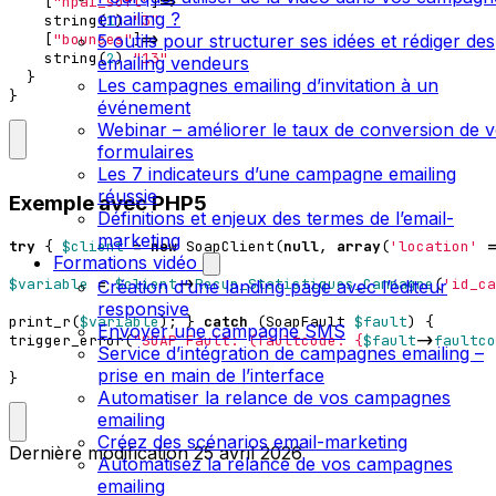
[
"npai_soft"
]
=>
emailing ?
string
(
1
)
"3"
5 outils pour structurer ses idées et rédiger des
[
"bounces"
]
=>
string
(
2
)
"13"
emailing vendeurs
}
Les campagnes emailing d’invitation à un
}
événement
Webinar – améliorer le taux de conversion de 
formulaires
Les 7 indicateurs d’une campagne emailing
réussie
Exemple avec PHP5
Définitions et enjeux des termes de l’email-
marketing
try
{
$client
=
new
SoapClient
(
null
,
array
(
'location'
=
Formations vidéo
$variable
=
$client
->
Recup_Statistiques_Campagne
(
'id_ca
Création d’une landing page avec l’éditeur
responsive
print_r
(
$variable
);
}
catch
(
SoapFault
$fault
)
{
Envoyer une campagne SMS
trigger_error
(
"SOAP Fault: (faultcode: 
{
$fault
->
faultco
Service d’intégration de campagnes emailing –
prise en main de l’interface
}
Automatiser la relance de vos campagnes
emailing
Créez des scénarios email-marketing
Dernière modification
25 avril 2026
Automatisez la relance de vos campagnes
emailing