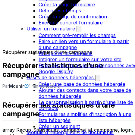
Créer la page formulaire
Définir les champs
Créer la page de confirmation
Exemple concret formulaire
Utiliser un formulaire
Comment pré-remplir les champs
Faire un lien vers un formulaire à partir
d'une campagne
Récupérer statistiques d’une campagne
Récupérer les coupons
Intégrer un formulaire sur votre site
Récupérer statistiques d’une
Relancer les formulaires abandonnés ave
Google Display
campagne
Bases de données hébergées
Créer une base de données hébergée
Par
Mounir
1 min de lecture
Ajouter des contacts dans votre base de
données hébergée
La personnalisation à partir d'une liste de
Récupérer les statistiques d’une
contacts
campagne
Formulaires simplifiés d'inscription à une
liste hébergée
Créer un segment
array Recup_Statistiques_Campagne( id_campagne, login,
Module d'hébergement de documents