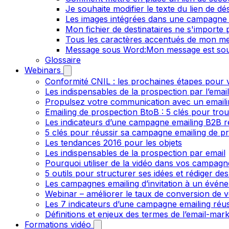
Je souhaite modifier le texte du lien de dé
Les images intégrées dans une campagne 
Mon fichier de destinataires ne s'importe
Tous les caractères accentués de mon me
Message sous Word:Mon message est sou
Glossaire
Webinars
Conformité CNIL : les prochaines étapes pour v
Les indispensables de la prospection par l’emai
Propulsez votre communication avec un emailin
Emailing de prospection BtoB : 5 clés pour trou
Les indicateurs d’une campagne emailing B2B r
5 clés pour réussir sa campagne emailing de p
Les tendances 2016 pour les objets
Les indispensables de la prospection par email
Pourquoi utiliser de la vidéo dans vos campagn
5 outils pour structurer ses idées et rédiger de
Les campagnes emailing d’invitation à un évén
Webinar – améliorer le taux de conversion de v
Les 7 indicateurs d’une campagne emailing réus
Définitions et enjeux des termes de l’email-mark
Formations vidéo