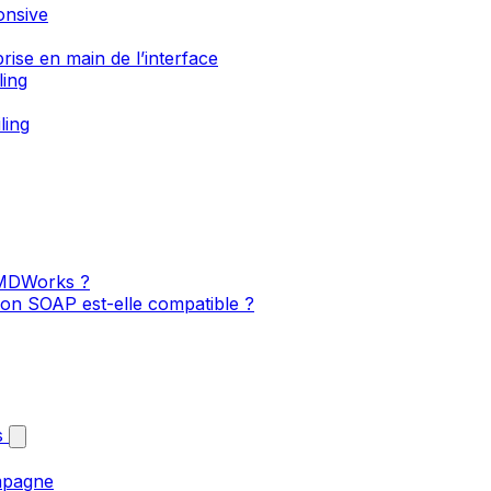
onsive
rise en main de l’interface
ling
ling
I MDWorks ?
on SOAP est-elle compatible ?
s
mpagne