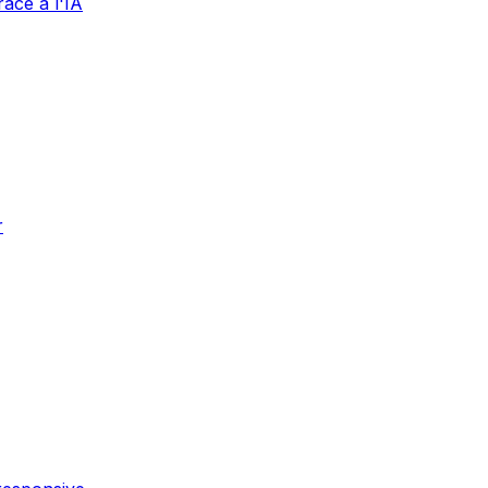
âce à l'IA
r