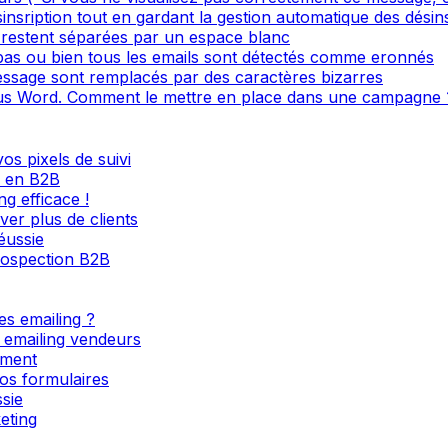
sinsription tout en gardant la gestion automatique des désin
restent séparées par un espace blanc
 pas ou bien tous les emails sont détectés comme eronnés
ssage sont remplacés par des caractères bizarres
s Word. Comment le mettre en place dans une campagne 
os pixels de suivi
l en B2B
g efficace !
ver plus de clients
éussie
rospection B2B
es emailing ?
s emailing vendeurs
ement
os formulaires
sie
eting