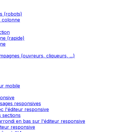
és (robots)
r colonne
ction
ne (rapide)
gne
ampagnes (ouvreurs, cliqueurs, ...)
ur mobile
ponsive
ssages responsives
c l'éditeur responsive
 sections
rondi en bas sur l'éditeur responsive
́diteur responsive