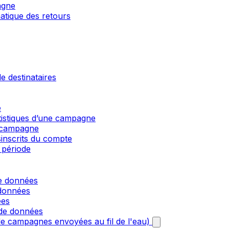
agne
matique des retours
e destinataires
e
atistiques d’une campagne
e campagne
sinscrits du compte
 période
de données
 données
ées
 de données
e campagnes envoyées au fil de l'eau)