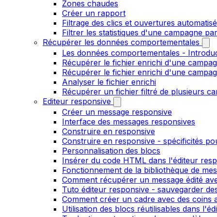
Zones chaudes
Créer un rapport
Filtrage des clics et ouvertures automatis
Filtrer les statistiques d'une campagne pa
Récupérer les données comportementales
Les données comportementales - Introdu
Récupérer le fichier enrichi d'une campag
Récupérer le fichier enrichi d'une campa
Analyser le fichier enrichi
Récupérer un fichier filtré de plusieurs c
Editeur responsive
Créer un message responsive
Interface des messages responsives
Construire en responsive
Construire en responsive - spécificités po
Personnalisation des blocs
Insérer du code HTML dans l'éditeur res
Fonctionnement de la bibliothèque de me
Comment récupérer un message édité ave
Tuto éditeur responsive - sauvegarder des
Comment créer un cadre avec des coins ar
Utilisation des blocs réutilisables dans l'e