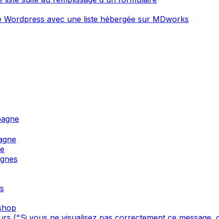
ite Wordpress avec une liste hébergée sur MDworks
pagne
agne
ne
agnes
s
oshop
s ("Si vous ne visualisez pas correctement ce message, cl