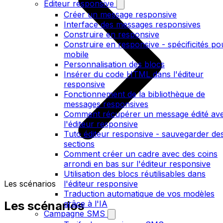
Editeur responsive
Créer un message responsive
Interface des messages responsives
Construire en responsive
Construire en responsive - spécificités po
mobile
Personnalisation des blocs
Insérer du code HTML dans l'éditeur
responsive
Fonctionnement de la bibliothèque de
messages responsives
Comment récupérer un message édité av
l'éditeur responsive
Tuto éditeur responsive - sauvegarder de
sections
Comment créer un cadre avec des coins
arrondi en bas sur l'éditeur responsive
Utilisation des blocs réutilisables dans
Les scénarios
l'éditeur responsive
Traduction automatique de vos modèles
Les scénarios
grâce à l'IA
Campagne SMS