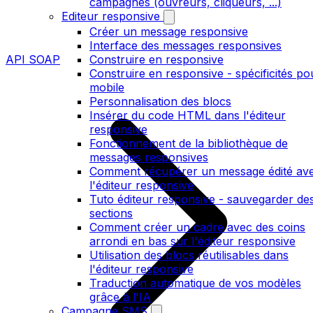
campagnes (ouvreurs, cliqueurs, ...)
Editeur responsive
Créer un message responsive
Interface des messages responsives
API SOAP
Construire en responsive
Construire en responsive - spécificités po
mobile
Personnalisation des blocs
Insérer du code HTML dans l'éditeur
responsive
Fonctionnement de la bibliothèque de
messages responsives
Comment récupérer un message édité av
l'éditeur responsive
Tuto éditeur responsive - sauvegarder de
sections
Comment créer un cadre avec des coins
arrondi en bas sur l'éditeur responsive
Utilisation des blocs réutilisables dans
l'éditeur responsive
Traduction automatique de vos modèles
grâce à l'IA
Campagne SMS