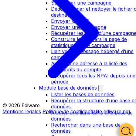
Supprimer une campagne
Dédoublonner et nettoyer le fichier 
destinataires
Envoyer un BAT
Envoyer une campagne
Récupérer les NPAI d’une campagn
Construire le lien vers la page de
statistiques d’une campagne
Lien vers le message hébergé d’une
campagne
Ajouter une adresse à la liste des
désinscrits du compte
Récupérer tous les NPAI depuis une
période
Module base de données
Lister les bases de données
Récupérer la structure d’une base d
© 2026 Ediware
données
Mentions légales
Politique de confidentialité
ediware.net
Ajouter une ligne dans une base de
données
Rechercher dans une base de
données