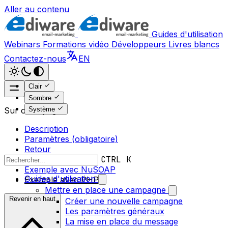
Aller au contenu
Guides d'utilisation
Webinars
Formations vidéo
Développeurs
Livres blancs
Contactez-nous
EN
Clair
Sombre
Système
Sur cette page
Description
Paramètres (obligatoire)
Retour
Messages d’erreur
CTRL K
Exemple avec NuSOAP
Guides d'utilisation
Exemple avec PHP5
Mettre en place une campagne
Revenir en haut
Créer une nouvelle campagne
Les paramètres généraux
La mise en place du message