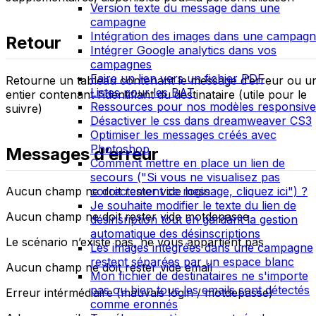
Version texte du message dans une
campagne
Intégration des images dans une campag
Retour
Intégrer Google analytics dans vos
campagnes
Faire un lien vers un fichier PDF
Retourne un tableau contenant le message d’erreur ou u
Listes pour les BAT
entier contenant l’identifiant du destinataire (utile pour le
Ressources pour nos modèles responsive
suivre)
Désactiver le css dans dreamweaver CS3
Optimiser les messages créés avec
Photoshop
Messages d’erreur
Comment mettre en place un lien de
secours ("Si vous ne visualisez pas
correctement ce message, cliquez ici") ?
Aucun champ ne doit rester vide login
Je souhaite modifier le texte du lien de
Aucun champ ne doit rester vide motdepasse
désinsription tout en gardant la gestion
automatique des désinscriptions
Le scénario n’existe pas, ne vous appartient pas
Les images intégrées dans une campagne
restent séparées par un espace blanc
Aucun champ ne doit rester vide email
Mon fichier de destinataires ne s'importe
pas ou bien tous les emails sont détectés
Erreur intérmédiaire (mauvais login / motdepasse)
comme eronnés