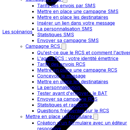
Tarifs des envois par SMS
Mettre en place une campagne SMS
Mettre en place les destinataires
Insérer un lien dans votre message
La personnalisation SMS
Les scénarios
Statistiques SMS
Envoyer sa campagne SMS
Campagne RCS
Qu'est-ce que le RCS et comment l'active
L'agent RCS : votre identité émettrice
Tarifs des envois RCS
Mettre en place une campagne RCS
Concevoir le message
Mettre en place les destinataires
La personnalisation
Tester avant d'envoyer : le BAT
Envoyer sa campagne RCS
Statistiques et rapports
Questions fréquentes sur le RCS
Mettre en place un formulaire
Création d'un formulaire avec un éditeur
responsive