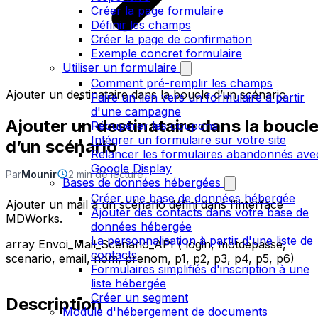
Créer la page formulaire
Définir les champs
Créer la page de confirmation
Exemple concret formulaire
Utiliser un formulaire
Comment pré-remplir les champs
Ajouter un destinataire dans la boucle d’un scénario
Faire un lien vers un formulaire à partir
d'une campagne
Ajouter un destinataire dans la boucl
Récupérer les coupons
Intégrer un formulaire sur votre site
d’un scénario
Relancer les formulaires abandonnés ave
Google Display
Par
Mounir
2 min de lecture
Bases de données hébergées
Créer une base de données hébergée
Ajouter un mail à un scénario défini dans l’interface
Ajouter des contacts dans votre base de
MDWorks.
données hébergée
La personnalisation à partir d'une liste de
array Envoi_Mail_Scenario_API ( login, motdepasse,
contacts
scenario, email, nom, prenom, p1, p2, p3, p4, p5, p6)
Formulaires simplifiés d'inscription à une
liste hébergée
Créer un segment
Description
Module d'hébergement de documents