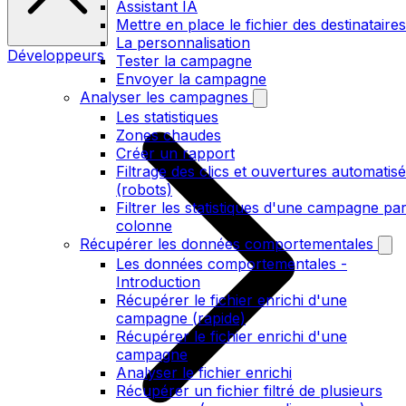
Assistant IA
Mettre en place le fichier des destinataires
La personnalisation
Développeurs
Tester la campagne
Envoyer la campagne
Analyser les campagnes
Les statistiques
Zones chaudes
Créer un rapport
Filtrage des clics et ouvertures automatis
(robots)
Filtrer les statistiques d'une campagne pa
colonne
Récupérer les données comportementales
Les données comportementales -
Introduction
Récupérer le fichier enrichi d'une
campagne (rapide)
Récupérer le fichier enrichi d'une
campagne
Analyser le fichier enrichi
Récupérer un fichier filtré de plusieurs