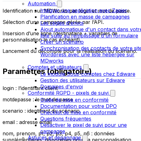
Automation
Intégrer une application avec Zapier
Identification sur MDWorks par login et mot de passe.
Planification en masse de campagnes
Sélection d’une campagne gérée par l’API.
Les règles d'envoi
Ajout automatique d'un contact dans votr
Insersion d’une ligne (destinataire + variables de
liste suite au remplissage d'un formulaire
personnalisation le cas échéant).
Créer un scénario
Synchronisation des contacts de votre sit
Lancement du décompte pour la réalisation du scénario.
Wordpress avec une liste hébergée sur
MDworks
Comptes et utilisateurs
Paramètres (obligatoire)
Le module Sous-comptes chez Ediware
Gestion des utilisateurs sur Ediware
Domaines d'envoi
login : l’identifiant client
Conformité RGPD - pixels de suivi
motdepasse : le mot de passe
Guide de mise en conformité
Documentation pour votre DPO
scenario : identifiant du scénario
Checklist de mise en conformité
Questions fréquentes
email : adresse email
Désactiver le pixel de suivi pour une
campagne
nom, prenom, p1, p2, p3, p4, p5, p6 : données
Astuces et dépannage
supplémentaires, disponibles pour la personnalisation