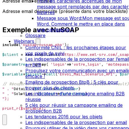
Tous les caractères accentués de mon
Adresse email erronée
message sont remplacés par des caractèr
Adresse email désinscrite (présente dans votre blackliste)
bizarres
Message sous Word:Mon message est so
Word. Comment le mettre en place dans
Exemple avec NuSOAP
une campagne ?
Glossaire
Webinars
include
(
'nusoap/nusoap.php'
);
Conformité CNIL : les prochaines étapes pour
vos pixels de suivi
$client
=
new
soapclient
(
'https://www.eml-srv.com/_soap
Les indispensables de la prospection par l’email
en B2B
$parametres
=
array
(
'login'
=>
'votre_login'
,
'motdepass
Propulsez votre communication avec un emaili
$variable
=
$client
->
call
(
'Envoi_Mail_Scenario_API'
,
$par
efficace !
Emailing de prospection BtoB : 5 clés pour
trouver plus de clients
" . "
Détail
:
{
$client
->
faultactor
}
Les indicateurs d’une campagne emailing B2B
" . "
Solution
:
{
$client
->
faultstring
}
réussie
5 clés pour réussir sa campagne emailing de
print_r(
$variable
prospection B2B
Les tendances 2016 pour les objets
Les indispensables de la prospection par email
Pourquoi utiliser de la vidéo dans vos campagn