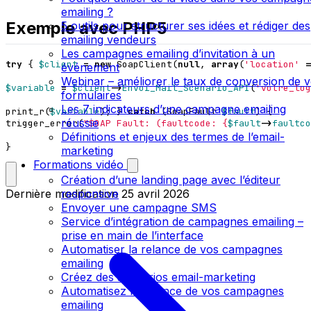
emailing ?
Exemple avec PHP5
5 outils pour structurer ses idées et rédiger des
emailing vendeurs
Les campagnes emailing d’invitation à un
try
{
$client
=
new
SoapClient
(
null
,
array
(
'location'
=
événement
Webinar – améliorer le taux de conversion de 
$variable
=
$client
->
Envoi_Mail_Scenario_API
(
'votre_log
formulaires
Les 7 indicateurs d’une campagne emailing
print_r
(
$variable
);
}
catch
(
SoapFault
$fault
)
{
réussie
trigger_error
(
"SOAP Fault: (faultcode: 
{
$fault
->
faultco
Définitions et enjeux des termes de l’email-
}
marketing
Formations vidéo
Création d’une landing page avec l’éditeur
responsive
Dernière modification
25 avril 2026
Envoyer une campagne SMS
Service d’intégration de campagnes emailing –
prise en main de l’interface
Automatiser la relance de vos campagnes
emailing
Créez des scénarios email-marketing
Automatisez la relance de vos campagnes
emailing