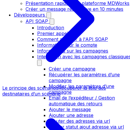
Présentation rapide de la plateforme MDWorks
Créer un message responsive en 10 minutes
Développeurs
API SOAP
Introduction
Premier appel
Comment accéder à l'API SOAP
Informations sur le compte
Informations sur les campagnes
Interaction avec les campagnes classique
Créer une campagne
Récupérer les paramètres d’une
campagne
Modifier les paramètres d’une
Le principe des scénarios
Récupérer la liste des
campagne
destinataires d’un scénario
Email de l’expéditeur / Gestion
automatique des retours
Ajouter le message
Ajouter une adresse
Ajouter des adresses via url
Verifier statut ajout adresse via url