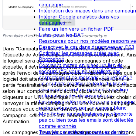
campagne
Intégration des images dans une campag
Intégrer Google analytics dans vos
campagnes
Faire un lien vers un fichier PDF
Listes pour les BAT
Formulaire d'édition d'une règle d'envoi automatique
Ressources pour nos modèles responsive
Désactiver le css dans dreamweaver CS3
Dans “Campagnes cible”, vous devez indiquer le nom de
Optimiser les messages créés avec
l’étiquette de votre campagne choisie précédemment. Ains
Photoshop
le logiciel sera que lorsque des campagnes ont cette
Comment mettre en place un lien de
étiquette, il devra appliquer cette règle d’envoi. Le “délai
secours ("Si vous ne visualisez pas
après l’envoi de la campagne cible” indique le temps que l
correctement ce message, cliquez ici") ?
logiciel doit attendre avant l’envoi des relances. Dans la
Je souhaite modifier le texte du lien de
partie “destinataires” vous devez sélectionner les contact
désinsription tout en gardant la gestion
selon leur comportement: actifs, cliqueurs, non actifs,
automatique des désinscriptions
cliqueurs sur URL spécifique. Enfin vous pouvez choisir 
Les images intégrées dans une campagne
renvoyer la même campagne ou une nouvelle campagne.
restent séparées par un espace blanc
Lorsque vous choisissez d’envoyer une nouvelle
Mon fichier de destinataires ne s'importe
campagne, celle ci doit être hébergé dans la partie
pas ou bien tous les emails sont détectés
Automation.
comme eronnés
Tous les caractères accentués de mon
Les campagnes envoyées automatiquement apparaitrons