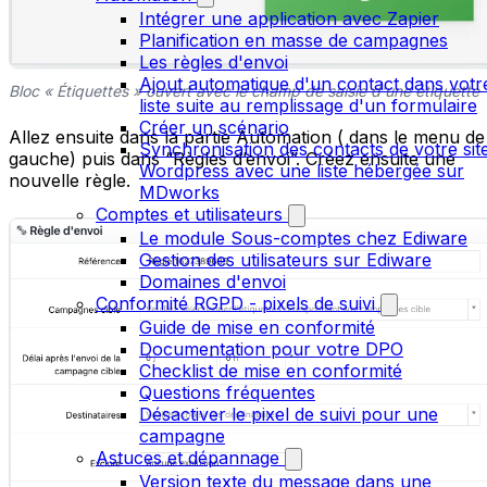
Intégrer une application avec Zapier
Planification en masse de campagnes
Les règles d'envoi
Ajout automatique d'un contact dans votr
Bloc « Étiquettes » ouvert avec le champ de saisie d'une étiquette
liste suite au remplissage d'un formulaire
Créer un scénario
Allez ensuite dans la partie Automation ( dans le menu de
Synchronisation des contacts de votre sit
gauche) puis dans “Règles d’envoi”. Créez ensuite une
Wordpress avec une liste hébergée sur
nouvelle règle.
MDworks
Comptes et utilisateurs
Le module Sous-comptes chez Ediware
Gestion des utilisateurs sur Ediware
Domaines d'envoi
Conformité RGPD - pixels de suivi
Guide de mise en conformité
Documentation pour votre DPO
Checklist de mise en conformité
Questions fréquentes
Désactiver le pixel de suivi pour une
campagne
Astuces et dépannage
Version texte du message dans une