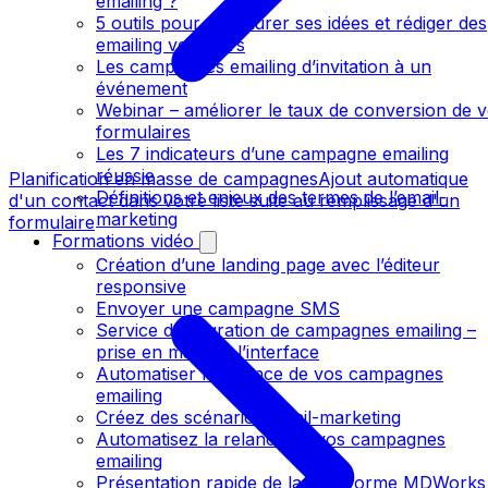
emailing ?
5 outils pour structurer ses idées et rédiger des
emailing vendeurs
Les campagnes emailing d’invitation à un
événement
Webinar – améliorer le taux de conversion de 
formulaires
Les 7 indicateurs d’une campagne emailing
réussie
Planification en masse de campagnes
Ajout automatique
Définitions et enjeux des termes de l’email-
d'un contact dans votre liste suite au remplissage d'un
marketing
formulaire
Formations vidéo
Création d’une landing page avec l’éditeur
responsive
Envoyer une campagne SMS
Service d’intégration de campagnes emailing –
prise en main de l’interface
Automatiser la relance de vos campagnes
emailing
Créez des scénarios email-marketing
Automatisez la relance de vos campagnes
emailing
Présentation rapide de la plateforme MDWorks