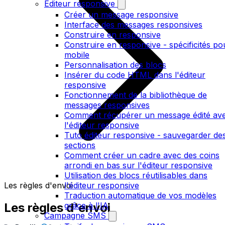
Editeur responsive
Créer un message responsive
Interface des messages responsives
Construire en responsive
Construire en responsive - spécificités po
mobile
Personnalisation des blocs
Insérer du code HTML dans l'éditeur
responsive
Fonctionnement de la bibliothèque de
messages responsives
Comment récupérer un message édité av
l'éditeur responsive
Tuto éditeur responsive - sauvegarder de
sections
Comment créer un cadre avec des coins
arrondi en bas sur l'éditeur responsive
Utilisation des blocs réutilisables dans
Les règles d'envoi
l'éditeur responsive
Traduction automatique de vos modèles
Les règles d'envoi
grâce à l'IA
Campagne SMS