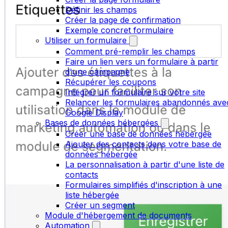
Définir les champs
Créer la page de confirmation
Exemple concret formulaire
Utiliser un formulaire
Comment pré-remplir les champs
Faire un lien vers un formulaire à partir
d'une campagne
Récupérer les coupons
Intégrer un formulaire sur votre site
Relancer les formulaires abandonnés ave
Google Display
Bases de données hébergées
Créer une base de données hébergée
Ajouter des contacts dans votre base de
données hébergée
La personnalisation à partir d'une liste de
contacts
Formulaires simplifiés d'inscription à une
liste hébergée
Créer un segment
Module d'hébergement de documents
Automation