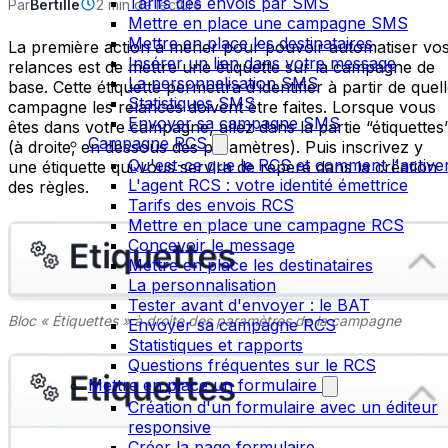
Tarifs des envois par SMS
Par
Bertille
2 min de lecture
Mettre en place une campagne SMS
Mettre en place les destinataires
La première action à mener pour pouvoir automatiser vo
Insérer un lien dans votre message
relances est de mettre une étiquette sur la campagne de
La personnalisation SMS
base. Cette étiquette permettra d’identifier à partir de quel
Statistiques SMS
campagne les relances doivent être faites. Lorsque vous
Envoyer sa campagne SMS
êtes dans votre campagne, allez dans la partie “étiquettes
Campagne RCS
(à droite, en dessous des paramètres). Puis inscrivez y
Qu'est-ce que le RCS et comment l'active
une étiquette qui vous servira de repère dans la création
L'agent RCS : votre identité émettrice
des règles.
Tarifs des envois RCS
Mettre en place une campagne RCS
Concevoir le message
Mettre en place les destinataires
La personnalisation
Tester avant d'envoyer : le BAT
Bloc « Étiquettes » à droite des paramètres de la campagne
Envoyer sa campagne RCS
Statistiques et rapports
Questions fréquentes sur le RCS
Mettre en place un formulaire
Création d'un formulaire avec un éditeur
responsive
Créer la page formulaire