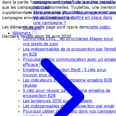
message sont remplacés par des caractèr
dans la partie “campagne envoyées”, de la même manière
bizarres
que les campagnes traditionnelles. Toutefois, une mentio
Message sous Word:Mon message est so
supplémentaire sera présente pour indiquer que c’est une
Word. Comment le mettre en place dans
campagne envoyé automatiquement.
une campagne ?
Les éléments de cette page sont repris dans
cette vidéo.
Glossaire
Webinars
Dernière modification
26 avril 2026
Conformité CNIL : les prochaines étapes pour
vos pixels de suivi
Les indispensables de la prospection par l’email
en B2B
Propulsez votre communication avec un emaili
efficace !
Emailing de prospection BtoB : 5 clés pour
trouver plus de clients
Les indicateurs d’une campagne emailing B2B
réussie
5 clés pour réussir sa campagne emailing de
prospection B2B
Les tendances 2016 pour les objets
Les indispensables de la prospection par email
Pourquoi utiliser de la vidéo dans vos campagn