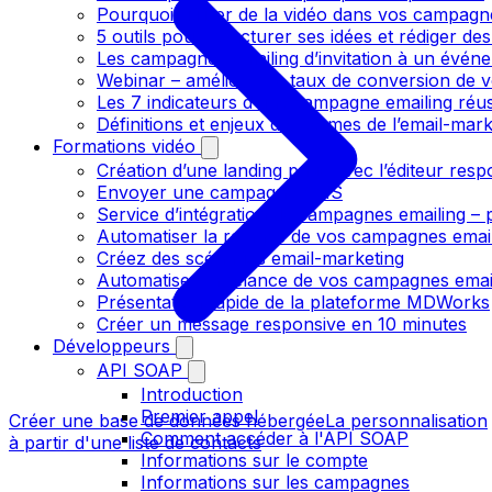
Pourquoi utiliser de la vidéo dans vos campagn
5 outils pour structurer ses idées et rédiger de
Les campagnes emailing d’invitation à un évén
Webinar – améliorer le taux de conversion de v
Les 7 indicateurs d’une campagne emailing réus
Définitions et enjeux des termes de l’email-mark
Formations vidéo
Création d’une landing page avec l’éditeur resp
Envoyer une campagne SMS
Service d’intégration de campagnes emailing – p
Automatiser la relance de vos campagnes emai
Créez des scénarios email-marketing
Automatisez la relance de vos campagnes emai
Présentation rapide de la plateforme MDWorks
Créer un message responsive en 10 minutes
Développeurs
API SOAP
Introduction
Premier appel
Créer une base de données hébergée
La personnalisation
Comment accéder à l'API SOAP
à partir d'une liste de contacts
Informations sur le compte
Informations sur les campagnes