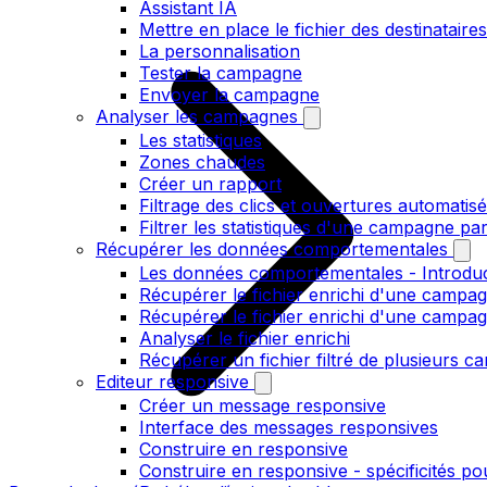
Assistant IA
Mettre en place le fichier des destinataires
La personnalisation
Tester la campagne
Envoyer la campagne
Analyser les campagnes
Les statistiques
Zones chaudes
Créer un rapport
Filtrage des clics et ouvertures automatis
Filtrer les statistiques d'une campagne pa
Récupérer les données comportementales
Les données comportementales - Introdu
Récupérer le fichier enrichi d'une campag
Récupérer le fichier enrichi d'une campa
Analyser le fichier enrichi
Récupérer un fichier filtré de plusieurs c
Editeur responsive
Créer un message responsive
Interface des messages responsives
Construire en responsive
Construire en responsive - spécificités po