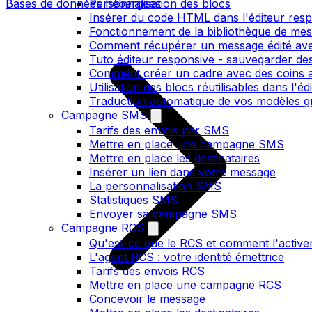
Bases de données hébergées
Personnalisation des blocs
Insérer du code HTML dans l'éditeur res
Fonctionnement de la bibliothèque de me
Comment récupérer un message édité ave
Tuto éditeur responsive - sauvegarder des
Comment créer un cadre avec des coins ar
Utilisation des blocs réutilisables dans l'e
Traduction automatique de vos modèles gr
Campagne SMS
Tarifs des envois par SMS
Mettre en place une campagne SMS
Mettre en place les destinataires
Insérer un lien dans votre message
La personnalisation SMS
Statistiques SMS
Envoyer sa campagne SMS
Campagne RCS
Qu'est-ce que le RCS et comment l'active
L'agent RCS : votre identité émettrice
Tarifs des envois RCS
Mettre en place une campagne RCS
Concevoir le message