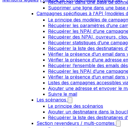
Rechercher dans une base de donn
Supprimer une ligne dans une base
Campagnes spécifiques à l'API (modèles d
Le principe des modèles de campag
Récupérer les paramètres d’une ca
Récupérer les NPAI d’une campagn
Récupérer des NPAI, ouvreurs, clique
Récupérer statistiques d’une campa
Récupérer la liste des destinataires
Vérifier la présence d’un email dans v
Vérifier la présence d’une adresse ema
Récupérer l’ensemble des emails dés
Récupérer les NPAI d’une campagn
Vérifier la présence d’un email dans 
Listes des campagnes accessibles via
Ajouter une adresse et envoyer le ma
Suivre le mail
Les scénarios
Le principe des scénarios
Ajouter un destinataire dans la bouc
Récupérer la liste des destinataires 
Section revendeurs / multi-comptes