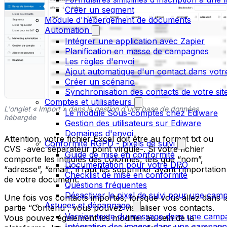
Créer un segment
Module d'hébergement de documents
Automation
Intégrer une application avec Zapier
Planification en masse de campagnes
Les règles d'envoi
Ajout automatique d'un contact dans votre
Créer un scénario
Synchronisation des contacts de votre s
Comptes et utilisateurs
L'onglet « Import » dans la gestion d'une base de données
Le module Sous-comptes chez Ediware
hébergée
Gestion des utilisateurs sur Ediware
Domaines d'envoi
Attention, votre fichier Excel doit être au format txt ou
Conformité RGPD - pixels de suivi
CVS -avec séparateur point virgule-. Si votre fichier
Guide de mise en conformité
comporte les intitulés des colonnes, tels que “nom”,
Documentation pour votre DPO
“adresse”, “email”, il faut les supprimer avant l’importation
Checklist de mise en conformité
de votre document.
Questions fréquentes
Désactiver le pixel de suivi pour une cam
Une fois vos contacts importés, lorsque vous allez dans l
Astuces et dépannage
partie “Contenu”, vous pouvez visualiser vos contacts.
Version texte du message dans une camp
Vous pouvez également les modifier au sein de la
Intégration des images dans une campag