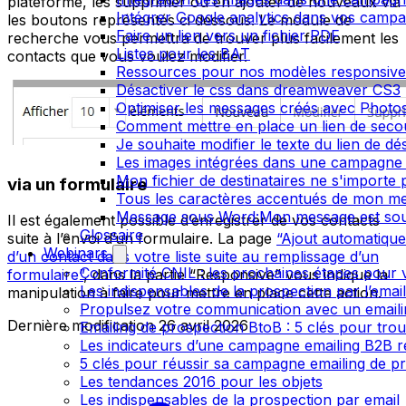
plateforme, les supprimer ou en ajouter de nouveaux via
Intégrer Google analytics dans vos camp
les boutons représentés ci dessous. Le module de
Faire un lien vers un fichier PDF
recherche vous permettra de trouver plus facilement les
Listes pour les BAT
contacts que vous voulez modifier.
Ressources pour nos modèles responsive
Désactiver le css dans dreamweaver CS3
Optimiser les messages créés avec Phot
Comment mettre en place un lien de secour
Je souhaite modifier le texte du lien de dé
Les images intégrées dans une campagne 
Mon fichier de destinataires ne s'importe
via un formulaire
Tous les caractères accentués de mon me
Message sous Word:Mon message est sou
Il est également possible d’enregistrer de vos contacts
Glossaire
suite à l’envoi d’un formulaire. La page
“Ajout automatique
Webinars
d’un contact dans votre liste suite au remplissage d’un
Conformité CNIL : les prochaines étapes pour v
formulaire”
, dans la partie “Responsive” vous indique la
Les indispensables de la prospection par l’emai
manipulation à faire pour mettre en place cette action.
Propulsez votre communication avec un emailin
Dernière modification
26 avril 2026
Emailing de prospection BtoB : 5 clés pour trou
Les indicateurs d’une campagne emailing B2B r
5 clés pour réussir sa campagne emailing de p
Les tendances 2016 pour les objets
Les indispensables de la prospection par email