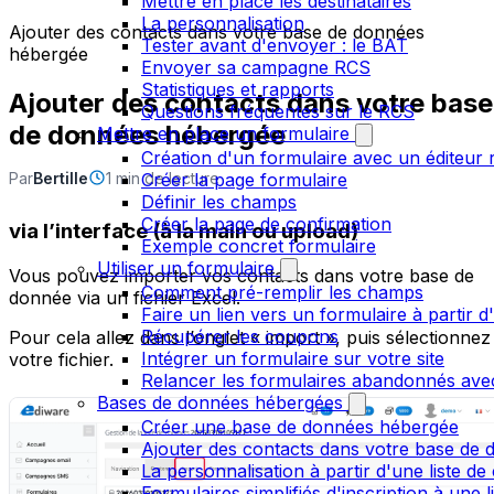
Mettre en place les destinataires
La personnalisation
Ajouter des contacts dans votre base de données
Tester avant d'envoyer : le BAT
hébergée
Envoyer sa campagne RCS
Statistiques et rapports
Ajouter des contacts dans votre base
Questions fréquentes sur le RCS
de données hébergée
Mettre en place un formulaire
Création d'un formulaire avec un éditeur 
Par
Bertille
1 min de lecture
Créer la page formulaire
Définir les champs
Créer la page de confirmation
via l’interface (à la main ou upload)
Exemple concret formulaire
Utiliser un formulaire
Vous pouvez importer vos contacts dans votre base de
Comment pré-remplir les champs
donnée via un fichier Excel.
Faire un lien vers un formulaire à partir
Récupérer les coupons
Pour cela allez dans l’onglet « import », puis sélectionnez
Intégrer un formulaire sur votre site
votre fichier.
Relancer les formulaires abandonnés ave
Bases de données hébergées
Créer une base de données hébergée
Ajouter des contacts dans votre base de
La personnalisation à partir d'une liste de
Formulaires simplifiés d'inscription à une 