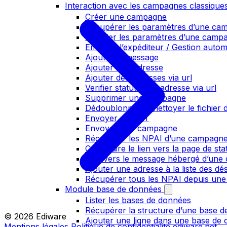
Interaction avec les campagnes classique
Créer une campagne
Récupérer les paramètres d’une ca
Modifier les paramètres d’une camp
Email de l’expéditeur / Gestion auto
Ajouter le message
Ajouter une adresse
Ajouter des adresses via url
Verifier statut ajout adresse via url
Supprimer une campagne
Dédoublonner et nettoyer le fichier d
Envoyer un BAT
Envoyer une campagne
Récupérer les NPAI d’une campagn
Construire le lien vers la page de st
Lien vers le message hébergé d’un
Ajouter une adresse à la liste des dé
Récupérer tous les NPAI depuis une
Module base de données
Lister les bases de données
Récupérer la structure d’une base 
© 2026 Ediware
Ajouter une ligne dans une base de
Mentions légales
Politique de confidentialité
ediware.net