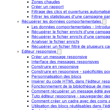
Zones chaudes
Créer un rapport
Filtrage des clics et ouvertures automatis
Filtrer les statistiques d'une campagne pa
Récupérer les données comportementales
Les données comportementales - Introdu
Récupérer le fichier enrichi d'une campag
Récupérer le fichier enrichi d'une campa
Analyser le fichier enrichi
Récupérer un fichier filtré de plusieurs c
Editeur responsive
Créer un message responsive
Interface des messages responsives
Construire en responsive
Construire en responsive - spécificités po
Personnalisation des blocs
Insérer du code HTML dans l'éditeur res
Fonctionnement de la bibliothèque de me
Comment récupérer un message édité ave
Tuto éditeur responsive - sauvegarder des
Comment créer un cadre avec des coins ar
Utilisation des blocs réutilisables dans l'e