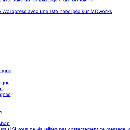
ite Wordpress avec une liste hébergée sur MDworks
pagne
agne
ne
agnes
s
oshop
s ("Si vous ne visualisez pas correctement ce message, cl