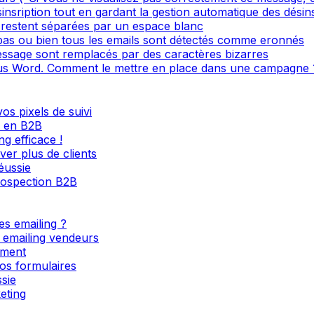
sinsription tout en gardant la gestion automatique des désin
restent séparées par un espace blanc
 pas ou bien tous les emails sont détectés comme eronnés
ssage sont remplacés par des caractères bizarres
s Word. Comment le mettre en place dans une campagne 
os pixels de suivi
l en B2B
g efficace !
ver plus de clients
éussie
rospection B2B
es emailing ?
s emailing vendeurs
ement
os formulaires
sie
eting