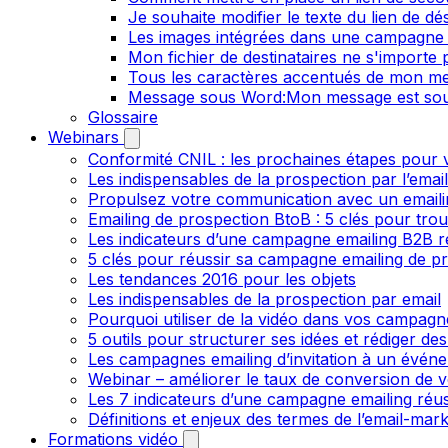
Je souhaite modifier le texte du lien de dé
Les images intégrées dans une campagne 
Mon fichier de destinataires ne s'importe
Tous les caractères accentués de mon me
Message sous Word:Mon message est sou
Glossaire
Webinars
Conformité CNIL : les prochaines étapes pour v
Les indispensables de la prospection par l’emai
Propulsez votre communication avec un emailin
Emailing de prospection BtoB : 5 clés pour trou
Les indicateurs d’une campagne emailing B2B r
5 clés pour réussir sa campagne emailing de p
Les tendances 2016 pour les objets
Les indispensables de la prospection par email
Pourquoi utiliser de la vidéo dans vos campagn
5 outils pour structurer ses idées et rédiger de
Les campagnes emailing d’invitation à un évén
Webinar – améliorer le taux de conversion de v
Les 7 indicateurs d’une campagne emailing réus
Définitions et enjeux des termes de l’email-mark
Formations vidéo