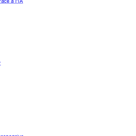
âce à l'IA
r