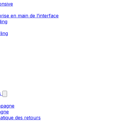
onsive
rise en main de l’interface
ling
ling
s
mpagne
agne
matique des retours