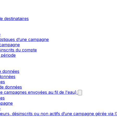
e destinataires
e
atistiques d’une campagne
e campagne
sinscrits du compte
 période
de données
 données
ées
 de données
e campagnes envoyées au fil de l'eau)
nes
mpagne
e
urs, désinscrits ou non actifs d’une campagne gérée via l’