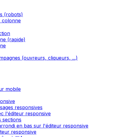
és (robots)
r colonne
ction
ne (rapide)
gne
ampagnes (ouvreurs, cliqueurs, ...)
ur mobile
ponsive
ssages responsives
c l'éditeur responsive
 sections
rondi en bas sur l'éditeur responsive
́diteur responsive