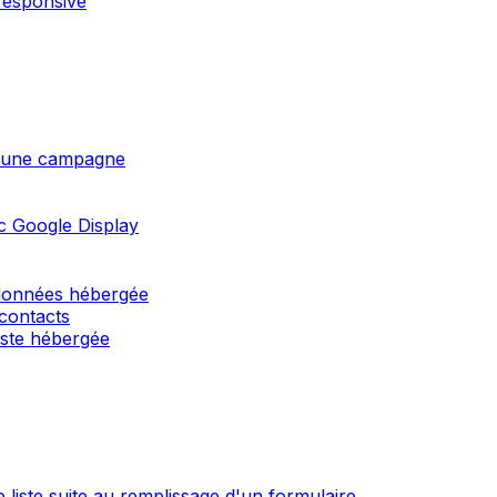
responsive
 d'une campagne
c Google Display
 données hébergée
 contacts
liste hébergée
 liste suite au remplissage d'un formulaire