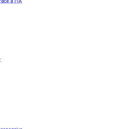
âce à l'IA
r