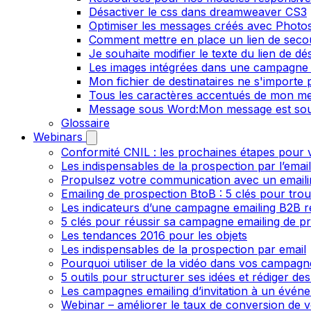
Désactiver le css dans dreamweaver CS3
Optimiser les messages créés avec Phot
Comment mettre en place un lien de secour
Je souhaite modifier le texte du lien de dé
Les images intégrées dans une campagne 
Mon fichier de destinataires ne s'importe
Tous les caractères accentués de mon me
Message sous Word:Mon message est sou
Glossaire
Webinars
Conformité CNIL : les prochaines étapes pour v
Les indispensables de la prospection par l’emai
Propulsez votre communication avec un emailin
Emailing de prospection BtoB : 5 clés pour trou
Les indicateurs d’une campagne emailing B2B r
5 clés pour réussir sa campagne emailing de p
Les tendances 2016 pour les objets
Les indispensables de la prospection par email
Pourquoi utiliser de la vidéo dans vos campagn
5 outils pour structurer ses idées et rédiger de
Les campagnes emailing d’invitation à un évén
Webinar – améliorer le taux de conversion de v