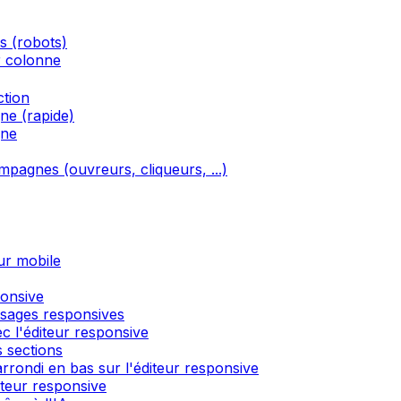
és (robots)
r colonne
ction
ne (rapide)
gne
ampagnes (ouvreurs, cliqueurs, ...)
ur mobile
ponsive
ssages responsives
c l'éditeur responsive
 sections
rondi en bas sur l'éditeur responsive
́diteur responsive