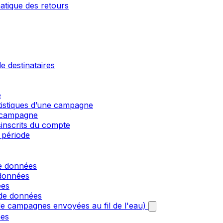
matique des retours
e destinataires
e
atistiques d’une campagne
e campagne
sinscrits du compte
 période
de données
 données
ées
 de données
e campagnes envoyées au fil de l'eau)
nes