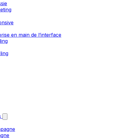
sie
eting
onsive
rise en main de l’interface
ling
ling
s
mpagne
agne