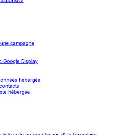
responsive
 d'une campagne
c Google Display
 données hébergée
 contacts
liste hébergée
 liste suite au remplissage d'un formulaire