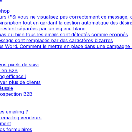
oshop
s ("Si vous ne visualisez pas correctement ce message, cl
sinsription tout en gardant la gestion automatique des désin
restent séparées par un espace blanc
 pas ou bien tous les emails sont détectés comme eronnés
ssage sont remplacés par des caractères bizarres
s Word. Comment le mettre en place dans une campagne 
os pixels de suivi
l en B2B
g efficace !
ver plus de clients
éussie
rospection B2B
es emailing ?
s emailing vendeurs
ement
os formulaires