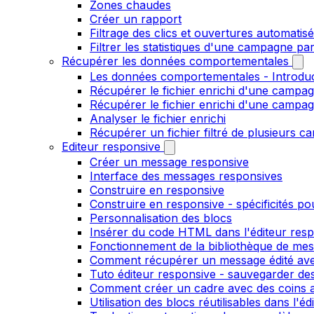
Zones chaudes
Créer un rapport
Filtrage des clics et ouvertures automatis
Filtrer les statistiques d'une campagne pa
Récupérer les données comportementales
Les données comportementales - Introdu
Récupérer le fichier enrichi d'une campag
Récupérer le fichier enrichi d'une campa
Analyser le fichier enrichi
Récupérer un fichier filtré de plusieurs c
Editeur responsive
Créer un message responsive
Interface des messages responsives
Construire en responsive
Construire en responsive - spécificités po
Personnalisation des blocs
Insérer du code HTML dans l'éditeur res
Fonctionnement de la bibliothèque de me
Comment récupérer un message édité ave
Tuto éditeur responsive - sauvegarder des
Comment créer un cadre avec des coins ar
Utilisation des blocs réutilisables dans l'e