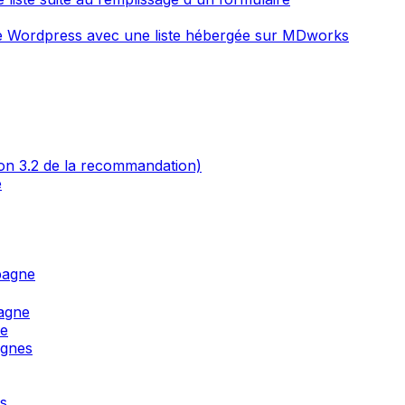
ite Wordpress avec une liste hébergée sur MDworks
on 3.2 de la recommandation)
e
pagne
agne
ne
agnes
s