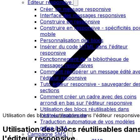
Editeur responsive
Créer un message responsive
Interface des messages responsives
Construire en responsive
Construire en responsive - spécificités po
mobile
Personnalisation des blocs
Insérer du code HTML dans l'éditeur
responsive
Fonctionnement de la bibliothèque de
messages responsives
Comment récupérer un message édité av
l'éditeur responsive
Tuto éditeur responsive - sauvegarder de
sections
Comment créer un cadre avec des coins
arrondi en bas sur l'éditeur responsive
Utilisation des blocs réutilisables dans
Utilisation des blocs réutilisables dans l'éditeur responsive
l'éditeur responsive
Traduction automatique de vos modèles
Utilisation des blocs réutilisables dan
grâce à l'IA
Campagne SMS
l'éditeur responsive