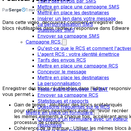
Tarifs des envois par SMS
Mettre en place une campagne SMS
Par
Serge
1 min de lecture
Mettre en place les destinataires
Insérer un lien dans votre message
Dans cette vidéo, découvrez comment enregistrer des
La personnalisation SMS
blocs réutilisables dans l’éditeur responsive dans Ediware
Statistiques SMS
Envoyer sa campagne SMS
Campagne RCS
Qu'est-ce que le RCS et comment l'active
L'agent RCS : votre identité émettrice
Tarifs des envois RCS
Mettre en place une campagne RCS
Concevoir le message
Mettre en place les destinataires
La personnalisation
Enregistrer des blocs réutilisables dans l’éditeur responsi
Tester avant d'envoyer : le BAT
vous permet :
Envoyer sa campagne RCS
Statistiques et rapports
Gain de temps : Réutiliser des blocs préfabriqués
Questions fréquentes sur le RCS
pour différentes newsletters évite de devoir recréer
Mettre en place un formulaire
les mêmes éléments à chaque fois, accélérant ainsi l
Création d'un formulaire avec un éditeur
processus de création.
responsive
Cohérence de la marque : Utiliser les mêmes blocs à
Créer la page formulaire