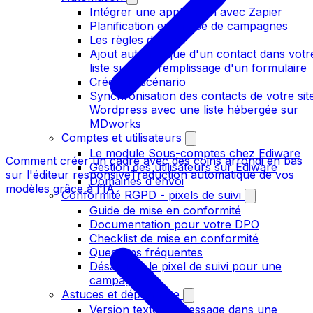
Intégrer une application avec Zapier
Planification en masse de campagnes
Les règles d'envoi
Ajout automatique d'un contact dans votr
liste suite au remplissage d'un formulaire
Créer un scénario
Synchronisation des contacts de votre sit
Wordpress avec une liste hébergée sur
MDworks
Comptes et utilisateurs
Le module Sous-comptes chez Ediware
Comment créer un cadre avec des coins arrondi en bas
Gestion des utilisateurs sur Ediware
sur l'éditeur responsive
Traduction automatique de vos
Domaines d'envoi
modèles grâce à l'IA
Conformité RGPD - pixels de suivi
Guide de mise en conformité
Documentation pour votre DPO
Checklist de mise en conformité
Questions fréquentes
Désactiver le pixel de suivi pour une
campagne
Astuces et dépannage
Version texte du message dans une