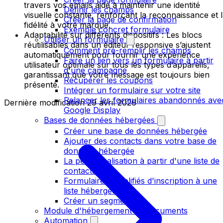
travers vos emails aide à maintenir une identité
Définir les champs
visuelle constante, renforçant la reconnaissance et 
Créer la page de confirmation
fidélité à votre marque.
Exemple concret formulaire
Adaptabilité sur différents dispositifs : Les blocs
Utiliser un formulaire
réutilisables dans un éditeur responsive s’ajustent
Comment pré-remplir les champs
automatiquement pour fournir une expérience
Faire un lien vers un formulaire à partir
utilisateur optimale sur tous les types d’appareils,
d'une campagne
garantissant que votre message est toujours bien
Récupérer les coupons
présenté.
Intégrer un formulaire sur votre site
Relancer les formulaires abandonnés ave
Dernière modification
29 avril 2026
Google Display
Bases de données hébergées
Créer une base de données hébergée
Ajouter des contacts dans votre base de
données hébergée
La personnalisation à partir d'une liste de
contacts
Formulaires simplifiés d'inscription à une
liste hébergée
Créer un segment
Module d'hébergement de documents
Automation