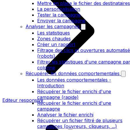
Mettre en place le fichier des destinataires
La personnalisation
Tester la campagne
Envoyer la campagne
Analyser les campagnes
Les statistiques
Zones chaudes
Créer un rapport
Filtrage des clics et ouvertures automatis
(robots)
Filtrer les statistiques d'une campagne pa
colonne
Récupérer les données comportementales
Les données comportementales -
Introduction
Récupérer le fichier enrichi d'une
campagne (rapide)
Editeur responsive
Récupérer le fichier enrichi d'une
campagne
Analyser le fichier enrichi
Récupérer un fichier filtré de plusieurs
campagnes (ouvreurs, cliqueurs, ...)