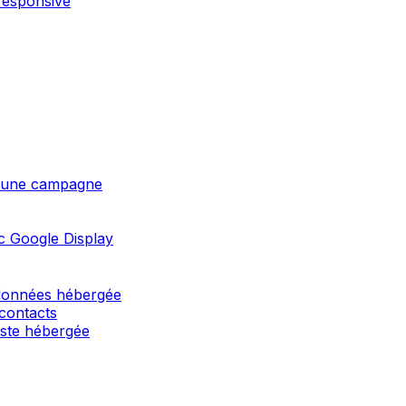
responsive
 d'une campagne
c Google Display
 données hébergée
 contacts
liste hébergée