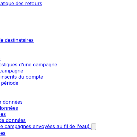
matique des retours
e destinataires
e
atistiques d’une campagne
e campagne
sinscrits du compte
 période
de données
 données
ées
 de données
e campagnes envoyées au fil de l'eau)
nes