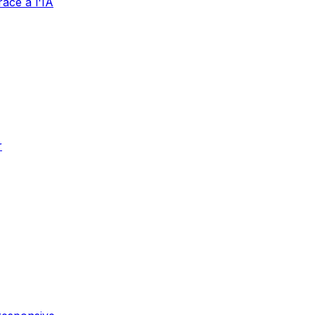
âce à l'IA
r