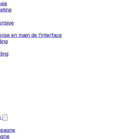
sie
eting
onsive
rise en main de l’interface
ling
ling
s
mpagne
agne