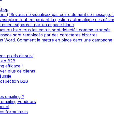
oshop
s ("Si vous ne visualisez pas correctement ce message, cl
sinsription tout en gardant la gestion automatique des désin
restent séparées par un espace blanc
 pas ou bien tous les emails sont détectés comme eronnés
ssage sont remplacés par des caractères bizarres
s Word. Comment le mettre en place dans une campagne 
os pixels de suivi
l en B2B
g efficace !
ver plus de clients
éussie
rospection B2B
es emailing ?
s emailing vendeurs
ement
os formulaires