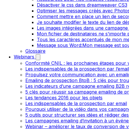
Désactiver le css dans dreamweaver CS3
Optimiser les messages créés avec Phot
Comment mettre en place un lien de secour
Je souhaite modifier le texte du lien de dé
Les images intégrées dans une campagne 
Mon fichier de destinataires ne s'importe
Tous les caractères accentués de mon me
Message sous Word:Mon message est sou
Glossaire
Webinars
Conformité CNIL : les prochaines étapes pour v
Les indispensables de la prospection par l’emai
Propulsez votre communication avec un emailin
Emailing de prospection BtoB : 5 clés pour trou
Les indicateurs d’une campagne emailing B2B r
5 clés pour réussir sa campagne emailing de p
Les tendances 2016 pour les objets
Les indispensables de la prospection par email
Pourquoi utiliser de la vidéo dans vos campagn
5 outils pour structurer ses idées et rédiger de
Les campagnes emailing d’invitation à un évén
Webinar – améliorer le taux de conversion de v