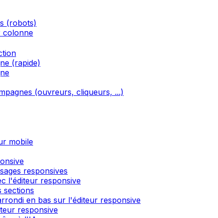
és (robots)
r colonne
ction
ne (rapide)
gne
ampagnes (ouvreurs, cliqueurs, ...)
ur mobile
ponsive
ssages responsives
c l'éditeur responsive
 sections
rondi en bas sur l'éditeur responsive
́diteur responsive