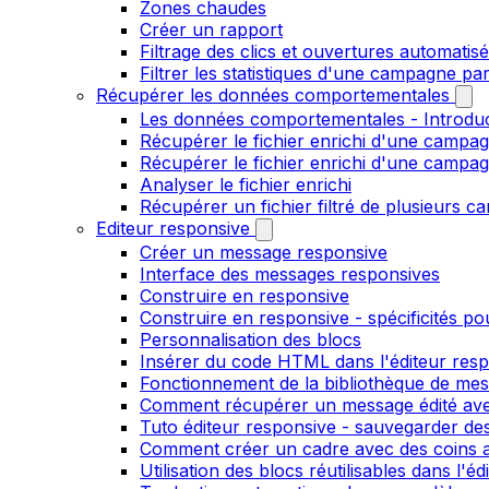
Zones chaudes
Créer un rapport
Filtrage des clics et ouvertures automatis
Filtrer les statistiques d'une campagne pa
Récupérer les données comportementales
Les données comportementales - Introdu
Récupérer le fichier enrichi d'une campag
Récupérer le fichier enrichi d'une campa
Analyser le fichier enrichi
Récupérer un fichier filtré de plusieurs c
Editeur responsive
Créer un message responsive
Interface des messages responsives
Construire en responsive
Construire en responsive - spécificités po
Personnalisation des blocs
Insérer du code HTML dans l'éditeur res
Fonctionnement de la bibliothèque de me
Comment récupérer un message édité ave
Tuto éditeur responsive - sauvegarder des
Comment créer un cadre avec des coins ar
Utilisation des blocs réutilisables dans l'e