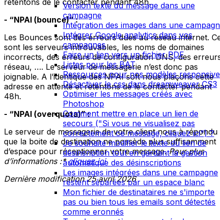
retentons de le contacter pendant 48h.
Version texte du message dans une
campagne
- “NPAI (bounce)” :
Intégration des images dans une campag
Intégrer Google analytics dans vos
Les Bounces sont des erreurs dues au réseau internet. C
campagnes
sont les serveurs introuvables, les noms de domaines
Faire un lien vers un fichier PDF
incorrects, des erreurs de configuration DNS, des erreur
Listes pour les BAT
réseau, …. Le serveur de messagerie n’est donc pas
Ressources pour nos modèles responsive
joignable. A l’identique des NPAI soft nous plaçons cette
Désactiver le css dans dreamweaver CS3
adresse en attente et retentons de le contacter pendant
Optimiser les messages créés avec
48h.
Photoshop
Comment mettre en place un lien de
- “NPAI (overquota)” :
secours ("Si vous ne visualisez pas
Le serveur de messagerie de votre client nous à répondu
correctement ce message, cliquez ici") ?
que la boite de destination ne possède plus suffisamment
Je souhaite modifier le texte du lien de
d’espace pour réceptionner votre message.
Pour plus
désinsription tout en gardant la gestion
d’informations :*
cliquez ici
automatique des désinscriptions
Les images intégrées dans une campagne
Dernière modification
25 avril 2026
restent séparées par un espace blanc
Mon fichier de destinataires ne s'importe
pas ou bien tous les emails sont détectés
comme eronnés