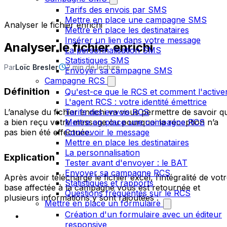
Tarifs des envois par SMS
Mettre en place une campagne SMS
Analyser le fichier enrichi
Mettre en place les destinataires
Insérer un lien dans votre message
Analyser le fichier enrichi
La personnalisation SMS
Statistiques SMS
Par
Loïc Bresler
2 min de lecture
Envoyer sa campagne SMS
Campagne RCS
Définition
Qu'est-ce que le RCS et comment l'active
L'agent RCS : votre identité émettrice
L’analyse du fichier enrichi va vous permettre de savoir qu
Tarifs des envois RCS
a bien reçu votre message ou pourquoi la réception n’a
Mettre en place une campagne RCS
pas bien été effectuée.
Concevoir le message
Mettre en place les destinataires
La personnalisation
Explication
Tester avant d'envoyer : le BAT
Envoyer sa campagne RCS
Après avoir téléchargé le fichier excel, l’intégralité de vot
Statistiques et rapports
base affectée à la campagne vous est retournée et
Questions fréquentes sur le RCS
plusieurs informations y sont rajoutées :
Mettre en place un formulaire
Création d'un formulaire avec un éditeur
responsive