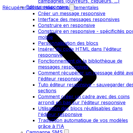
campagnes (ouvreurs, cliqueurs, ...)
Editeur responsive
Récupérer les données comportementales
Créer un message responsive
Interface des messages responsives
Construire en responsive
Construire en responsive - spécificités po
mobile
Personnalisation des blocs
Insérer du code HTML dans l'éditeur
responsive
Fonctionnement de la bibliothèque de
messages responsives
Comment récupérer un message édité av
l'éditeur responsive
Tuto éditeur responsive - sauvegarder de
sections
Comment créer un cadre avec des coins
arrondi en bas sur l'éditeur responsive
Utilisation des blocs réutilisables dans
l'éditeur responsive
Traduction automatique de vos modèles
grâce à l'IA
Campagne SMS