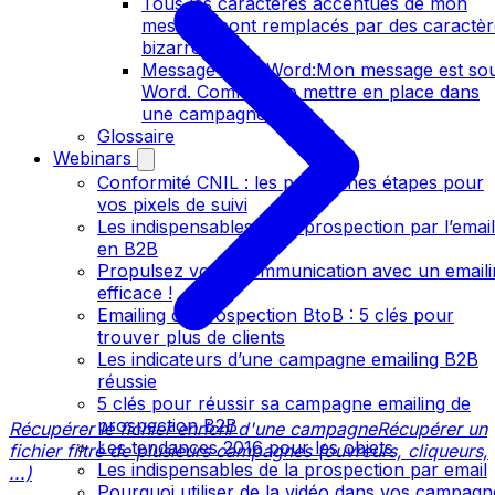
Tous les caractères accentués de mon
message sont remplacés par des caractèr
bizarres
Message sous Word:Mon message est so
Word. Comment le mettre en place dans
une campagne ?
Glossaire
Webinars
Conformité CNIL : les prochaines étapes pour
vos pixels de suivi
Les indispensables de la prospection par l’email
en B2B
Propulsez votre communication avec un emaili
efficace !
Emailing de prospection BtoB : 5 clés pour
trouver plus de clients
Les indicateurs d’une campagne emailing B2B
réussie
5 clés pour réussir sa campagne emailing de
prospection B2B
Récupérer le fichier enrichi d'une campagne
Récupérer un
Les tendances 2016 pour les objets
fichier filtré de plusieurs campagnes (ouvreurs, cliqueurs,
Les indispensables de la prospection par email
...)
Pourquoi utiliser de la vidéo dans vos campagn