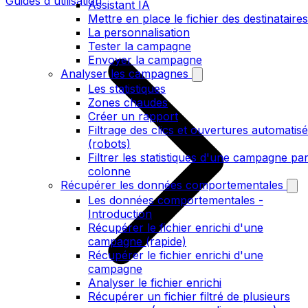
Guides d'utilisation
Assistant IA
Mettre en place le fichier des destinataires
La personnalisation
Tester la campagne
Envoyer la campagne
Analyser les campagnes
Les statistiques
Zones chaudes
Créer un rapport
Filtrage des clics et ouvertures automatis
(robots)
Filtrer les statistiques d'une campagne pa
colonne
Récupérer les données comportementales
Les données comportementales -
Introduction
Récupérer le fichier enrichi d'une
campagne (rapide)
Récupérer le fichier enrichi d'une
campagne
Analyser le fichier enrichi
Récupérer un fichier filtré de plusieurs