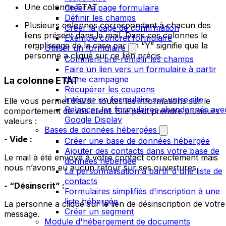
Une colonne ETAT
Créer la page formulaire
Définir les champs
Plusieurs colonnes correspondant à chacun des
Créer la page de confirmation
liens présent dans le mail. Dans ces colonnes le
Exemple concret formulaire
remplissage de la case par un “Y” signifie que la
Utiliser un formulaire
personne a cliqué sur ce lien précis.
Comment pré-remplir les champs
Faire un lien vers un formulaire à partir
d'une campagne
La colonne ETAT
Récupérer les coupons
Intégrer un formulaire sur votre site
Elle vous permet d’avoir toutes les informations sur le
Relancer les formulaires abandonnés ave
comportement de vos client. Elle peut prendre plusieurs
Google Display
valeurs :
Bases de données hébergées
- Vide :
Créer une base de données hébergée
Ajouter des contacts dans votre base de
Le mail à été envoyé à votre contact correctement mais
données hébergée
nous n’avons eu aucun retour sur ses ouvertures.
La personnalisation à partir d'une liste de
contacts
- “Désinscrit” :
Formulaires simplifiés d'inscription à une
liste hébergée
La personne a cliqué sur le lien de désinscription de votre
Créer un segment
message.
Module d'hébergement de documents