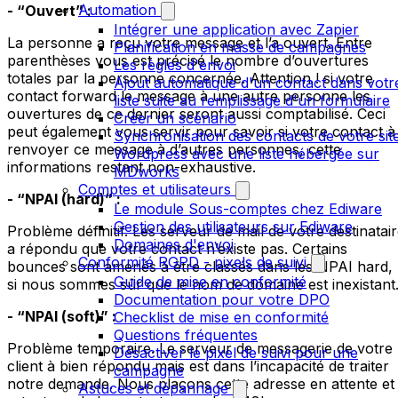
Automation
- “Ouvert” :
Intégrer une application avec Zapier
La personne a reçu votre message et l’a ouvert. Entre
Planification en masse de campagnes
parenthèses vous est précisé le nombre d’ouvertures
Les règles d'envoi
totales par la personne concernée. Attention ! si votre
Ajout automatique d'un contact dans votr
contact forward le message à une autre personne les
liste suite au remplissage d'un formulaire
ouvertures de ce dernier seront aussi comptabilisé. Ceci
Créer un scénario
peut également vous servir pour savoir si votre contact à
Synchronisation des contacts de votre sit
renvoyer ce message à d’autres personnes, cette
Wordpress avec une liste hébergée sur
informations restant non-exhaustive.
MDworks
Comptes et utilisateurs
- “NPAI (hard)” :
Le module Sous-comptes chez Ediware
Gestion des utilisateurs sur Ediware
Problème définitif. Les serveur de mail de votre destinatai
Domaines d'envoi
a répondu que votre contact n’existe pas. Certains
Conformité RGPD - pixels de suivi
bounces sont amenés à être classés dans les NPAI hard,
Guide de mise en conformité
si nous sommes sûr que le nom de domaine est inexistant
Documentation pour votre DPO
- “NPAI (soft)” :
Checklist de mise en conformité
Questions fréquentes
Problème temporaire. Le serveur de messagerie de votre
Désactiver le pixel de suivi pour une
client à bien répondu mais est dans l’incapacité de traiter
campagne
notre demande. Nous plaçons cette adresse en attente et
Astuces et dépannage