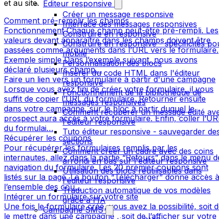
et au site.
Editeur responsive
Créer un message responsive
Comment pré-remplir les champs
Interface des messages responsives
Fonctionnement Chaque champ peut-être pré-rempli. Les
Construire en responsive
valeurs devant apparaître dans les champs doivent être
Construire en responsive - spécificités po
passées comme arguments dans l’URL vers le formulaire.
mobile
Exemple simple Dans l’exemple suivant, nous avons
Personnalisation des blocs
déclaré plusieurs champ…
Insérer du code HTML dans l'éditeur
Faire un lien vers un formulaire à partir d'une campagne
responsive
Lorsque vous avez fini de créer votre formulaire, il vous
Fonctionnement de la bibliothèque de
suffit de copier l’URL du formulaire. Retourner ensuite
messages responsives
dans votre campagne, sur le bloc à partir duquel le
Comment récupérer un message édité av
prospect aura accès à votre formulaire. Enfin, coller l’UR
l'éditeur responsive
du formulai…
Tuto éditeur responsive - sauvegarder de
Récupérer les coupons
sections
Pour récupérer les formulaires remplis par les
Comment créer un cadre avec des coins
internautes, allez dans la partie “Retours” dans le menu d
arrondi en bas sur l'éditeur responsive
navigation du formulaire. Les 20 premier coupons sont
Utilisation des blocs réutilisables dans
listés sur la page. Le bouton “Télécharger” donne accès 
l'éditeur responsive
l’ensemble des cou…
Traduction automatique de vos modèles
Intégrer un formulaire sur votre site
grâce à l'IA
Une fois le formulaire créé, vous avez la possibilité, soit 
Campagne SMS
le mettre dans une campagne , soit de l’afficher sur votre