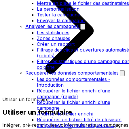
Mettre en place le fichier des destinataires
La personnalisation
Tester la campagne
Envoyer la campagne
Analyser les campagnes
Les statistiques
Zones chaudes
Créer un rapport
Filtrage des clics et ouvertures automatis
(robots)
Filtrer les statistiques d'une campagne pa
colonne
Récupérer les données comportementales
Les données comportementales -
Introduction
Récupérer le fichier enrichi d'une
campagne (rapide)
Utiliser un formulaire
Récupérer le fichier enrichi d'une
campagne
Utiliser un formulaire
Analyser le fichier enrichi
Récupérer un fichier filtré de plusieurs
Intégrer, pré-remplir, lier vos formulaires aux campagnes
campagnes (ouvreurs, cliqueurs, ...)