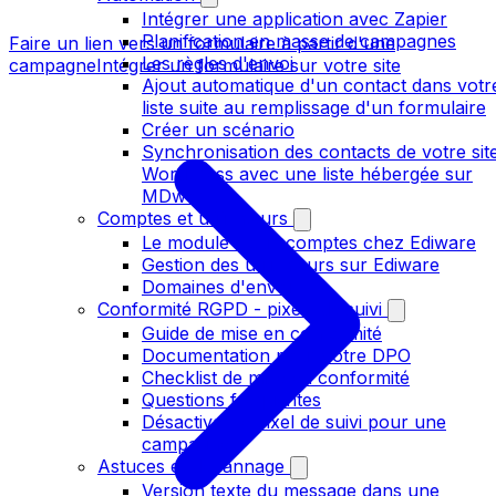
Intégrer une application avec Zapier
Planification en masse de campagnes
Faire un lien vers un formulaire à partir d'une
Les règles d'envoi
campagne
Intégrer un formulaire sur votre site
Ajout automatique d'un contact dans votr
liste suite au remplissage d'un formulaire
Créer un scénario
Synchronisation des contacts de votre sit
Wordpress avec une liste hébergée sur
MDworks
Comptes et utilisateurs
Le module Sous-comptes chez Ediware
Gestion des utilisateurs sur Ediware
Domaines d'envoi
Conformité RGPD - pixels de suivi
Guide de mise en conformité
Documentation pour votre DPO
Checklist de mise en conformité
Questions fréquentes
Désactiver le pixel de suivi pour une
campagne
Astuces et dépannage
Version texte du message dans une