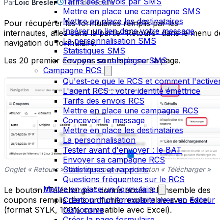
Tarifs des envois par SMS
Par
Loïc Bresler
1 min de lecture
Mettre en place une campagne SMS
Mettre en place les destinataires
Pour récupérer les formulaires remplis par les
Insérer un lien dans votre message
internautes, allez dans la partie “Retours” dans le menu d
La personnalisation SMS
navigation du formulaire.
Statistiques SMS
Les 20 premier coupons sont listés sur la page.
Envoyer sa campagne SMS
Campagne RCS
Qu'est-ce que le RCS et comment l'active
L'agent RCS : votre identité émettrice
Tarifs des envois RCS
Mettre en place une campagne RCS
Concevoir le message
Mettre en place les destinataires
La personnalisation
Tester avant d'envoyer : le BAT
Envoyer sa campagne RCS
Statistiques et rapports
Onglet « Retours » : liste des coupons et bouton « Télécharger »
Questions fréquentes sur le RCS
Mettre en place un formulaire
Le bouton “Télécharger” donne accès à l’ensemble des
Création d'un formulaire avec un éditeur
coupons remplis dans un fichier exploitable avec Excel
responsive
(format SYLK, 100% compatible avec Excel).
Créer la page formulaire