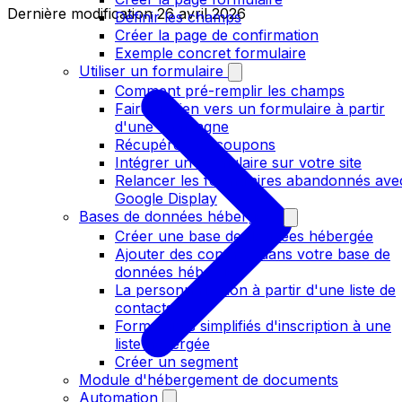
Dernière modification
26 avril 2026
Définir les champs
Créer la page de confirmation
Exemple concret formulaire
Utiliser un formulaire
Comment pré-remplir les champs
Faire un lien vers un formulaire à partir
d'une campagne
Récupérer les coupons
Intégrer un formulaire sur votre site
Relancer les formulaires abandonnés ave
Google Display
Bases de données hébergées
Créer une base de données hébergée
Ajouter des contacts dans votre base de
données hébergée
La personnalisation à partir d'une liste de
contacts
Formulaires simplifiés d'inscription à une
liste hébergée
Créer un segment
Module d'hébergement de documents
Automation