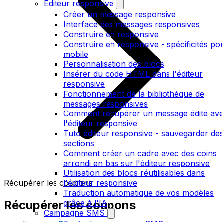
Editeur responsive
Créer un message responsive
Interface des messages responsives
Construire en responsive
Construire en responsive - spécificités po
mobile
Personnalisation des blocs
Insérer du code HTML dans l'éditeur
responsive
Fonctionnement de la bibliothèque de
messages responsives
Comment récupérer un message édité av
l'éditeur responsive
Tuto éditeur responsive - sauvegarder de
sections
Comment créer un cadre avec des coins
arrondi en bas sur l'éditeur responsive
Utilisation des blocs réutilisables dans
Récupérer les coupons
l'éditeur responsive
Traduction automatique de vos modèles
Récupérer les coupons
grâce à l'IA
Campagne SMS