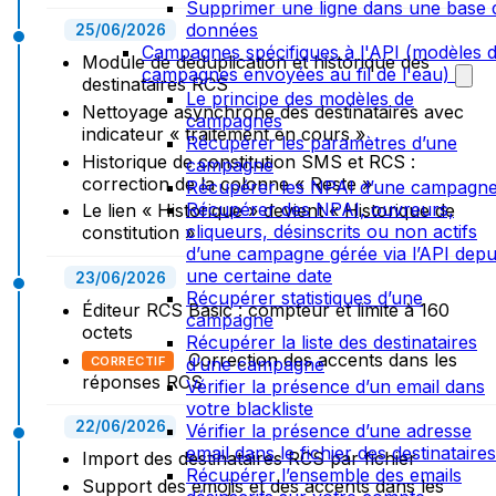
Supprimer une ligne dans une base 
données
25/06/2026
Campagnes spécifiques à l'API (modèles 
Module de déduplication et historique des
campagnes envoyées au fil de l'eau)
destinataires RCS
Le principe des modèles de
Nettoyage asynchrone des destinataires avec
campagnes
indicateur « traitement en cours »
Récupérer les paramètres d’une
Historique de constitution SMS et RCS :
campagne
correction de la colonne « Reste »
Récupérer les NPAI d’une campagn
Récupérer des NPAI, ouvreurs,
Le lien « Historique » devient « Historique de
cliqueurs, désinscrits ou non actifs
constitution »
d’une campagne gérée via l’API depu
une certaine date
23/06/2026
Récupérer statistiques d’une
Éditeur RCS Basic : compteur et limite à 160
campagne
octets
Récupérer la liste des destinataires
Correction des accents dans les
d’une campagne
CORRECTIF
réponses RCS
Vérifier la présence d’un email dans
votre blackliste
22/06/2026
Vérifier la présence d’une adresse
email dans le fichier des destinataires
Import des destinataires RCS par fichier
Récupérer l’ensemble des emails
Support des emojis et des accents dans les