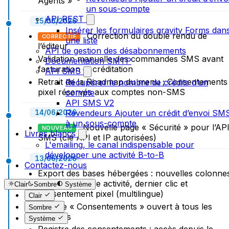
Agents »
un sous-compte
API REST
15/06/2026
Insérer les formulaires gravity Forms dan
Correction du double rendu de
CORRECTIF
une liste
l’éditeur
API de gestion des désabonnements
Validation manuelle des commandes SMS avant
Documentation SMTP
facturation et créditation
API SMS
Retrait de la Roadmap du menu ; Consentements
Récupérer le nombre de crédits d’un
pixel réservés aux comptes non-SMS
compte
API SMS V2
Revendeurs Ajouter un crédit d’envoi SM
14/06/2026
à un sous-compte
Nouvelle page « Sécurité » pour l’AP
NOUVEAU
Livres blancs
SMS (clé API et IP autorisées)
L'emailing, le canal indispensable pour
développer une activité B-to-B
13/06/2026
Contactez-nous
Export des bases hébergées : nouvelles colonne
date de dernière activité, dernier clic et
Clair
Sombre
Système
consentement pixel (multilingue)
Clair
Module « Consentements » ouvert à tous les
Sombre
comptes
Système