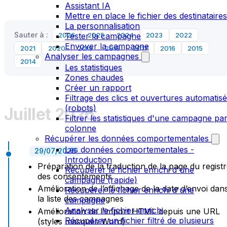
Assistant IA
Mettre en place le fichier des destinataires
La personnalisation
Sauter à :
2026
Tester la campagne
2025
2024
2023
2022
Envoyer la campagne
2021
2020
2019
2018
2017
2016
2015
Analyser les campagnes
2014
Les statistiques
Zones chaudes
Créer un rapport
Filtrage des clics et ouvertures automatis
(robots)
Juillet 2026
Filtrer les statistiques d'une campagne pa
colonne
Récupérer les données comportementales
Les données comportementales -
29/07/2026
Introduction
Préparation de la traduction de la page du regist
Récupérer le fichier enrichi d'une
des consentements
campagne (rapide)
Amélioration de l’affichage de la date d’envoi dan
Récupérer le fichier enrichi d'une
la liste des campagnes
campagne
Analyser le fichier enrichi
Amélioration de l’import HTML depuis une URL
Récupérer un fichier filtré de plusieurs
(styles masqués Word)