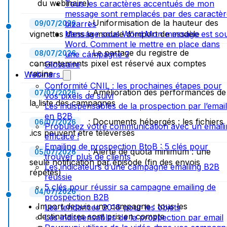
du webinaire)
Tous les caractères accentués de mon
message sont remplacés par des caractèr
: Uniformisation de la hauteur des
bizarres
09/07/2026
vignettes dans la modale d’import de modèle
Message sous Word:Mon message est so
Word. Comment le mettre en place dans
: Le partage du registre de
08/07/2026
une campagne ?
consentements pixel est réservé aux comptes
Glossaire
racine
Webinars
Conformité CNIL : les prochaines étapes pour
: Amélioration des performances de
07/07/2026
vos pixels de suivi
la liste des campagnes
Les indispensables de la prospection par l’email
en B2B
: Documents hébergés : les fichiers
06/07/2026
Propulsez votre communication avec un emaili
.ics peuvent être téléversés
efficace !
Emailing de prospection BtoB : 5 clés pour
: Alerte de quota minimum : une
05/07/2026
trouver plus de clients
seule notification par épisode (fin des envois
Les indicateurs d’une campagne emailing B2B
répétés)
réussie
5 clés pour réussir sa campagne emailing de
04/07/2026
prospection B2B
Import depuis une campagne : tous les
Les tendances 2016 pour les objets
destinataires sont pris en compte
Les indispensables de la prospection par email