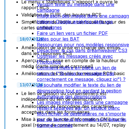
Le menu « Statistiques > Rapport » ouvre le
Version texte du message dans une
rapport RCS
campagne
Validation de l’URL des boutons RCS
Intégration des images dans une campag
Intégrer Google analytics dans vos
Simplification de l’éditeur carrousel (largeur des
campagnes
cartes unifiée)
Faire un lien vers un fichier PDF
Listes pour les BAT
18/07/2026
Ressources pour nos modèles responsive
Amélioration de la prise en charge des emojis
Désactiver le css dans dreamweaver CS3
dans les réponses RCS
Optimiser les messages créés avec
Aperçu RCS : prise en compte de la hauteur du
Photoshop
média (carte simple et carrousel)
Comment mettre en place un lien de
Amélioration des libellés du message RCS basic
secours ("Si vous ne visualisez pas
correctement ce message, cliquez ici") ?
Je souhaite modifier le texte du lien de
13/07/2026
désinsription tout en gardant la gestion
Le lien de gestion du consentement est
automatique des désinscriptions
indépendant du lien de désinscription
Les images intégrées dans une campagne
Amélioration de l’encodage des caractères
restent séparées par un espace blanc
accentués dans les formulaires
Mon fichier de destinataires ne s'importe
Mise à jour de la note d’information CNIL sur le
pas ou bien tous les emails sont détectés
pixel (régime de consentement au 14/07, replay
comme eronnés