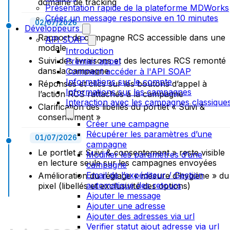
domaine de tracking
Présentation rapide de la plateforme MDWorks
Créer un message responsive en 10 minutes
02/07/2026
Développeurs
Rapport de campagne RCS accessible dans une
API SOAP
modale
Introduction
Suivi des livraisons et des lectures RCS remonté
Premier appel
dans la campagne
Comment accéder à l'API SOAP
Informations sur le compte
Réponses et clics sur les boutons d’appel à
Informations sur les campagnes
l’action RCS rattachés à la campagne
Interaction avec les campagnes classique
Clarification des libellés du portlet « Suivi &
consentement »
Créer une campagne
Récupérer les paramètres d’une
01/07/2026
campagne
Le portlet « Suivi & consentement » reste visible
Modifier les paramètres d’une
en lecture seule sur les campagnes envoyées
campagne
Email de l’expéditeur / Gestion
Amélioration du réglage « mesure d’hygiène » du
automatique des retours
pixel (libellés et exclusivité des options)
Ajouter le message
Ajouter une adresse
Ajouter des adresses via url
Verifier statut ajout adresse via url