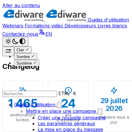
Aller au contenu
Guides d'utilisation
Webinars
Formations vidéo
Développeurs
Livres blancs
Contactez-nous
EN
Clair
Sombre
Système
Changelog
CTRL K
1 465
24
29 juillet
Guides d'utilisation
2026
Mettre en place une campagne
améliorations
ans
Créer une nouvelle campagne
dernière mise à
livrées
d'existence
jour
Les paramètres généraux
La mise en place du message