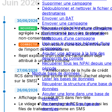
Juin 2026
Supprimer une campagne
Dédoublonner et nettoyer le fichier 
destinataires
Envoyer un BAT
30/06/2026
Envoyer une campagne
Nouveau réglage « mesure d’hygiène
Récupérer les NPAI d’une campagn
NOUVEAU
agrégée » : pixel minimisé pour les destinataires
Construire le lien vers la page de
non-consentants
statistiques d’une campagne
Lien vers le message hébergé d’une
Correction d’une boucle infinie lors
CORRECTIF
campagne
de l’import de destinataires
Ajouter une adresse à la liste des
Rejet explicite d’un code d’e-facturation déjà
désinscrits du compte
attribué à un autre compte
Récupérer tous les NPAI depuis une
période
: Amélioration de la bulle de crédit
27/06/2026
Module base de données
RCS dans l’en-tête (icône et bouton d’achat alignés
Lister les bases de données
sur le SMS)
Récupérer la structure d’une base d
données
26/06/2026
Ajouter une ligne dans une base de
Affichage du crédit RCS dans l’en-tête
données
Le vidage d’une campagne RCS purge aussi les
Rechercher dans une base de
files de traitement, comme en SMS
données