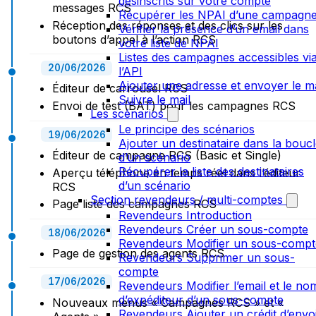
désinscrits sur votre compte
messages RCS
Récupérer les NPAI d’une campagn
Réception des réponses et des clics sur les
Vérifier la présence d’un email dans
boutons d’appel à l’action RCS
votre liste de NPAI
Listes des campagnes accessibles vi
20/06/2026
l’API
Ajouter une adresse et envoyer le ma
Éditeur de carrousel RCS
Suivre le mail
Envoi de test (BAT) pour les campagnes RCS
Les scénarios
Le principe des scénarios
19/06/2026
Ajouter un destinataire dans la bouc
Éditeur de campagne RCS (Basic et Single)
d’un scénario
Récupérer la liste des destinataires
Aperçu téléphone en temps réel dans l’éditeur
d’un scénario
RCS
Section revendeurs / multi-comptes
Page liste des campagnes RCS
Revendeurs Introduction
Revendeurs Créer un sous-compte
18/06/2026
Revendeurs Modifier un sous-compt
Page de gestion des agents RCS
Revendeurs Supprimer un sous-
compte
17/06/2026
Revendeurs Modifier l’email et le no
d’expéditeur d’un sous-compte
Nouveaux menus « Campagnes RCS » et «
Revendeurs Ajouter un crédit d’envo