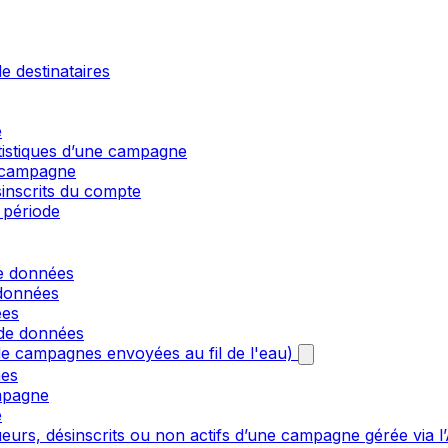
e destinataires
e
atistiques d’une campagne
e campagne
sinscrits du compte
 période
de données
 données
ées
 de données
e campagnes envoyées au fil de l'eau)
nes
mpagne
e
urs, désinscrits ou non actifs d’une campagne gérée via l’