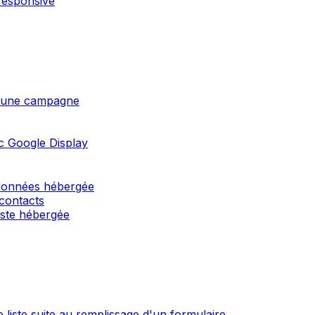
responsive
 d'une campagne
c Google Display
 données hébergée
 contacts
liste hébergée
 liste suite au remplissage d'un formulaire