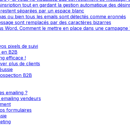
sinsription tout en gardant la gestion automatique des désin
restent séparées par un espace blanc
 pas ou bien tous les emails sont détectés comme eronnés
ssage sont remplacés par des caractères bizarres
s Word. Comment le mettre en place dans une campagne 
os pixels de suivi
l en B2B
g efficace !
ver plus de clients
éussie
rospection B2B
es emailing ?
s emailing vendeurs
ement
os formulaires
sie
eting