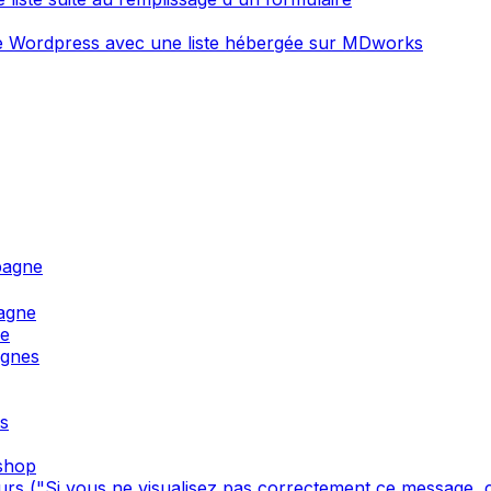
ite Wordpress avec une liste hébergée sur MDworks
pagne
agne
ne
agnes
s
oshop
s ("Si vous ne visualisez pas correctement ce message, cl