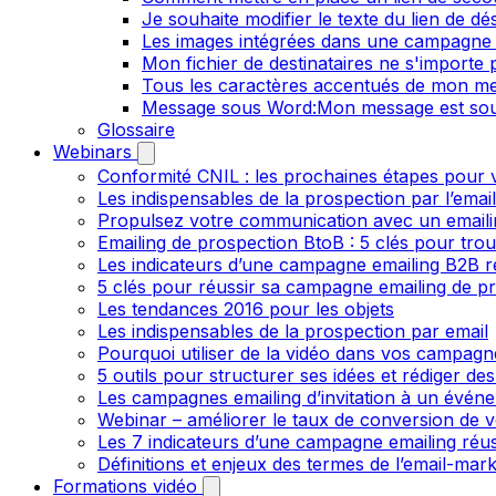
Je souhaite modifier le texte du lien de dé
Les images intégrées dans une campagne 
Mon fichier de destinataires ne s'importe
Tous les caractères accentués de mon me
Message sous Word:Mon message est sou
Glossaire
Webinars
Conformité CNIL : les prochaines étapes pour v
Les indispensables de la prospection par l’emai
Propulsez votre communication avec un emailin
Emailing de prospection BtoB : 5 clés pour trou
Les indicateurs d’une campagne emailing B2B r
5 clés pour réussir sa campagne emailing de p
Les tendances 2016 pour les objets
Les indispensables de la prospection par email
Pourquoi utiliser de la vidéo dans vos campagn
5 outils pour structurer ses idées et rédiger de
Les campagnes emailing d’invitation à un évén
Webinar – améliorer le taux de conversion de v
Les 7 indicateurs d’une campagne emailing réus
Définitions et enjeux des termes de l’email-mark
Formations vidéo