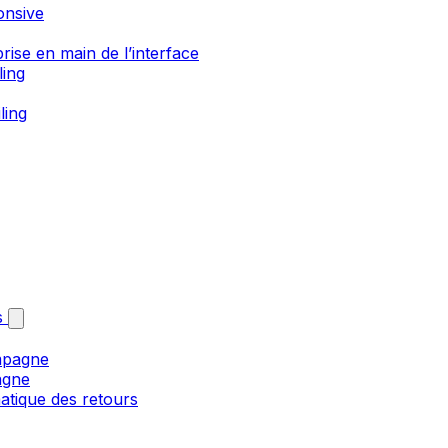
onsive
rise en main de l’interface
ling
ling
s
mpagne
agne
matique des retours