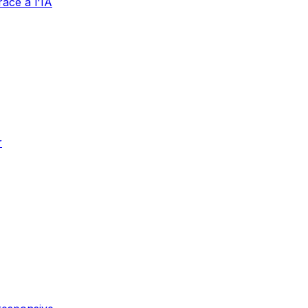
âce à l'IA
r