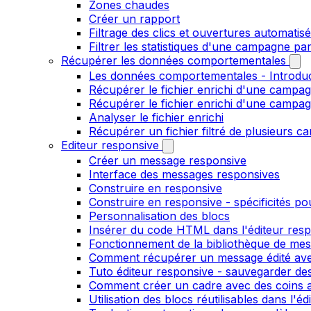
Zones chaudes
Créer un rapport
Filtrage des clics et ouvertures automatis
Filtrer les statistiques d'une campagne pa
Récupérer les données comportementales
Les données comportementales - Introdu
Récupérer le fichier enrichi d'une campag
Récupérer le fichier enrichi d'une campa
Analyser le fichier enrichi
Récupérer un fichier filtré de plusieurs c
Editeur responsive
Créer un message responsive
Interface des messages responsives
Construire en responsive
Construire en responsive - spécificités po
Personnalisation des blocs
Insérer du code HTML dans l'éditeur res
Fonctionnement de la bibliothèque de me
Comment récupérer un message édité ave
Tuto éditeur responsive - sauvegarder des
Comment créer un cadre avec des coins ar
Utilisation des blocs réutilisables dans l'e