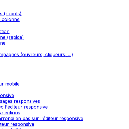
és (robots)
r colonne
ction
ne (rapide)
gne
ampagnes (ouvreurs, cliqueurs, ...)
ur mobile
ponsive
ssages responsives
c l'éditeur responsive
 sections
rondi en bas sur l'éditeur responsive
́diteur responsive