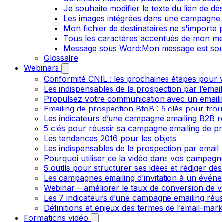
Je souhaite modifier le texte du lien de dé
Les images intégrées dans une campagne 
Mon fichier de destinataires ne s'importe
Tous les caractères accentués de mon me
Message sous Word:Mon message est sou
Glossaire
Webinars
Conformité CNIL : les prochaines étapes pour v
Les indispensables de la prospection par l’emai
Propulsez votre communication avec un emailin
Emailing de prospection BtoB : 5 clés pour trou
Les indicateurs d’une campagne emailing B2B r
5 clés pour réussir sa campagne emailing de p
Les tendances 2016 pour les objets
Les indispensables de la prospection par email
Pourquoi utiliser de la vidéo dans vos campagn
5 outils pour structurer ses idées et rédiger de
Les campagnes emailing d’invitation à un évén
Webinar – améliorer le taux de conversion de v
Les 7 indicateurs d’une campagne emailing réus
Définitions et enjeux des termes de l’email-mark
Formations vidéo