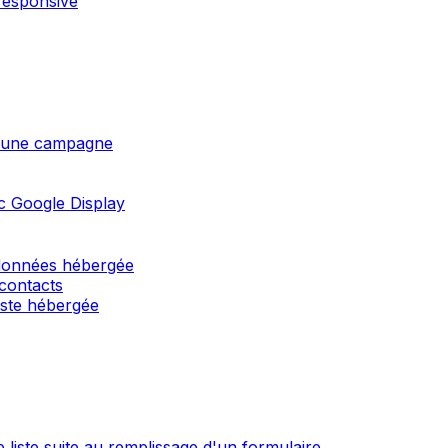
responsive
 d'une campagne
c Google Display
 données hébergée
 contacts
liste hébergée
 liste suite au remplissage d'un formulaire