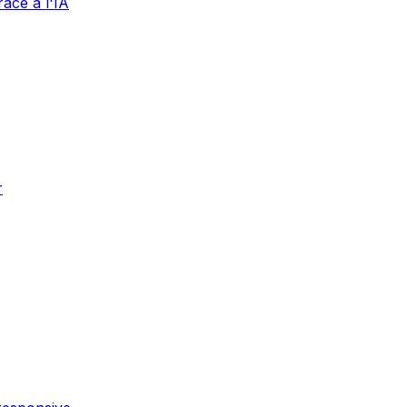
âce à l'IA
r