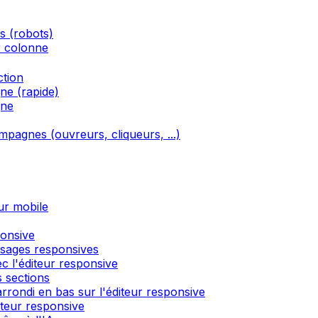
és (robots)
r colonne
ction
ne (rapide)
gne
ampagnes (ouvreurs, cliqueurs, ...)
ur mobile
ponsive
ssages responsives
c l'éditeur responsive
 sections
rondi en bas sur l'éditeur responsive
́diteur responsive