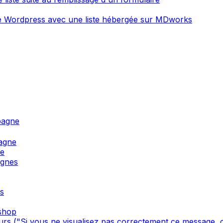
ite Wordpress avec une liste hébergée sur MDworks
pagne
agne
ne
agnes
s
oshop
s ("Si vous ne visualisez pas correctement ce message, cl