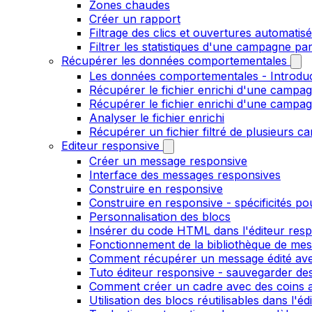
Zones chaudes
Créer un rapport
Filtrage des clics et ouvertures automatis
Filtrer les statistiques d'une campagne pa
Récupérer les données comportementales
Les données comportementales - Introdu
Récupérer le fichier enrichi d'une campag
Récupérer le fichier enrichi d'une campa
Analyser le fichier enrichi
Récupérer un fichier filtré de plusieurs c
Editeur responsive
Créer un message responsive
Interface des messages responsives
Construire en responsive
Construire en responsive - spécificités po
Personnalisation des blocs
Insérer du code HTML dans l'éditeur res
Fonctionnement de la bibliothèque de me
Comment récupérer un message édité ave
Tuto éditeur responsive - sauvegarder des
Comment créer un cadre avec des coins ar
Utilisation des blocs réutilisables dans l'e