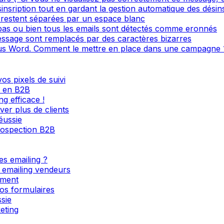
sinsription tout en gardant la gestion automatique des désin
restent séparées par un espace blanc
 pas ou bien tous les emails sont détectés comme eronnés
ssage sont remplacés par des caractères bizarres
s Word. Comment le mettre en place dans une campagne 
os pixels de suivi
l en B2B
g efficace !
ver plus de clients
éussie
rospection B2B
es emailing ?
s emailing vendeurs
ement
os formulaires
sie
eting