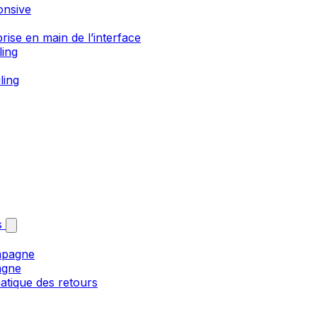
onsive
rise en main de l’interface
ling
ling
s
mpagne
agne
matique des retours