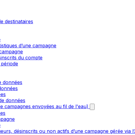
e destinataires
e
atistiques d’une campagne
e campagne
sinscrits du compte
 période
de données
 données
ées
 de données
e campagnes envoyées au fil de l'eau)
nes
mpagne
e
urs, désinscrits ou non actifs d’une campagne gérée via l’