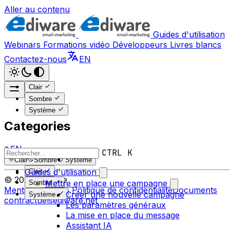
Aller au contenu
Guides d'utilisation
Webinars
Formations vidéo
Développeurs
Livres blancs
Contactez-nous
EN
Clair
Sombre
Système
Categories
EN
CTRL K
Clair
Sombre
Système
Guides d'utilisation
Clair
© 2026 Ediware
Mettre en place une campagne
Sombre
Mentions légales
Politique de confidentialité
Documents
Créer une nouvelle campagne
Système
contractuels
ediware.net
Les paramètres généraux
La mise en place du message
Assistant IA