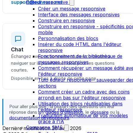
support@ediware.net
Editeur responsive
Créer un message responsive
Interface des messages responsives
Construire en responsive
Construire en responsive - spécificités po
mobile
Personnalisation des blocs
Insérer du code HTML dans l'éditeur
Chat
responsive
Fonctionnement de la bibliothèque de
Échangez avec un conseiller tout en continuant à
messages responsives
naviguer sur la plateforme. Idéal pour les questions
Comment récupérer un message édité av
courtes.
l'éditeur responsive
Disponible en bas à droite de cette page
Tuto éditeur responsive - sauvegarder de
sections
Comment créer un cadre avec des coins
arrondi en bas sur l'éditeur responsive
Utilisation des blocs réutilisables dans
Pour aller plus vite : la plupart des questions ont leur
l'éditeur responsive
réponse dans les
guides d'utilisation
, le
glossaire
ou la
Traduction automatique de vos modèles
documentation développeurs
.
grâce à l'IA
Campagne SMS
Dernière modification
26 avril 2026