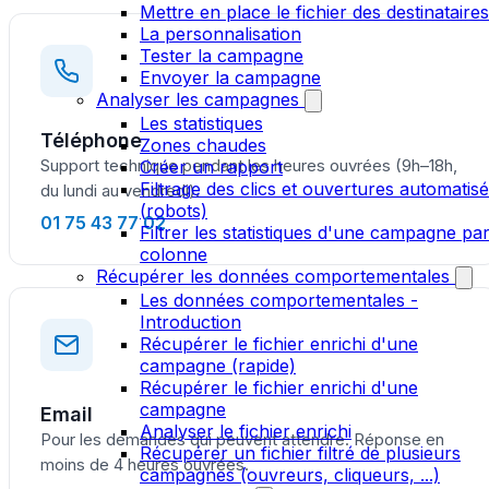
Mettre en place le fichier des destinataires
La personnalisation
Tester la campagne
Envoyer la campagne
Analyser les campagnes
Les statistiques
Téléphone
Zones chaudes
Support technique pendant les heures ouvrées (9h–18h,
Créer un rapport
Filtrage des clics et ouvertures automatis
du lundi au vendredi).
(robots)
01 75 43 77 02
Filtrer les statistiques d'une campagne pa
colonne
Récupérer les données comportementales
Les données comportementales -
Introduction
Récupérer le fichier enrichi d'une
campagne (rapide)
Récupérer le fichier enrichi d'une
campagne
Email
Analyser le fichier enrichi
Pour les demandes qui peuvent attendre. Réponse en
Récupérer un fichier filtré de plusieurs
moins de 4 heures ouvrées.
campagnes (ouvreurs, cliqueurs, ...)