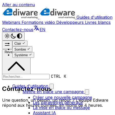
Aller au contenu
Guides d'utilisation
Webinars
Formations vidéo
Développeurs
Livres blancs
Contactez-nous
EN
Clair
Sombre
Revenir en haut
Système
CTRL K
Guides d'utilisation
Contactez-nous
Mettre en place une campagne
Créer une nouvelle campagne
Une question, un besoin, un retour ? L’équipe Ediware
Les paramètres généraux
répond aux heures ouvrées, en moins de 4 heures.
La mise en place du message
Assistant IA