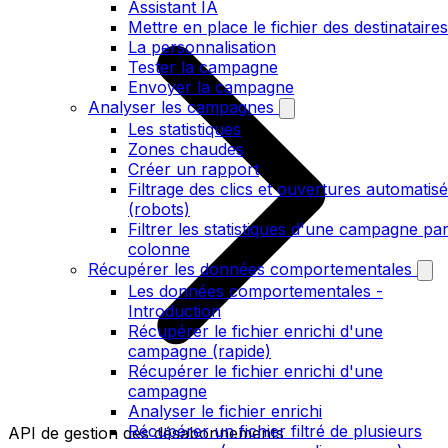
Assistant IA
Mettre en place le fichier des destinataires
La personnalisation
Tester la campagne
Envoyer la campagne
Analyser les campagnes
Les statistiques
Zones chaudes
Créer un rapport
Filtrage des clics et ouvertures automatis
(robots)
Filtrer les statistiques d'une campagne pa
colonne
Récupérer les données comportementales
Les données comportementales -
Introduction
Récupérer le fichier enrichi d'une
campagne (rapide)
Récupérer le fichier enrichi d'une
campagne
Analyser le fichier enrichi
Récupérer un fichier filtré de plusieurs
API de gestion des désabonnements