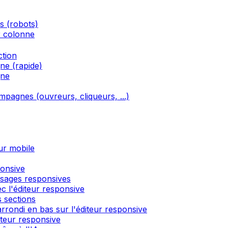
és (robots)
r colonne
ction
ne (rapide)
gne
ampagnes (ouvreurs, cliqueurs, ...)
ur mobile
ponsive
ssages responsives
c l'éditeur responsive
 sections
rondi en bas sur l'éditeur responsive
́diteur responsive