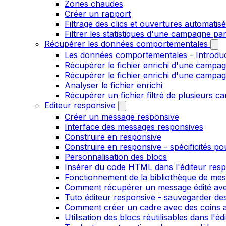
Zones chaudes
Créer un rapport
Filtrage des clics et ouvertures automatis
Filtrer les statistiques d'une campagne pa
Récupérer les données comportementales
Les données comportementales - Introdu
Récupérer le fichier enrichi d'une campag
Récupérer le fichier enrichi d'une campa
Analyser le fichier enrichi
Récupérer un fichier filtré de plusieurs c
Editeur responsive
Créer un message responsive
Interface des messages responsives
Construire en responsive
Construire en responsive - spécificités po
Personnalisation des blocs
Insérer du code HTML dans l'éditeur res
Fonctionnement de la bibliothèque de me
Comment récupérer un message édité ave
Tuto éditeur responsive - sauvegarder des
Comment créer un cadre avec des coins ar
Utilisation des blocs réutilisables dans l'e