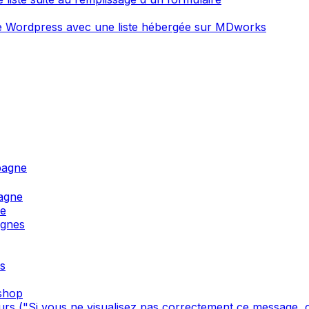
ite Wordpress avec une liste hébergée sur MDworks
pagne
agne
ne
agnes
s
oshop
s ("Si vous ne visualisez pas correctement ce message, cl