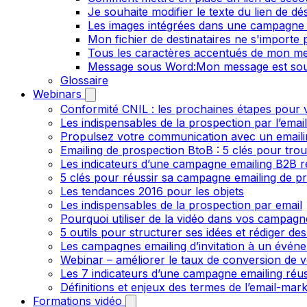
Je souhaite modifier le texte du lien de dé
Les images intégrées dans une campagne 
Mon fichier de destinataires ne s'importe
Tous les caractères accentués de mon me
Message sous Word:Mon message est sou
Glossaire
Webinars
Conformité CNIL : les prochaines étapes pour v
Les indispensables de la prospection par l’emai
Propulsez votre communication avec un emailin
Emailing de prospection BtoB : 5 clés pour trou
Les indicateurs d’une campagne emailing B2B r
5 clés pour réussir sa campagne emailing de p
Les tendances 2016 pour les objets
Les indispensables de la prospection par email
Pourquoi utiliser de la vidéo dans vos campagn
5 outils pour structurer ses idées et rédiger de
Les campagnes emailing d’invitation à un évén
Webinar – améliorer le taux de conversion de v
Les 7 indicateurs d’une campagne emailing réus
Définitions et enjeux des termes de l’email-mark
Formations vidéo