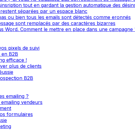
sinsription tout en gardant la gestion automatique des désin
restent séparées par un espace blanc
 pas ou bien tous les emails sont détectés comme eronnés
ssage sont remplacés par des caractères bizarres
s Word. Comment le mettre en place dans une campagne 
os pixels de suivi
l en B2B
g efficace !
ver plus de clients
éussie
rospection B2B
es emailing ?
s emailing vendeurs
ement
os formulaires
sie
eting