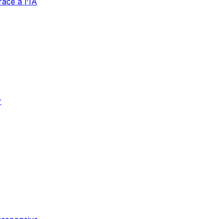
âce à l'IA
r