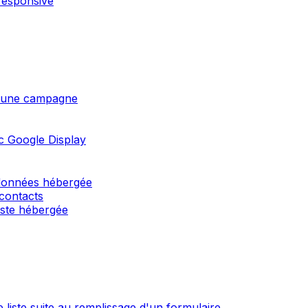
responsive
 d'une campagne
c Google Display
 données hébergée
 contacts
liste hébergée
 liste suite au remplissage d'un formulaire