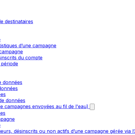
e destinataires
e
atistiques d’une campagne
e campagne
sinscrits du compte
 période
de données
 données
ées
 de données
e campagnes envoyées au fil de l'eau)
nes
mpagne
e
urs, désinscrits ou non actifs d’une campagne gérée via l’