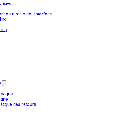
onsive
rise en main de l’interface
ling
ling
s
mpagne
agne
matique des retours