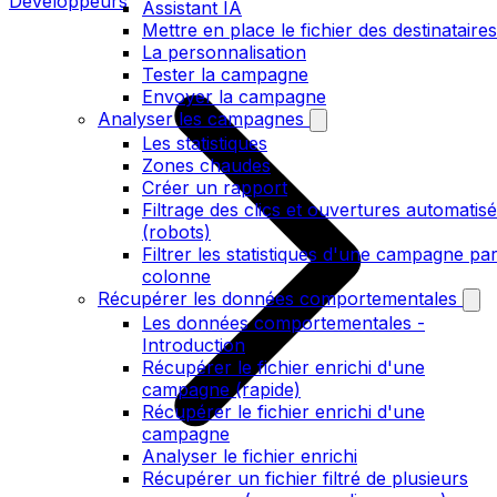
Développeurs
Assistant IA
Mettre en place le fichier des destinataires
La personnalisation
Tester la campagne
Envoyer la campagne
Analyser les campagnes
Les statistiques
Zones chaudes
Créer un rapport
Filtrage des clics et ouvertures automatis
(robots)
Filtrer les statistiques d'une campagne pa
colonne
Récupérer les données comportementales
Les données comportementales -
Introduction
Récupérer le fichier enrichi d'une
campagne (rapide)
Récupérer le fichier enrichi d'une
campagne
Analyser le fichier enrichi
Récupérer un fichier filtré de plusieurs