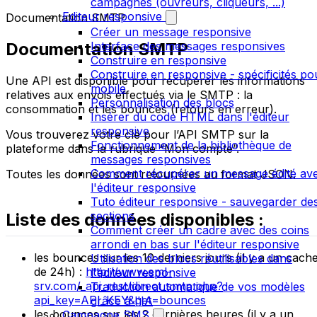
campagnes (ouvreurs, cliqueurs, ...)
Editeur responsive
Documentation SMTP
Créer un message responsive
Documentation SMTP
Interface des messages responsives
Construire en responsive
Construire en responsive - spécificités po
Une API est disponible pour récupérer les informations
mobile
relatives aux envois effectués via le SMTP : la
Personnalisation des blocs
consommation et les bounces (retours en erreur).
Insérer du code HTML dans l'éditeur
responsive
Vous trouverez votre clé pour l’API SMTP sur la
Fonctionnement de la bibliothèque de
plateforme dans la rubrique “Mon compte”.
messages responsives
Comment récupérer un message édité av
Toutes les données sont retournées au format JSON.
l'éditeur responsive
Tuto éditeur responsive - sauvegarder de
sections
Liste des données disponibles :
Comment créer un cadre avec des coins
arrondi en bas sur l'éditeur responsive
les bounces sur les 10 derniers jours (il y a un cach
Utilisation des blocs réutilisables dans
de 24h) :
http://www.eml-
l'éditeur responsive
srv.com/_api_rest/direct_smtp.php?
Traduction automatique de vos modèles
api_key=API_KEY&get=bounces
grâce à l'IA
les bounces sur les 2 dernières heures (il y a un
Campagne SMS