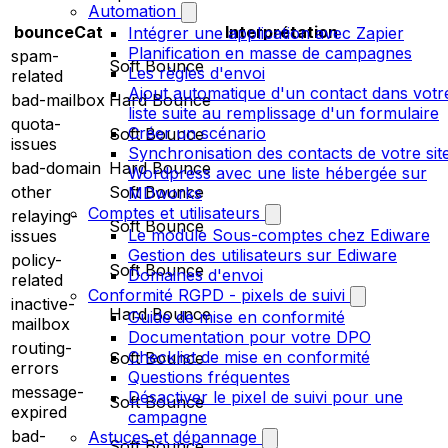
Automation
bounceCat
Interprétation
Intégrer une application avec Zapier
Planification en masse de campagnes
spam-
Soft Bounce
Les règles d'envoi
related
Ajout automatique d'un contact dans votr
bad-mailbox
Hard Bounce
liste suite au remplissage d'un formulaire
quota-
Créer un scénario
Soft Bounce
issues
Synchronisation des contacts de votre sit
bad-domain
Hard Bounce
Wordpress avec une liste hébergée sur
other
Soft Bounce
MDworks
Comptes et utilisateurs
relaying-
Soft Bounce
Le module Sous-comptes chez Ediware
issues
Gestion des utilisateurs sur Ediware
policy-
Soft Bounce
Domaines d'envoi
related
Conformité RGPD - pixels de suivi
inactive-
Hard Bounce
Guide de mise en conformité
mailbox
Documentation pour votre DPO
routing-
Checklist de mise en conformité
Soft Bounce
errors
Questions fréquentes
message-
Désactiver le pixel de suivi pour une
Soft Bounce
expired
campagne
bad-
Astuces et dépannage
Soft Bounce