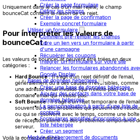
Créer la page formulaire
Uniquement dans le cas d’un mail rejeté, le champ
Définir les champs
bounceCat contient la raison de ce rejet.
Créer la page de confirmation
Exemple concret formulaire
Utiliser un formulaire
Pour interpréter les valeurs de
Comment pré-remplir les champs
bounceCat :
Faire un lien vers un formulaire à partir
d'une campagne
Récupérer les coupons
Les valeurs de bounceCat peuvent être triées en deux
Intégrer un formulaire sur votre site
catégories :
Relancer les formulaires abandonnés ave
Google Display
Hard Bounce
: Il s’agit d’un rejet définitif de l’email,
Bases de données hébergées
généralement dû à des causes irréversibles, comme
Créer une base de données hébergée
une adresse email invalide (qui n’existe pas) ou un
Ajouter des contacts dans votre base de
domaine email qui n’existe pas.
données hébergée
Soft Bounce
: Il s’agit d’un rejet temporaire de l’email
La personnalisation à partir d'une liste de
souvent dû à des problèmes qui peuvent être résolu
contacts
ou qui se résolvent avec le temps, comme une boîte
Formulaires simplifiés d'inscription à une
de réception pleine ou des problèmes temporaires d
liste hébergée
serveur.
Créer un segment
Module d'hébergement de documents
Voilà la correspondance :