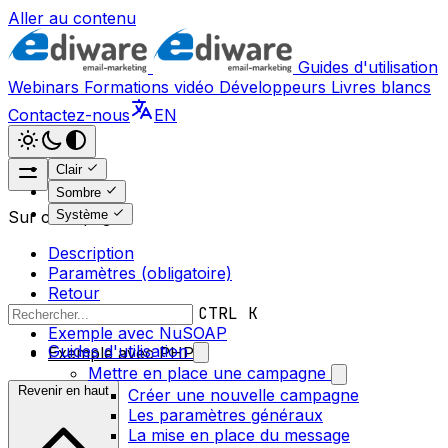
Aller au contenu
Guides d'utilisation
Webinars
Formations vidéo
Développeurs
Livres blancs
Contactez-nous
EN
Clair
Sombre
Système
Sur cette page
Description
Paramètres (obligatoire)
Retour
Messages d’erreur
CTRL K
Exemple avec NuSOAP
Guides d'utilisation
Exemple avec PHP5
Mettre en place une campagne
Revenir en haut
Créer une nouvelle campagne
Les paramètres généraux
La mise en place du message