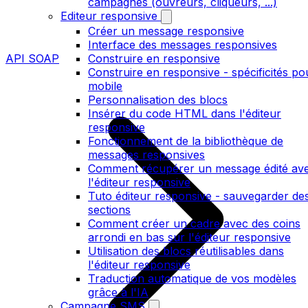
campagnes (ouvreurs, cliqueurs, ...)
Editeur responsive
Créer un message responsive
Interface des messages responsives
API SOAP
Construire en responsive
Construire en responsive - spécificités po
mobile
Personnalisation des blocs
Insérer du code HTML dans l'éditeur
responsive
Fonctionnement de la bibliothèque de
messages responsives
Comment récupérer un message édité av
l'éditeur responsive
Tuto éditeur responsive - sauvegarder de
sections
Comment créer un cadre avec des coins
arrondi en bas sur l'éditeur responsive
Utilisation des blocs réutilisables dans
l'éditeur responsive
Traduction automatique de vos modèles
grâce à l'IA
Campagne SMS