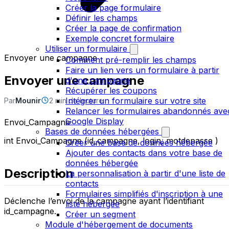
Créer la page formulaire
Définir les champs
Créer la page de confirmation
Exemple concret formulaire
Utiliser un formulaire
Envoyer une campagne
Comment pré-remplir les champs
Faire un lien vers un formulaire à partir
Envoyer une campagne
d'une campagne
Récupérer les coupons
Intégrer un formulaire sur votre site
Par
Mounir
2 min de lecture
Relancer les formulaires abandonnés ave
Google Display
Envoi_Campagne
Bases de données hébergées
int Envoi_Campagne (id_campagne, login, motdepasse )
Créer une base de données hébergée
Ajouter des contacts dans votre base de
données hébergée
Description
La personnalisation à partir d'une liste de
contacts
Formulaires simplifiés d'inscription à une
Déclenche l’envoi de la campagne ayant l’identifiant
liste hébergée
id_campagne.
Créer un segment
Module d'hébergement de documents