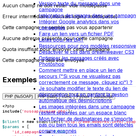
Version texte du message dans une
Aucun champ ne doit rester vide motdepasse
campagne
Intégration des images dans une campag
Erreur intermédiaire (mauvais login / motdepasse)
Intégrer Google analytics dans vos
Cette campagne ne semble pas vous appartenir
campagnes
Faire un lien vers un fichier PDF
Aucune adresse présente pour cette campagne
Listes pour les BAT
Ressources pour nos modèles responsive
Quota insuffisat pour envoyer cette campagne
Désactiver le css dans dreamweaver CS3
Optimiser les messages créés avec
Cette campagne a déjà été envoyée
Photoshop
Comment mettre en place un lien de
secours ("Si vous ne visualisez pas
Exemples
correctement ce message, cliquez ici") ?
Je souhaite modifier le texte du lien de
désinsription tout en gardant la gestion
PHP (NuSOAP)
PHP (natif)
cURL
Python
JavaScript
automatique des désinscriptions
Les images intégrées dans une campagne
<?
php
include
(
'nusoap/nusoap.php'
);
restent séparées par un espace blanc
Mon fichier de destinataires ne s'importe
$client
=
new
soapclient
(
'http://www.mdworks.info/_soap
pas ou bien tous les emails sont détectés
$params
=
[
comme eronnés
'id_campagne'
=>
12345
,