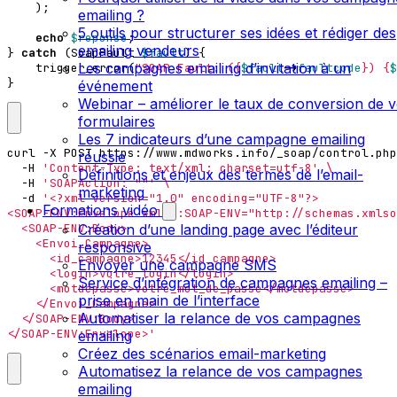
);
emailing ?
5 outils pour structurer ses idées et rédiger des
echo
$reponse
;
emailing vendeurs
}
catch
(
SoapFault
$fault
)
{
Les campagnes emailing d’invitation à un
trigger_error
(
"SOAP Fault: (
{
$fault
->
faultcode
}
) 
{
$
}
événement
Webinar – améliorer le taux de conversion de 
formulaires
Les 7 indicateurs d’une campagne emailing
curl -X POST https://www.mdworks.info/_soap/control.php
réussie
  -H 
'Content-Type: text/xml; charset=utf-8'
Définitions et enjeux des termes de l’email-
  -H 
'SOAPAction: ""'
marketing
  -d 
Formations vidéo
Création d’une landing page avec l’éditeur
responsive
Envoyer une campagne SMS
Service d’intégration de campagnes emailing –
prise en main de l’interface
Automatiser la relance de vos campagnes
</SOAP-ENV:Envelope>'
emailing
Créez des scénarios email-marketing
Automatisez la relance de vos campagnes
emailing