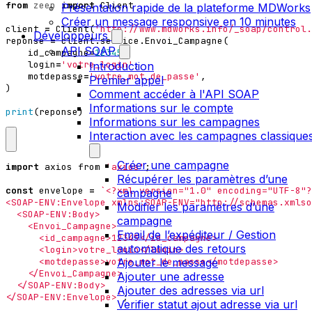
from
zeep
import
Client
Présentation rapide de la plateforme MDWorks
Créer un message responsive en 10 minutes
client
=
Client
(
'http://www.mdworks.info/_soap/control.
Développeurs
reponse
=
client
.
service
.
Envoi_Campagne
(
API SOAP
id_campagne
=
12345
,
login
=
'votre_login'
,
Introduction
motdepasse
=
'votre_mot_de_passe'
,
Premier appel
)
Comment accéder à l'API SOAP
Informations sur le compte
print
(
reponse
)
Informations sur les campagnes
Interaction avec les campagnes classique
Créer une campagne
import
axios
from
'axios'
;
Récupérer les paramètres d’une
const
envelope
=
campagne
Modifier les paramètres d’une
campagne
Email de l’expéditeur / Gestion
automatique des retours
Ajouter le message
Ajouter une adresse
Ajouter des adresses via url
</SOAP-ENV:Envelope>`
;
Verifier statut ajout adresse via url