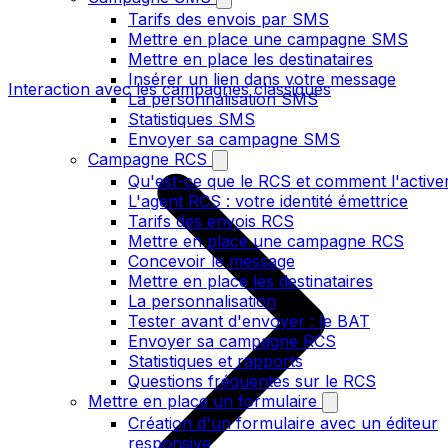
Tarifs des envois par SMS
Mettre en place une campagne SMS
Mettre en place les destinataires
Insérer un lien dans votre message
Interaction avec les campagnes classiques
La personnalisation SMS
Statistiques SMS
Envoyer sa campagne SMS
Campagne RCS
Qu'est-ce que le RCS et comment l'active
L'agent RCS : votre identité émettrice
Tarifs des envois RCS
Mettre en place une campagne RCS
Concevoir le message
Mettre en place les destinataires
La personnalisation
Tester avant d'envoyer : le BAT
Envoyer sa campagne RCS
Statistiques et rapports
Questions fréquentes sur le RCS
Mettre en place un formulaire
Création d'un formulaire avec un éditeur
responsive