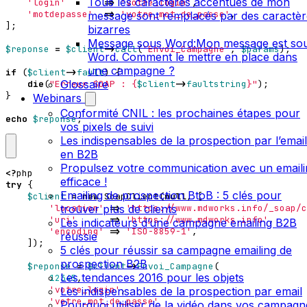
Tous les caractères accentués de mon
'login'
=>
'votre_login'
,
'motdepasse'
=>
'votre_mot_de_passe'
,
message sont remplacés par des caractèr
];
bizarres
Message sous Word:Mon message est so
$reponse
=
$client
->
call
(
'Envoi_Campagne'
,
$params
);
Word. Comment le mettre en place dans
une campagne ?
if
(
$client
->
fault
)
{
Glossaire
die
(
"Erreur SOAP : 
{
$client
->
faultstring
}
"
);
}
Webinars
Conformité CNIL : les prochaines étapes pour
echo
$reponse
;
vos pixels de suivi
Les indispensables de la prospection par l’email
en B2B
Propulsez votre communication avec un emaili
<?
php
efficace !
try
{
Emailing de prospection BtoB : 5 clés pour
$client
=
new
SoapClient
(
null
,
[
trouver plus de clients
'location'
=>
'https://www.mdworks.info/_soap/c
'uri'
=>
'https://www.mdworks.info'
,
Les indicateurs d’une campagne emailing B2B
'encoding'
=>
'ISO-8859-1'
,
réussie
]);
5 clés pour réussir sa campagne emailing de
prospection B2B
$reponse
=
$client
->
Envoi_Campagne
(
Les tendances 2016 pour les objets
12345
,
'votre_login'
,
Les indispensables de la prospection par email
'votre_mot_de_passe'
Pourquoi utiliser de la vidéo dans vos campagn