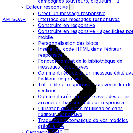
campagnes (ouvreurs, cliqueurs, ...)
Editeur responsive
Créer un message responsive
API SOAP
Interface des messages responsives
Construire en responsive
Construire en responsive - spécificités po
mobile
Personnalisation des blocs
Insérer du code HTML dans l'éditeur
responsive
Fonctionnement de la bibliothèque de
messages responsives
Comment récupérer un message édité av
l'éditeur responsive
Tuto éditeur responsive - sauvegarder de
sections
Comment créer un cadre avec des coins
arrondi en bas sur l'éditeur responsive
Utilisation des blocs réutilisables dans
l'éditeur responsive
Traduction automatique de vos modèles
grâce à l'IA
Campagne SMS