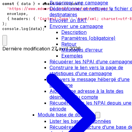
Supprimer une campagne
const
{
data
}
=
await
axios
.
post
(
Dédoublonner et nettoyer le fichier 
'https://www.mdworks.info/_soap/control.php'
,
envelope
,
destinataires
{
headers
:
{
'Content-Type'
:
'text/xml; charset=utf-8
Envoyer un BAT
);
Envoyer une campagne
console
.
log
(
data
);
Description
Paramètres (obligatoire)
Retour
Dernière modification
27 avril 2026
Messages d’erreur
Exemples
Récupérer les NPAI d’une campagn
Construire le lien vers la page de
statistiques d’une campagne
Lien vers le message hébergé d’une
campagne
Ajouter une adresse à la liste des
désinscrits du compte
Récupérer tous les NPAI depuis une
période
Module base de données
Lister les bases de données
Récupérer la structure d’une base d