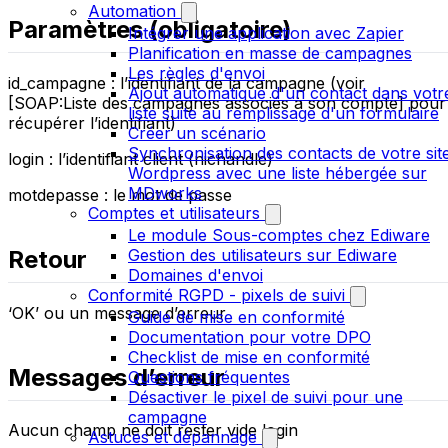
Automation
Paramètres (obligatoire)
Intégrer une application avec Zapier
Planification en masse de campagnes
Les règles d'envoi
id_campagne : l’identifiant de la campagne (voir
Ajout automatique d'un contact dans votr
[SOAP:Liste des campagnes associés à son compte] pour
liste suite au remplissage d'un formulaire
récupérer l’identifiant)
Créer un scénario
Synchronisation des contacts de votre sit
login : l’identifiant client (nichandle)
Wordpress avec une liste hébergée sur
MDworks
motdepasse : le mot de passe
Comptes et utilisateurs
Le module Sous-comptes chez Ediware
Retour
Gestion des utilisateurs sur Ediware
Domaines d'envoi
Conformité RGPD - pixels de suivi
‘OK’ ou un message d’erreur
Guide de mise en conformité
Documentation pour votre DPO
Checklist de mise en conformité
Messages d’erreur
Questions fréquentes
Désactiver le pixel de suivi pour une
campagne
Aucun champ ne doit rester vide login
Astuces et dépannage