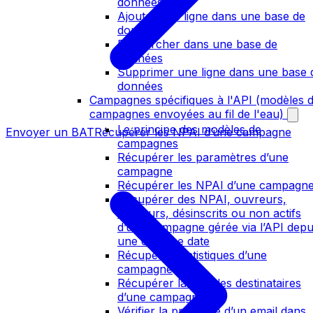
données
Ajouter une ligne dans une base de
données
Rechercher dans une base de
données
Supprimer une ligne dans une base 
données
Campagnes spécifiques à l'API (modèles 
campagnes envoyées au fil de l'eau)
Le principe des modèles de
Envoyer un BAT
Récupérer les NPAI d’une campagne
campagnes
Récupérer les paramètres d’une
campagne
Récupérer les NPAI d’une campagn
Récupérer des NPAI, ouvreurs,
cliqueurs, désinscrits ou non actifs
d’une campagne gérée via l’API depu
une certaine date
Récupérer statistiques d’une
campagne
Récupérer la liste des destinataires
d’une campagne
Vérifier la présence d’un email dans