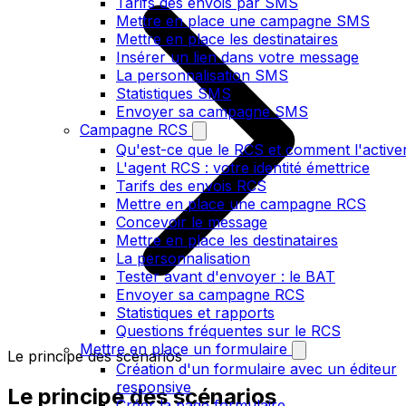
Tarifs des envois par SMS
Mettre en place une campagne SMS
Mettre en place les destinataires
Insérer un lien dans votre message
La personnalisation SMS
Statistiques SMS
Envoyer sa campagne SMS
Campagne RCS
Qu'est-ce que le RCS et comment l'active
L'agent RCS : votre identité émettrice
Tarifs des envois RCS
Mettre en place une campagne RCS
Concevoir le message
Mettre en place les destinataires
La personnalisation
Tester avant d'envoyer : le BAT
Envoyer sa campagne RCS
Statistiques et rapports
Questions fréquentes sur le RCS
Mettre en place un formulaire
Le principe des scénarios
Création d'un formulaire avec un éditeur
responsive
Le principe des scénarios
Créer la page formulaire