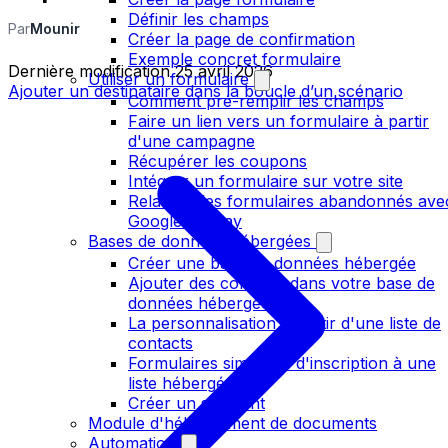
Définir les champs
Par
Mounir
Créer la page de confirmation
Exemple concret formulaire
Dernière modification
25 avril 2026
Utiliser un formulaire
Ajouter un destinataire dans la boucle d’un scénario
Comment pré-remplir les champs
Faire un lien vers un formulaire à partir
d'une campagne
Récupérer les coupons
Intégrer un formulaire sur votre site
Relancer les formulaires abandonnés ave
Google Display
Bases de données hébergées
Créer une base de données hébergée
Ajouter des contacts dans votre base de
données hébergée
La personnalisation à partir d'une liste de
contacts
Formulaires simplifiés d'inscription à une
liste hébergée
Créer un segment
Module d'hébergement de documents
Automation