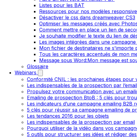
Listes pour les BAT
Ressources pour nos modèles responsive
Désactiver le css dans dreamweaver CS3
Optimiser les messages créés avec Phot
Comment mettre en place un lien de secour
Je souhaite modifier le texte du lien de dé
Les images intégrées dans une campagne 
Mon fichier de destinataires ne s'importe
Tous les caractères accentués de mon me
Message sous Word:Mon message est sou
Glossaire
Webinars
Conformité CNIL : les prochaines étapes pour v
Les indispensables de la prospection par l’emai
Propulsez votre communication avec un emailin
Emailing de prospection BtoB : 5 clés pour trou
Les indicateurs d’une campagne emailing B2B r
5 clés pour réussir sa campagne emailing de p
Les tendances 2016 pour les objets
Les indispensables de la prospection par email
Pourquoi utiliser de la vidéo dans vos campagn
5 outils pour structurer ses idées et rédiger de