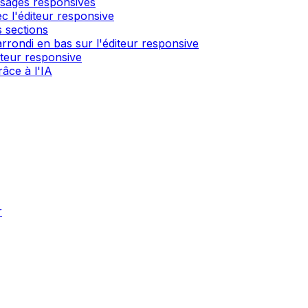
ssages responsives
c l'éditeur responsive
 sections
rondi en bas sur l'éditeur responsive
́diteur responsive
âce à l'IA
r