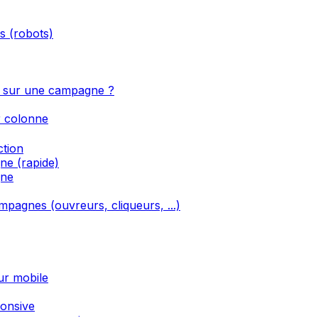
és (robots)
tif sur une campagne ?
r colonne
ction
ne (rapide)
gne
ampagnes (ouvreurs, cliqueurs, ...)
ur mobile
ponsive