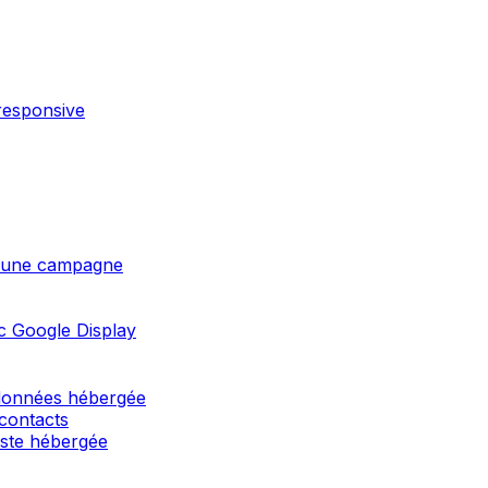
responsive
 d'une campagne
c Google Display
 données hébergée
 contacts
liste hébergée