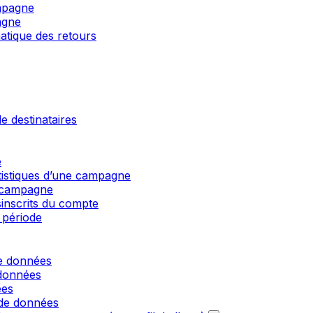
mpagne
agne
matique des retours
e destinataires
e
atistiques d’une campagne
e campagne
sinscrits du compte
 période
de données
 données
ées
 de données