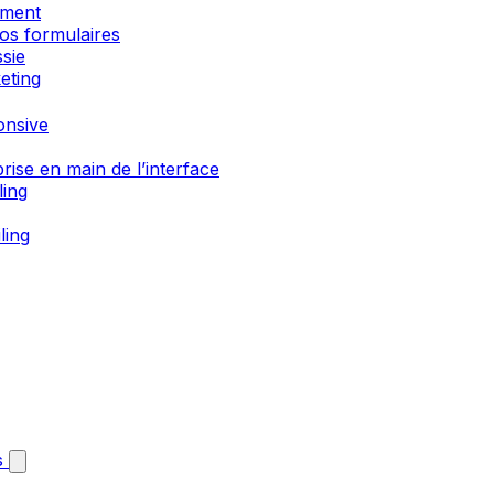
ement
os formulaires
sie
eting
onsive
rise en main de l’interface
ling
ling
s