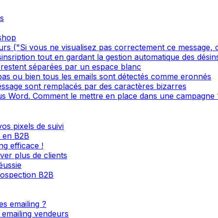
s
oshop
s ("Si vous ne visualisez pas correctement ce message, cl
sinsription tout en gardant la gestion automatique des désin
restent séparées par un espace blanc
 pas ou bien tous les emails sont détectés comme eronnés
ssage sont remplacés par des caractères bizarres
s Word. Comment le mettre en place dans une campagne 
os pixels de suivi
l en B2B
g efficace !
ver plus de clients
éussie
rospection B2B
es emailing ?
s emailing vendeurs