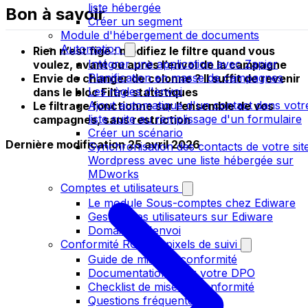
liste hébergée
Bon à savoir
Créer un segment
Module d'hébergement de documents
Automation
Rien n’est figé : modifiez le filtre quand vous
Intégrer une application avec Zapier
voulez, avant ou après l’envoi de la campagne
Planification en masse de campagnes
Envie de changer de colonne ? Il suffit de revenir
Les règles d'envoi
dans le bloc Filtre statistiques
Ajout automatique d'un contact dans votr
Le filtrage fonctionne sur l’ensemble de vos
liste suite au remplissage d'un formulaire
campagnes, sans restriction
Créer un scénario
Dernière modification
25 avril 2026
Synchronisation des contacts de votre sit
Wordpress avec une liste hébergée sur
MDworks
Comptes et utilisateurs
Le module Sous-comptes chez Ediware
Gestion des utilisateurs sur Ediware
Domaines d'envoi
Conformité RGPD - pixels de suivi
Guide de mise en conformité
Documentation pour votre DPO
Checklist de mise en conformité
Questions fréquentes