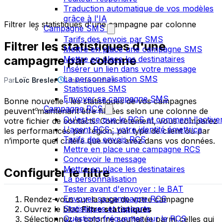
Traduction automatique de vos modèles
grâce à l'IA
Filtrer les statistiques d'une campagne par colonne
Campagne SMS
Tarifs des envois par SMS
Filtrer les statistiques d'une
Mettre en place une campagne SMS
campagne par colonne
Mettre en place les destinataires
Insérer un lien dans votre message
La personnalisation SMS
Par
Loïc Bresler
1 min de lecture
Statistiques SMS
Envoyer sa campagne SMS
Bonne nouvelle : les statistiques de vos campagnes
Campagne RCS
peuvent maintenant être filtrées selon une colonne de
Qu'est-ce que le RCS et comment l'active
votre fichier de contacts. Concrètement, vous comparez
L'agent RCS : votre identité émettrice
les performances par région, par type de client ou par
Tarifs des envois RCS
n’importe quel critère que vous avez dans vos données.
Mettre en place une campagne RCS
Concevoir le message
Mettre en place les destinataires
Configurer le filtre
La personnalisation
Tester avant d'envoyer : le BAT
Envoyer sa campagne RCS
Rendez-vous sur la page de votre campagne
Statistiques et rapports
Ouvrez le bloc
Filtre statistiques
Questions fréquentes sur le RCS
Sélectionnez la colonne souhaitée parmi celles qui