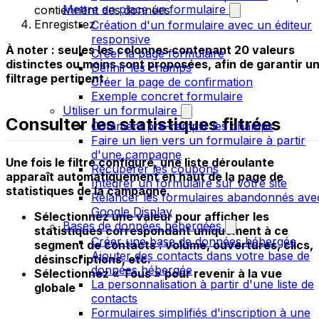
Mettre en place un formulaire
contiennent des données
Enregistrez
Création d'un formulaire avec un éditeur
responsive
À noter
: seules les colonnes contenant 20 valeurs
Créer la page formulaire
distinctes ou moins sont proposées, afin de garantir u
Définir les champs
filtrage pertinent.
Créer la page de confirmation
Exemple concret formulaire
Utiliser un formulaire
Consulter les statistiques filtrées
Comment pré-remplir les champs
Faire un lien vers un formulaire à partir
d'une campagne
Une fois le filtre configuré, une liste déroulante
Récupérer les coupons
apparaît automatiquement en haut de la page de
Intégrer un formulaire sur votre site
statistiques de la campagne.
Relancer les formulaires abandonnés ave
Google Display
Sélectionnez une valeur
pour afficher les
Bases de données hébergées
statistiques correspondant uniquement à ce
Créer une base de données hébergée
segment de contacts : volume, ouvertures, clics,
Ajouter des contacts dans votre base de
désinscriptions, etc.
données hébergée
Sélectionnez « Tous »
pour revenir à la vue
La personnalisation à partir d'une liste de
globale
contacts
Formulaires simplifiés d'inscription à une