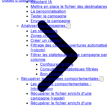
Guides d'utilisation
Assistant IA
Mettre en place le fichier des destinataires
La personnalisation
Tester la campagne
Envoyer la campagne
Analyser les campagnes
Les statistiques
Zones chaudes
Créer un rapport
Filtrage des clics et ouvertures automatis
(robots)
Filtrer les statistiques d'une campagne pa
colonne
Configurer le filtre
Consulter les statistiques filtrées
Bon à savoir
Récupérer les données comportementales
Les données comportementales -
Introduction
Récupérer le fichier enrichi d'une
campagne (rapide)
Récupérer le fichier enrichi d'une