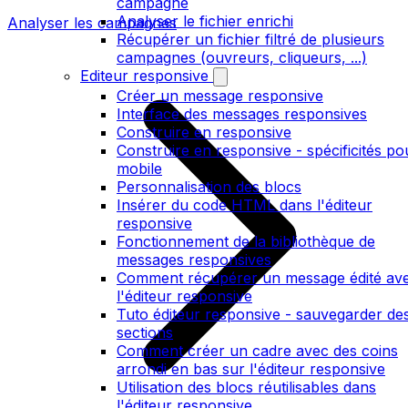
campagne
Analyser le fichier enrichi
Analyser les campagnes
Récupérer un fichier filtré de plusieurs
campagnes (ouvreurs, cliqueurs, ...)
Editeur responsive
Créer un message responsive
Interface des messages responsives
Construire en responsive
Construire en responsive - spécificités po
mobile
Personnalisation des blocs
Insérer du code HTML dans l'éditeur
responsive
Fonctionnement de la bibliothèque de
messages responsives
Comment récupérer un message édité av
l'éditeur responsive
Tuto éditeur responsive - sauvegarder de
sections
Comment créer un cadre avec des coins
arrondi en bas sur l'éditeur responsive
Utilisation des blocs réutilisables dans
l'éditeur responsive