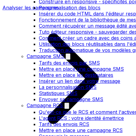
Construire en responsive - spécificités po
Analyser les campagnes
Personnalisation des blocs
Insérer du code HTML dans l'éditeur res
Fonctionnement de la bibliothèque de me
Comment récupérer un message édité ave
Tuto éditeur responsive - sauvegarder des
Comment créer un cadre avec des coins ar
Utilisation des blocs réutilisables dans l'e
Traduction automatique de vos modèles gr
Campagne SMS
Tarifs des envois par SMS
Mettre en place une campagne SMS
Mettre en place les destinataires
Insérer un lien dans votre message
La personnalisation SMS
Statistiques SMS
Envoyer sa campagne SMS
Campagne RCS
Qu'est-ce que le RCS et comment l'active
L'agent RCS : votre identité émettrice
Tarifs des envois RCS
Mettre en place une campagne RCS