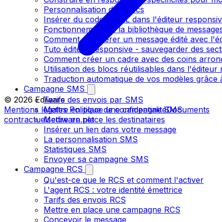
Personnalisation des blocs
Insérer du code HTML dans l'éditeur responsi
Fonctionnement de la bibliothèque de message
Comment récupérer un message édité avec l'é
Tuto éditeur responsive - sauvegarder des sect
Comment créer un cadre avec des coins arrondi
Utilisation des blocs réutilisables dans l'éditeu
Traduction automatique de vos modèles grâce à
Campagne SMS
Tarifs des envois par SMS
© 2026 Ediware
Mettre en place une campagne SMS
Mentions légales
Politique de confidentialité
Documents
Mettre en place les destinataires
contractuels
ediware.net
Insérer un lien dans votre message
La personnalisation SMS
Statistiques SMS
Envoyer sa campagne SMS
Campagne RCS
Qu'est-ce que le RCS et comment l'activer
L'agent RCS : votre identité émettrice
Tarifs des envois RCS
Mettre en place une campagne RCS
Concevoir le message