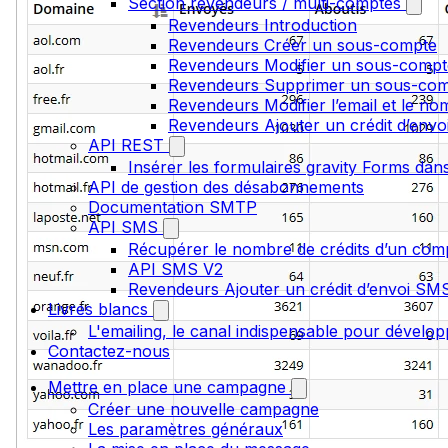
Section revendeurs / multi-comptes
Revendeurs Introduction
Revendeurs Créer un sous-compte
Revendeurs Modifier un sous-compt
Revendeurs Supprimer un sous-co
Revendeurs Modifier l’email et le n
Revendeurs Ajouter un crédit d’env
API REST
Insérer les formulaires gravity Forms dans
API de gestion des désabonnements
Documentation SMTP
API SMS
Récupérer le nombre de crédits d’un com
API SMS V2
Revendeurs Ajouter un crédit d’envoi S
Livres blancs
L'emailing, le canal indispensable pour dévelop
Contactez-nous
Mettre en place une campagne
Créer une nouvelle campagne
Les paramètres généraux