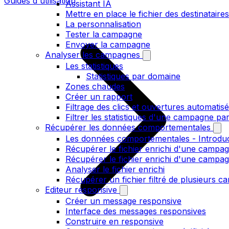
Guides d'utilisation
Assistant IA
Mettre en place le fichier des destinataires
La personnalisation
Tester la campagne
Envoyer la campagne
Analyser les campagnes
Les statistiques
Statistiques par domaine
Zones chaudes
Créer un rapport
Filtrage des clics et ouvertures automatis
Filtrer les statistiques d'une campagne pa
Récupérer les données comportementales
Les données comportementales - Introdu
Récupérer le fichier enrichi d'une campag
Récupérer le fichier enrichi d'une campa
Analyser le fichier enrichi
Récupérer un fichier filtré de plusieurs c
Editeur responsive
Créer un message responsive
Interface des messages responsives
Construire en responsive