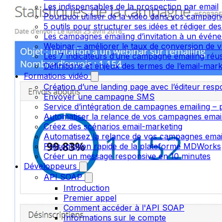
Les indispensables de la prospection par email
Pourquoi utiliser de la vidéo dans vos campagn
5 outils pour structurer ses idées et rédiger de
Les campagnes emailing d’invitation à un évén
Webinar – améliorer le taux de conversion de v
Les 7 indicateurs d’une campagne emailing réus
Définitions et enjeux des termes de l’email-mark
Formations vidéo
Création d’une landing page avec l’éditeur resp
Envoyer une campagne SMS
Service d’intégration de campagnes emailing – p
Automatiser la relance de vos campagnes emai
Créez des scénarios email-marketing
Automatisez la relance de vos campagnes emai
Présentation rapide de la plateforme MDWorks
Créer un message responsive en 10 minutes
Développeurs
API SOAP
Introduction
Premier appel
Comment accéder à l'API SOAP
Informations sur le compte