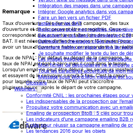
Intégration des images dans une campag
Remarque
Intégrer Google analytics dans vos camp
Faire un lien vers un fichier PDF
Taux d’ouverture : Dès l’envoi de la campagne, des taux
Listes pour les BAT
d’ouverture et de clic peuvent être enregistrés. Ceux-ci
Ressources pour nos modèles responsive
correspondent aux ouvertures faîtes lors des tests ou de
Désactiver le css dans dreamweaver CS3
BAT. Il est nécessaire d’attendre environ 15 minutes pour
Optimiser les messages créés avec Phot
avoir un taux d’ouverture fiable correspondant à la réalité
Comment mettre en place un lien de secour
Je souhaite modifier le texte du lien de dé
Taux de NPAI : Par défaut au départ de la campagne, le
Les images intégrées dans une campagne 
taux de NPAI est égal à zéro mais il croît dans le temps.
Mon fichier de destinataires ne s'importe
Lorsqu’un email ne peut être délivré, les serveurs insisten
Tous les caractères accentués de mon me
et essayent de le renvoyer jusqu’à 5 fois. C’est la raison
Message sous Word:Mon message est sou
pour laquelle votre taux de NPAI peut s’accroître
Glossaire
plusieurs heures après le départ de votre campagne.
Webinars
Conformité CNIL : les prochaines étapes pour v
Les indispensables de la prospection par l’emai
Propulsez votre communication avec un emailin
Emailing de prospection BtoB : 5 clés pour trou
Les indicateurs d’une campagne emailing B2B r
5 clés pour réussir sa campagne emailing de p
Les tendances 2016 pour les objets