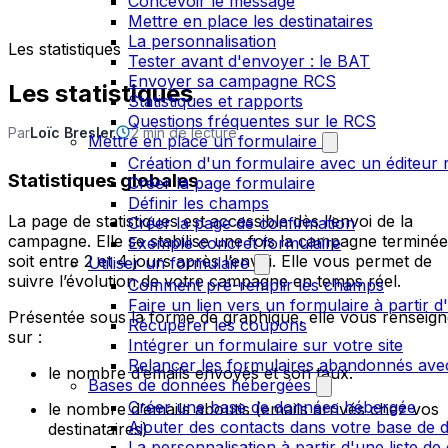
Concevoir le message
Mettre en place les destinataires
La personnalisation
Les statistiques
Tester avant d'envoyer : le BAT
Envoyer sa campagne RCS
Les statistiques
Statistiques et rapports
Questions fréquentes sur le RCS
Par
Loïc Bresler
2 min de lecture
Mettre en place un formulaire
Création d'un formulaire avec un éditeur 
Statistiques globales
Créer la page formulaire
Définir les champs
La page de statistiques est accessible dès l’envoi de la
Créer la page de confirmation
campagne. Elle se stabilise une fois la campagne terminée
Exemple concret formulaire
soit entre 2 et 4 jours après l’envoi. Elle vous permet de
Utiliser un formulaire
suivre l’évolution de votre campagne en temps réel.
Comment pré-remplir les champs
Faire un lien vers un formulaire à partir
Présentée sous la forme de graphique, elle vous renseig
Récupérer les coupons
sur :
Intégrer un formulaire sur votre site
Relancer les formulaires abandonnés ave
le nombre d’emails envoyés et son taux.
Bases de données hébergées
Créer une base de données hébergée
le nombre d’emails aboutis (emails arrivés chez vos
Ajouter des contacts dans votre base de
destinataires)
La personnalisation à partir d'une liste de