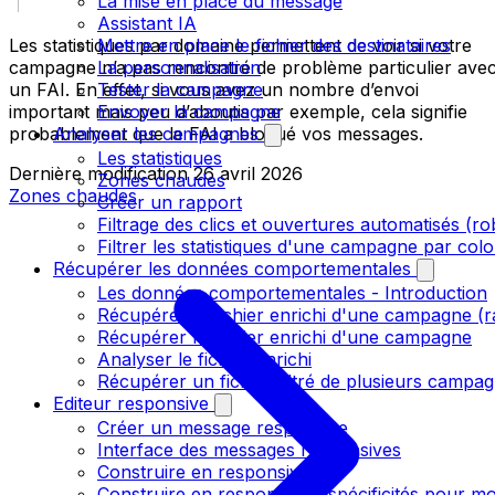
La mise en place du message
Assistant IA
Mettre en place le fichier des destinataires
Les statistiques par domaine permettent de voir si votre
La personnalisation
campagne n’a pas rencontré de problème particulier ave
Tester la campagne
un FAI. En effet, si vous avez un nombre d’envoi
Envoyer la campagne
important mais peu d’aboutis par exemple, cela signifie
Analyser les campagnes
probablement que le FAI a bloqué vos messages.
Les statistiques
Dernière modification
26 avril 2026
Zones chaudes
Zones chaudes
Créer un rapport
Filtrage des clics et ouvertures automatisés (ro
Filtrer les statistiques d'une campagne par col
Récupérer les données comportementales
Les données comportementales - Introduction
Récupérer le fichier enrichi d'une campagne (r
Récupérer le fichier enrichi d'une campagne
Analyser le fichier enrichi
Récupérer un fichier filtré de plusieurs campagn
Editeur responsive
Créer un message responsive
Interface des messages responsives
Construire en responsive
Construire en responsive - spécificités pour mo