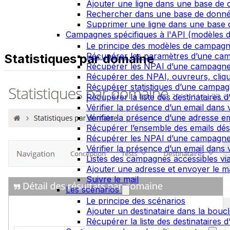
Ajouter une ligne dans une base de
Rechercher dans une base de donn
Supprimer une ligne dans une base
Campagnes spécifiques à l'API (modèles d
Le principe des modèles de campag
Récupérer les paramètres d’une ca
Statistiques par domaine
Récupérer les NPAI d’une campagn
Récupérer des NPAI, ouvreurs, clique
Récupérer statistiques d’une campa
Récupérer la liste des destinataires
Vérifier la présence d’un email dans v
Vérifier la présence d’une adresse ema
Récupérer l’ensemble des emails dés
Récupérer les NPAI d’une campagn
Vérifier la présence d’un email dans 
Listes des campagnes accessibles via
Ajouter une adresse et envoyer le ma
Suivre le mail
Les scénarios
Le principe des scénarios
Ajouter un destinataire dans la bouc
Récupérer la liste des destinataires 