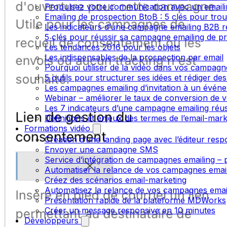
Propulsez votre communication avec un emailin
Emailing de prospection BtoB : 5 clés pour trou
Les indicateurs d’une campagne emailing B2B r
5 clés pour réussir sa campagne emailing de p
Les tendances 2016 pour les objets
Les indispensables de la prospection par email
Pourquoi utiliser de la vidéo dans vos campagn
5 outils pour structurer ses idées et rédiger de
Les campagnes emailing d’invitation à un évén
Webinar – améliorer le taux de conversion de v
Les 7 indicateurs d’une campagne emailing réus
Définitions et enjeux des termes de l’email-mark
Formations vidéo
Création d’une landing page avec l’éditeur resp
Envoyer une campagne SMS
Service d’intégration de campagnes emailing – p
Automatiser la relance de vos campagnes emai
Créez des scénarios email-marketing
Automatisez la relance de vos campagnes emai
Présentation rapide de la plateforme MDWorks
Créer un message responsive en 10 minutes
Développeurs