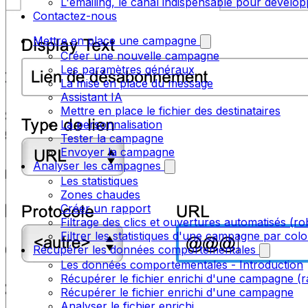
L'emailing, le canal indispensable pour dévelop
Contactez-nous
Mettre en place une campagne
Créer une nouvelle campagne
Les paramètres généraux
La mise en place du message
Assistant IA
Mettre en place le fichier des destinataires
La personnalisation
Tester la campagne
Envoyer la campagne
Analyser les campagnes
Les statistiques
Zones chaudes
Créer un rapport
Filtrage des clics et ouvertures automatisés (ro
Filtrer les statistiques d'une campagne par col
Récupérer les données comportementales
Les données comportementales - Introduction
Récupérer le fichier enrichi d'une campagne (r
Récupérer le fichier enrichi d'une campagne
Analyser le fichier enrichi