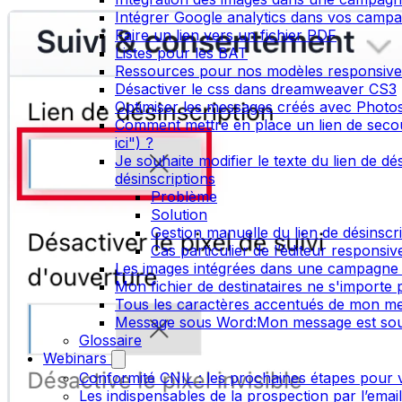
Intégrer Google analytics dans vos camp
Faire un lien vers un fichier PDF
Listes pour les BAT
Ressources pour nos modèles responsive
Désactiver le css dans dreamweaver CS3
Optimiser les messages créés avec Phot
Comment mettre en place un lien de secou
ici") ?
Je souhaite modifier le texte du lien de dé
désinscriptions
Problème
Solution
Gestion manuelle du lien de désinsc
Cas particulier de l’éditeur responsiv
Les images intégrées dans une campagne 
Mon fichier de destinataires ne s'importe
Tous les caractères accentués de mon me
Message sous Word:Mon message est sou
Glossaire
Webinars
Conformité CNIL : les prochaines étapes pour v
Les indispensables de la prospection par l’emai