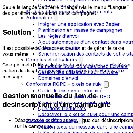
Créer un segment
Seule la langue peut être changé (via le menu “Langue”
Module d'hébergement de documents
des paramètres avancés de la campagne).
Automation
Intégrer une application avec Zapier
Planification en masse de campagnes
Solution
Les règles d'envoi
Ajout automatique d'un contact dans votre
Créer un scénario
Il est possible de désactiver ce lien et de gérer le texte
Synchronisation des contacts de votre s
vous même.
Comptes et utilisateurs
Cela permet d’utiliser le texte de votre choix ou d’intégrer
Le module Sous-comptes chez Ediware
ce lien de désabonnement à un autre endroit de votre
Gestion des utilisateurs sur Ediware
message.
Domaines d'envoi
Conformité RGPD - pixels de suivi
Guide de mise en conformité
Gestion manuelle du lien de
Documentation pour votre DPO
Checklist de mise en conformité
désinscription d’une campagne
Questions fréquentes
Désactiver le pixel de suivi pour une cam
Désactivez la gestion automatique des désinscription
Astuces et dépannage
sur la campagne.
Version texte du message dans une camp
Intégration des images dans une campag