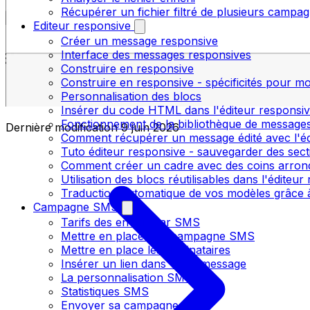
Récupérer un fichier filtré de plusieurs campagn
Editeur responsive
Créer un message responsive
Interface des messages responsives
Construire en responsive
Construire en responsive - spécificités pour mo
Personnalisation des blocs
Insérer du code HTML dans l'éditeur responsi
Fonctionnement de la bibliothèque de message
Dernière modification
9 juin 2026
Comment récupérer un message édité avec l'é
Tuto éditeur responsive - sauvegarder des sect
Comment créer un cadre avec des coins arrondi
Utilisation des blocs réutilisables dans l'éditeu
Traduction automatique de vos modèles grâce à
Campagne SMS
Tarifs des envois par SMS
Mettre en place une campagne SMS
Mettre en place les destinataires
Insérer un lien dans votre message
La personnalisation SMS
Statistiques SMS
Envoyer sa campagne SMS