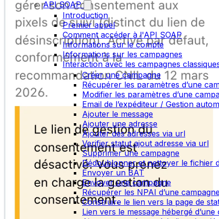
API SOAP
Introduction
Premier appel
Comment accéder à l'API SOAP
Informations sur le compte
Informations sur les campagnes
Interaction avec les campagnes classique
Créer une campagne
Récupérer les paramètres d’une ca
Modifier les paramètres d’une camp
Email de l’expéditeur / Gestion auto
Ajouter le message
Ajouter une adresse
Ajouter des adresses via url
Verifier statut ajout adresse via url
Supprimer une campagne
Dédoublonner et nettoyer le fichier d
Envoyer un BAT
Envoyer une campagne
Récupérer les NPAI d’une campagn
Construire le lien vers la page de st
Lien vers le message hébergé d’un