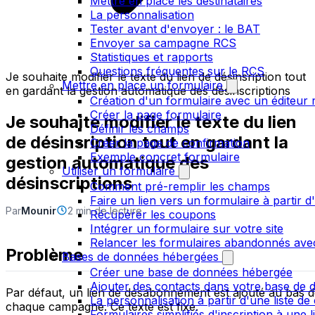
Mettre en place les destinataires
La personnalisation
Tester avant d'envoyer : le BAT
Envoyer sa campagne RCS
Statistiques et rapports
Questions fréquentes sur le RCS
Je souhaite modifier le texte du lien de désinsription tout
Mettre en place un formulaire
en gardant la gestion automatique des désinscriptions
Création d'un formulaire avec un éditeur 
Créer la page formulaire
Je souhaite modifier le texte du lien
Définir les champs
de désinsription tout en gardant la
Créer la page de confirmation
Exemple concret formulaire
gestion automatique des
Utiliser un formulaire
désinscriptions
Comment pré-remplir les champs
Faire un lien vers un formulaire à partir
Par
Mounir
2 min de lecture
Récupérer les coupons
Intégrer un formulaire sur votre site
Relancer les formulaires abandonnés ave
Problème
Bases de données hébergées
Créer une base de données hébergée
Ajouter des contacts dans votre base de
Par défaut, un lien de désabonnement est ajouté au bas 
La personnalisation à partir d'une liste de
chaque campagne. Ce texte est fixe.
Formulaires simplifiés d'inscription à une 