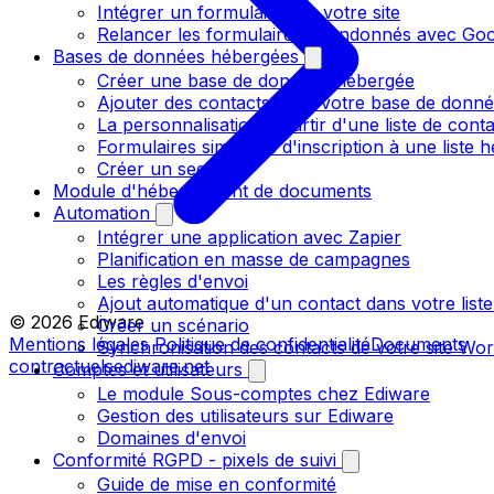
Intégrer un formulaire sur votre site
Relancer les formulaires abandonnés avec Goo
Bases de données hébergées
Créer une base de données hébergée
Ajouter des contacts dans votre base de donn
La personnalisation à partir d'une liste de cont
Formulaires simplifiés d'inscription à une liste
Créer un segment
Module d'hébergement de documents
Automation
Intégrer une application avec Zapier
Planification en masse de campagnes
Les règles d'envoi
Ajout automatique d'un contact dans votre liste
© 2026 Ediware
Créer un scénario
Mentions légales
Politique de confidentialité
Documents
Synchronisation des contacts de votre site W
contractuels
ediware.net
Comptes et utilisateurs
Le module Sous-comptes chez Ediware
Gestion des utilisateurs sur Ediware
Domaines d'envoi
Conformité RGPD - pixels de suivi
Guide de mise en conformité