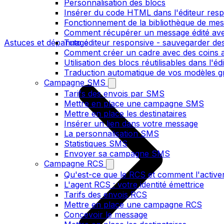
Personnalisation des blocs
Insérer du code HTML dans l'éditeur res
Fonctionnement de la bibliothèque de me
Comment récupérer un message édité ave
Astuces et dépannage
Tuto éditeur responsive - sauvegarder des
Comment créer un cadre avec des coins ar
Utilisation des blocs réutilisables dans l'e
Traduction automatique de vos modèles gr
Campagne SMS
Tarifs des envois par SMS
Mettre en place une campagne SMS
Mettre en place les destinataires
Insérer un lien dans votre message
La personnalisation SMS
Statistiques SMS
Envoyer sa campagne SMS
Campagne RCS
Qu'est-ce que le RCS et comment l'active
L'agent RCS : votre identité émettrice
Tarifs des envois RCS
Mettre en place une campagne RCS
Concevoir le message