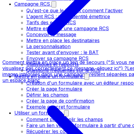
Campagne RCS
Qu'est-ce que le RCS et comment l'activer
L'agent RCS : votre identité émettrice
Tarifs des envois RCS
Mettre en place une campagne RCS
Concevoir le message
Mettre en place les destinataires
La personnalisation
Tester avant d'envoyer : le BAT
Envoyer sa campagne RCS
Comment mettre en place un lien de secours ("Si vous n
Statistiques et rapports
visualisez pas correctement ce message, cliquez ici") ?
Le
Questions fréquentes sur le RCS
images intégrées dans une campagne restent séparées pa
Mettre en place un formulaire
un espace blanc
Création d'un formulaire avec un éditeur respo
Créer la page formulaire
Définir les champs
Créer la page de confirmation
Exemple concret formulaire
Utiliser un formulaire
Comment pré-remplir les champs
Faire un lien vers un formulaire à partir d'un
Récupérer les coupons