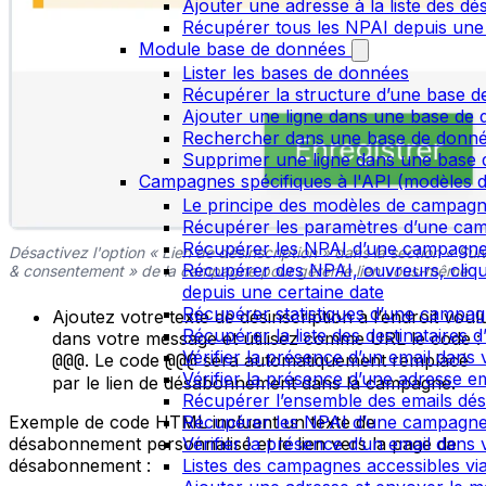
Ajouter une adresse à la liste des dé
Récupérer tous les NPAI depuis une
Module base de données
Lister les bases de données
Récupérer la structure d’une base 
Ajouter une ligne dans une base de
Rechercher dans une base de donn
Supprimer une ligne dans une base
Campagnes spécifiques à l'API (modèles d
Le principe des modèles de campag
Récupérer les paramètres d’une ca
Récupérer les NPAI d’une campagn
Désactivez l'option « Lien de désinscription » dans la section « Suiv
Récupérer des NPAI, ouvreurs, clique
& consentement » de la campagne pour gérer le lien vous-même
depuis une certaine date
Récupérer statistiques d’une campa
Ajoutez votre texte de désinscription à l’endroit voul
Récupérer la liste des destinataires
dans votre message et utilisez comme URL le code :
Vérifier la présence d’un email dans v
@@@
. Le code
@@@
sera automatiquement remplacé
Vérifier la présence d’une adresse ema
par le lien de désabonnement dans la campagne.
Récupérer l’ensemble des emails dés
Récupérer les NPAI d’une campagn
Exemple de code HTML incluant un texte de
Vérifier la présence d’un email dans 
désabonnement personnalisé et le lien vers la page de
Listes des campagnes accessibles via
désabonnement :