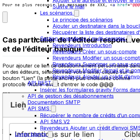
Ajouter une adresse et envoyer le ma
Pour ne plus recevoir les messages de XXX, 
<
a
href
=
"@@@
Suivre le mail
Les scénarios
Le principe des scénarios
Ajouter un destinataire dans la bouc
Récupérer la liste des destinataires 
Section revendeurs / multi-comptes
Cas particulier de l’éditeur responsive
Revendeurs Introduction
et de l’éditeur basique
Revendeurs Créer un sous-compte
Revendeurs Modifier un sous-compt
Revendeurs Supprimer un sous-co
Pour ajouter ce lien de désabonnement personnalisé dan
Revendeurs Modifier l’email et le n
un des éditeurs, sélectionnez votre texte, cliquez sur le
Revendeurs Ajouter un crédit d’env
bouton “Lien” (la petite ancre) puis choisissez comme
API REST
protocole “Autre” avant d’entrer le code @@@
Insérer les formulaires gravity Forms dans
API de gestion des désabonnements
Documentation SMTP
API SMS
Récupérer le nombre de crédits d’un com
API SMS V2
Revendeurs Ajouter un crédit d’envoi S
Livres blancs