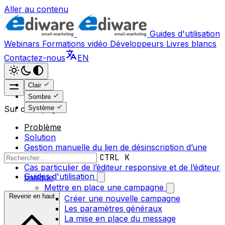
Aller au contenu
Guides d'utilisation
Webinars
Formations vidéo
Développeurs
Livres blancs
Contactez-nous
EN
Clair
Sombre
Système
Sur cette page
Problème
Solution
Gestion manuelle du lien de désinscription d’une
campagne
CTRL K
Cas particulier de l’éditeur responsive et de l’éditeur
Guides d'utilisation
basique
Mettre en place une campagne
Revenir en haut
Créer une nouvelle campagne
Les paramètres généraux
La mise en place du message