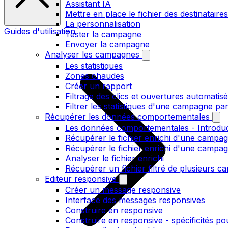
Assistant IA
Mettre en place le fichier des destinataires
La personnalisation
Guides d'utilisation
Tester la campagne
Envoyer la campagne
Analyser les campagnes
Les statistiques
Zones chaudes
Créer un rapport
Filtrage des clics et ouvertures automatis
Filtrer les statistiques d'une campagne pa
Récupérer les données comportementales
Les données comportementales - Introdu
Récupérer le fichier enrichi d'une campag
Récupérer le fichier enrichi d'une campa
Analyser le fichier enrichi
Récupérer un fichier filtré de plusieurs c
Editeur responsive
Créer un message responsive
Interface des messages responsives
Construire en responsive
Construire en responsive - spécificités po