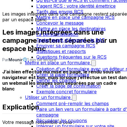
Qu'est-ce que le RCS et comment l'active
L'agent RCS : votre identité émettrice
Tarifs des envois RCS
Les images intégrées dans une campagne restent séparée
Mettre en place une campagne RCS
par un espace blanc
Concevoir le message
Mettre en place les destinataires
Les images intégrées dans une
La personnalisation
campagne restent séparées par un
Tester avant d'envoyer : le BAT
Envoyer sa campagne RCS
espace blanc
Statistiques et rapports
Questions fréquentes sur le RCS
Par
Mounir
1 min de lecture
Mettre en place un formulaire
Création d'un formulaire avec un éditeur 
J’ai bien effectué ma mise en page, le rendu sous un
Créer la page formulaire
navigateur est bon, mais lorsque j’effectue un test dan
Définir les champs
un webmail les images sont séparées par un cadre
Créer la page de confirmation
blanc
Exemple concret formulaire
Utiliser un formulaire
Comment pré-remplir les champs
Explication
Faire un lien vers un formulaire à partir d
campagne
Récupérer les coupons
Votre message ressemble à cela :
Intégrer un formulaire sur votre site