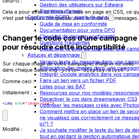
celui-ci :
Gestion des utilisateurs sur Ediware
Domaines d'envoi
Cela a pour effet de forcer la mise en page en CSS, ce qu
Conformité RGPD - pixels de suivi
n’est pas toujours compatible avec le code des messages.
Guide de mise en conformité
Documentation pour votre DPO
Checklist de mise en conformité
Changer le code css d’une campagne
Questions fréquentes
pour résoudre cette incomptibilité
Désactiver le pixel de suivi pour une cam
Astuces et dépannage
Version texte du message dans une camp
Sur chaque image de votre campagne, intégrer ce code
Intégration des images dans une campag
dans chaque balise img :
style="display:block".
Intégrer Google analytics dans vos camp
Faire un lien vers un fichier PDF
Comme ceci :
Listes pour les BAT
Initialement :
Ressources pour nos modèles responsive
Désactiver le css dans dreamweaver CS3
<
img
src
=
"image.jpg"
>
Optimiser les messages créés avec Phot
Comment mettre en place un lien de seco
ne visualisez pas correctement ce messag
ici") ?
Modifié :
Je souhaite modifier le texte du lien de dés
tout en gardant la gestion automatique de