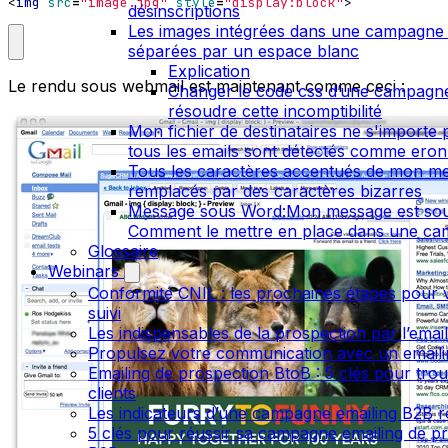
<
img
src
=
"image.jpg"
style
=
"display:block"
>
désinscriptions
Les images intégrées dans une campagne 
séparées par un espace blanc
Explication
Le rendu sous webmail est maintenant comme ceci :
Changer le code css d’une campagn
résoudre cette incomptibilité
Mon fichier de destinataires ne s'importe 
tous les emails sont détectés comme ero
Tous les caractères accentués de mon m
remplacés par des caractères bizarres
Message sous Word:Mon message est so
Comment le mettre en place dans une c
Glossaire
Webinars
Conformité CNIL : les prochaines étapes pour v
suivi
Les indispensables de la prospection par l’emai
Propulsez votre communication avec un emailin
Emailing de prospection BtoB : 5 clés pour tro
clients
Les indicateurs d’une campagne emailing B2B r
5 clés pour réussir sa campagne emailing de p