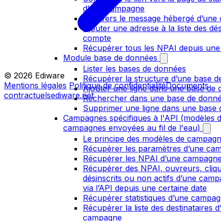
d’une campagne
Lien vers le message hébergé d’un
Ajouter une adresse à la liste des dés
compte
Récupérer tous les NPAI depuis une
Module base de données
Lister les bases de données
© 2026 Ediware
Récupérer la structure d’une base 
Mentions légales
Politique de confidentialité
Documents
Ajouter une ligne dans une base de
contractuels
ediware.net
Rechercher dans une base de donn
Supprimer une ligne dans une base
Campagnes spécifiques à l'API (modèles 
campagnes envoyées au fil de l'eau)
Le principe des modèles de campag
Récupérer les paramètres d’une ca
Récupérer les NPAI d’une campagn
Récupérer des NPAI, ouvreurs, cliq
désinscrits ou non actifs d’une cam
via l’API depuis une certaine date
Récupérer statistiques d’une campa
Récupérer la liste des destinataires d
campagne