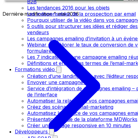
B2B
Les tendances 2016 pour les objets
Dernière modification
1 mai 2026
Les indispensables de la prospection par email
Pourquoi utiliser de la vidéo dans vos campagn
5 outils pour structurer ses idées et rédiger des
vendeurs
Les campagnes emailing d’invitation à un évén
Webinar – améliorer le taux de conversion de 
formulaires
Les 7 indicateurs d’une campagne emailing réus
Définitions et enjeux des termes de l’email-mark
Formations vidéo
Création d’une landing page avec l’éditeur resp
Envoyer une campagne SMS
Service d’intégration de campagnes emailing – 
de l’interface
Automatiser la relance de vos campagnes emai
Créez des scénarios email-marketing
Automatisez la relance de vos campagnes emai
Présentation rapide de la plateforme MDWorks
Créer un message responsive en 10 minutes
Développeurs