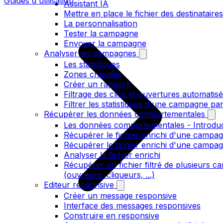
Guides d'utilisation
Assistant IA
Mettre en place le fichier des destinataires
La personnalisation
Tester la campagne
Envoyer la campagne
Analyser les campagnes
Les statistiques
Zones chaudes
Créer un rapport
Filtrage des clics et ouvertures automatis
Filtrer les statistiques d'une campagne pa
Récupérer les données comportementales
Les données comportementales - Introdu
Récupérer le fichier enrichi d'une campag
Récupérer le fichier enrichi d'une campa
Analyser le fichier enrichi
Récupérer un fichier filtré de plusieurs 
(ouvreurs, cliqueurs, ...)
Editeur responsive
Créer un message responsive
Interface des messages responsives
Construire en responsive