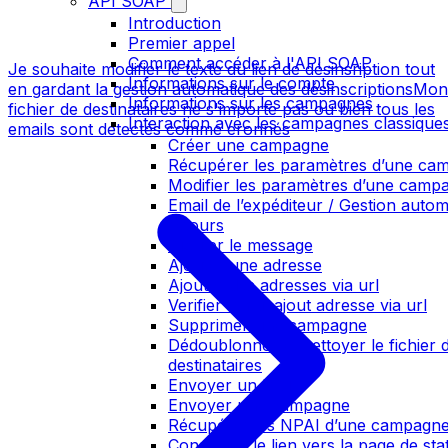
API SOAP
Introduction
Premier appel
Comment accéder à l'API SOAP
Je souhaite modifier le texte du lien de désinsription tout
Informations sur le compte
en gardant la gestion automatique des désinscriptions
Mon
Informations sur les campagnes
fichier de destinataires ne s'importe pas ou bien tous les
Interaction avec les campagnes classique
emails sont détectés comme eronnés
Créer une campagne
Récupérer les paramètres d’une ca
Modifier les paramètres d’une camp
Email de l’expéditeur / Gestion auto
retours
Ajouter le message
Ajouter une adresse
Ajouter des adresses via url
Verifier statut ajout adresse via url
Supprimer une campagne
Dédoublonner et nettoyer le fichier 
destinataires
Envoyer un BAT
Envoyer une campagne
Récupérer les NPAI d’une campagn
Construire le lien vers la page de stat