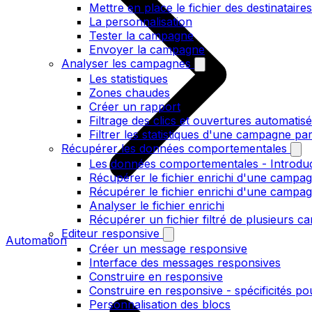
Mettre en place le fichier des destinataires
La personnalisation
Tester la campagne
Envoyer la campagne
Analyser les campagnes
Les statistiques
Zones chaudes
Créer un rapport
Filtrage des clics et ouvertures automatis
Filtrer les statistiques d'une campagne pa
Récupérer les données comportementales
Les données comportementales - Introdu
Récupérer le fichier enrichi d'une campag
Récupérer le fichier enrichi d'une campa
Analyser le fichier enrichi
Récupérer un fichier filtré de plusieurs c
Editeur responsive
Automation
Créer un message responsive
Interface des messages responsives
Construire en responsive
Construire en responsive - spécificités po
Personnalisation des blocs