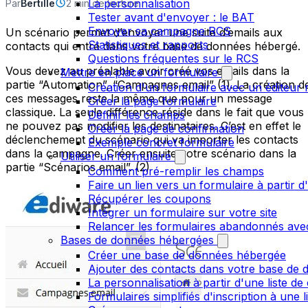
La personnalisation
Par
Bertille
2 min de lecture
Tester avant d'envoyer : le BAT
Envoyer sa campagne RCS
Un scénario permet d’envoyer une suite d’emails aux
Statistiques et rapports
contacts qui entre dans votre base de données hébergé.
Questions fréquentes sur le RCS
Vous devez au préalable avoir créé vos emails dans la
Mettre en place un formulaire
partie “Automation”, “Campagnes email” (1). La création d
Création d'un formulaire avec un éditeur 
ces messages reste la même que pour un message
Créer la page formulaire
classique. La seule différence réside dans le fait que vous
Définir les champs
ne pouvez pas modifier les destinataires. C’est en effet le
Créer la page de confirmation
déclenchement du scénario qui va importer les contacts
Exemple concret formulaire
dans la campagne. Créer ensuite votre scénario dans la
Utiliser un formulaire
partie “Scénarios email”. (2)
Comment pré-remplir les champs
Faire un lien vers un formulaire à partir
Récupérer les coupons
Intégrer un formulaire sur votre site
Relancer les formulaires abandonnés ave
Bases de données hébergées
Créer une base de données hébergée
Ajouter des contacts dans votre base de
La personnalisation à partir d'une liste de
Formulaires simplifiés d'inscription à une 