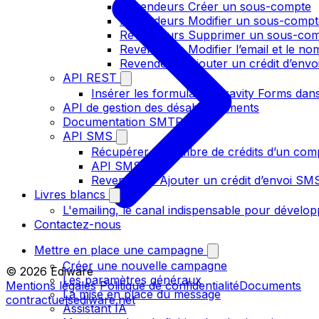
Revendeurs Créer un sous-compte
Revendeurs Modifier un sous-compt
Revendeurs Supprimer un sous-co
Revendeurs Modifier l’email et le n
Revendeurs Ajouter un crédit d’env
API REST
Insérer les formulaires gravity Forms dans
API de gestion des désabonnements
Documentation SMTP
API SMS
Récupérer le nombre de crédits d’un com
API SMS V2
Revendeurs Ajouter un crédit d’envoi S
Livres blancs
L'emailing, le canal indispensable pour dévelop
Contactez-nous
Mettre en place une campagne
Créer une nouvelle campagne
© 2026 Ediware
Les paramètres généraux
Mentions légales
Politique de confidentialité
Documents
La mise en place du message
contractuels
ediware.net
Assistant IA