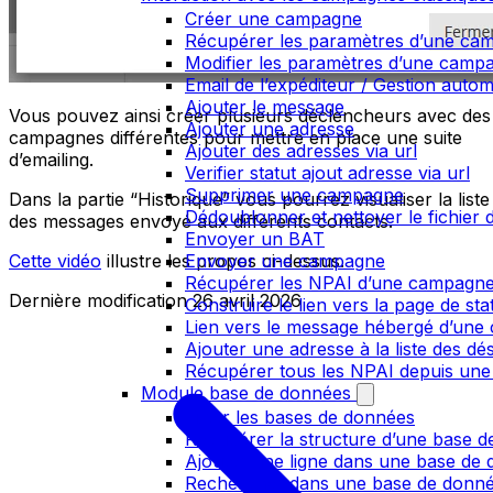
Créer une campagne
Récupérer les paramètres d’une ca
Modifier les paramètres d’une camp
Email de l’expéditeur / Gestion auto
Ajouter le message
Vous pouvez ainsi créer plusieurs déclencheurs avec des
Ajouter une adresse
campagnes différentes pour mettre en place une suite
Ajouter des adresses via url
d’emailing.
Verifier statut ajout adresse via url
Supprimer une campagne
Dans la partie “Historique” vous pourrez visualiser la liste
Dédoublonner et nettoyer le fichier d
des messages envoyé aux différents contacts.
Envoyer un BAT
Cette vidéo
illustre les propos ci-dessus.
Envoyer une campagne
Récupérer les NPAI d’une campagn
Dernière modification
26 avril 2026
Construire le lien vers la page de st
Lien vers le message hébergé d’un
Ajouter une adresse à la liste des dé
Récupérer tous les NPAI depuis une
Module base de données
Lister les bases de données
Récupérer la structure d’une base 
Ajouter une ligne dans une base de
Rechercher dans une base de donn