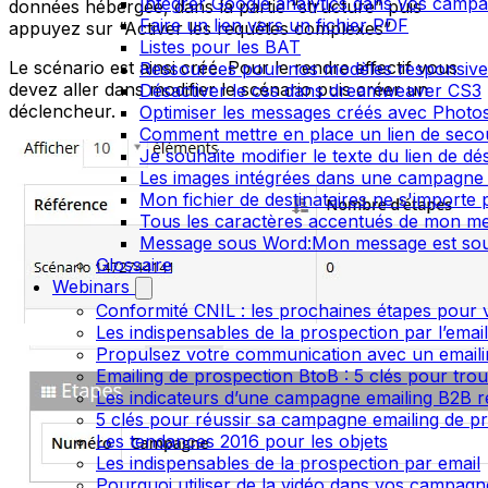
Intégrer Google analytics dans vos camp
données hébergée, dans la partie “structure” puis
Faire un lien vers un fichier PDF
appuyez sur “Activer les requêtes complexes”
Listes pour les BAT
Le scénario est ainsi créé. Pour le rendre effectif vous
Ressources pour nos modèles responsive
devez aller dans modifier le scénario puis créer un
Désactiver le css dans dreamweaver CS3
déclencheur.
Optimiser les messages créés avec Phot
Comment mettre en place un lien de secour
Je souhaite modifier le texte du lien de dé
Les images intégrées dans une campagne 
Mon fichier de destinataires ne s'importe
Tous les caractères accentués de mon me
Message sous Word:Mon message est sou
Glossaire
Webinars
Conformité CNIL : les prochaines étapes pour v
Les indispensables de la prospection par l’emai
Propulsez votre communication avec un emailin
Emailing de prospection BtoB : 5 clés pour trou
Les indicateurs d’une campagne emailing B2B r
5 clés pour réussir sa campagne emailing de p
Les tendances 2016 pour les objets
Les indispensables de la prospection par email
Pourquoi utiliser de la vidéo dans vos campagn