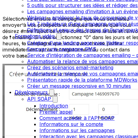
5 outils pour structurer ses idées et rédiger de
Les campagnes emailing d’invitation à un évén
Webinar – améliorer le taux de conversion de v
Sélectionnez ensuite la campagne que vous souhaitez
Les 7 indicateurs d’une campagne emailing réus
envoyer à vos prospects et indiquez la durée que vous
Définitions et enjeux des termes de l’email-mark
désirez entre l’ajout de votre contact dans la liste et l’envo
Formations vidéo
de l emailing. Si vous sélectionnez “0” dans les jours et le
Création d’une landing page avec l’éditeur resp
heures, la campagne que vous avez choisie partira
Envoyer une campagne SMS
immédiatement après l’enregistrement du contact dans
Service d’intégration de campagnes emailing – p
votre base.
Automatiser la relance de vos campagnes emai
Créez des scénarios email-marketing
Automatisez la relance de vos campagnes emai
Présentation rapide de la plateforme MDWorks
Créer un message responsive en 10 minutes
Développeurs
API SOAP
Introduction
Premier appel
Comment accéder à l'API SOAP
Informations sur le compte
Informations sur les campagnes
Interaction avec les campagnes classique