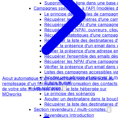
Supprimer une ligne dans une base
Campagnes spécifiques à l'API (modèles d
Le principe des modèles de campag
Récupérer les paramètres d’une ca
Récupérer les NPAI d’une campagn
Récupérer des NPAI, ouvreurs, clique
Récupérer statistiques d’une campa
Récupérer la liste des destinataires
Vérifier la présence d’un email dans v
Vérifier la présence d’une adresse ema
Récupérer l’ensemble des emails dés
Récupérer les NPAI d’une campagn
Vérifier la présence d’un email dans 
Listes des campagnes accessibles via
Ajouter une adresse et envoyer le ma
Ajout automatique d'un contact dans votre liste suite au
Suivre le mail
remplissage d'un formulaire
Synchronisation des contacts
Les scénarios
de votre site Wordpress avec une liste hébergée sur
Le principe des scénarios
MDworks
Ajouter un destinataire dans la bouc
Récupérer la liste des destinataires 
Section revendeurs / multi-comptes
Revendeurs Introduction