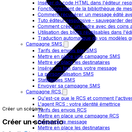
Insérer du code HTML dans l'éditeur res
Fonctionnement de la bibliothèque de me
Comment récupérer un message édité ave
Tuto éditeur responsive - sauvegarder des
Comment créer un cadre avec des coins ar
Utilisation des blocs réutilisables dans l'e
Traduction automatique de vos modèles gr
Campagne SMS
Tarifs des envois par SMS
Mettre en place une campagne SMS
Mettre en place les destinataires
Insérer un lien dans votre message
La personnalisation SMS
Statistiques SMS
Envoyer sa campagne SMS
Campagne RCS
Qu'est-ce que le RCS et comment l'active
L'agent RCS : votre identité émettrice
Créer un scénario
Tarifs des envois RCS
Mettre en place une campagne RCS
Créer un scénario
Concevoir le message
Mettre en place les destinataires