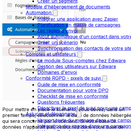
Créer un segment
Module d'hébergement de documents
Automation
Intégrer une application avec Zapier
Planification en masse de campagnes
Les règles d'envoi
Ajout automatique d'un contact dans votre
Créer un scénario
Synchronisation des contacts de votre s
Comptes et utilisateurs
Le module Sous-comptes chez Ediware
Gestion des utilisateurs sur Ediware
Domaines d'envoi
Conformité RGPD - pixels de suivi
Guide de mise en conformité
Documentation pour votre DPO
Checklist de mise en conformité
Questions fréquentes
Désactiver le pixel de suivi pour une cam
Pour mettre en place le scénario, vous devez, dans un
Astuces et dépannage
premier temps, sélectionner la base de données hébergé
Version texte du message dans une camp
qui sera concerné par le scenario. Si votre base de
Intégration des images dans une campag
données n’apparaît pas, retournez dans votre base de