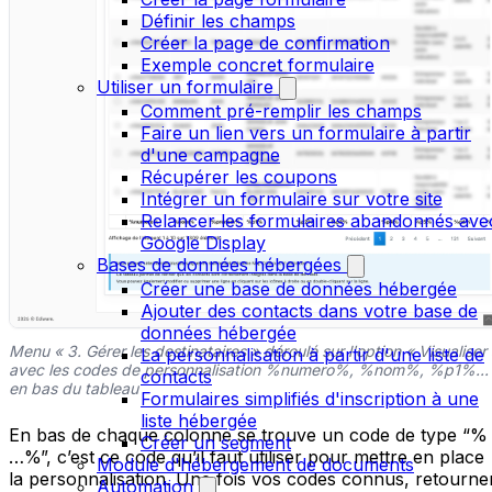
Définir les champs
Créer la page de confirmation
Exemple concret formulaire
Utiliser un formulaire
Comment pré-remplir les champs
Faire un lien vers un formulaire à partir
d'une campagne
Récupérer les coupons
Intégrer un formulaire sur votre site
Relancer les formulaires abandonnés ave
Google Display
Bases de données hébergées
Créer une base de données hébergée
Ajouter des contacts dans votre base de
données hébergée
Menu « 3. Gérer les destinataires » déroulé sur l'option « Visualiser
La personnalisation à partir d'une liste de
avec les codes de personnalisation %numero%, %nom%, %p1%...
contacts
en bas du tableau
Formulaires simplifiés d'inscription à une
liste hébergée
En bas de chaque colonne se trouve un code de type “%
Créer un segment
…%”, c’est ce code qu’il faut utiliser pour mettre en place
Module d'hébergement de documents
la personnalisation. Une fois vos codes connus, retourne
Automation