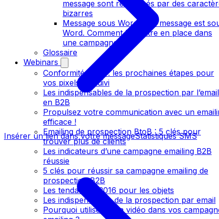
message sont remplacés par des caractèr
bizarres
Message sous Word:Mon message est so
Word. Comment le mettre en place dans
une campagne ?
Glossaire
Webinars
Conformité CNIL : les prochaines étapes pour
vos pixels de suivi
Les indispensables de la prospection par l’email
en B2B
Propulsez votre communication avec un emaili
efficace !
Emailing de prospection BtoB : 5 clés pour
Insérer un lien dans votre message
Statistiques SMS
trouver plus de clients
Les indicateurs d’une campagne emailing B2B
réussie
5 clés pour réussir sa campagne emailing de
prospection B2B
Les tendances 2016 pour les objets
Les indispensables de la prospection par email
Pourquoi utiliser de la vidéo dans vos campagn