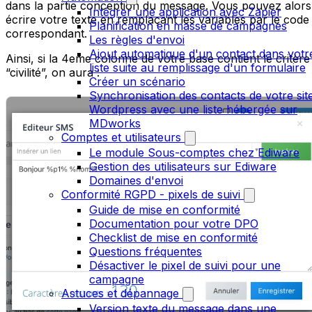
dans la partie conception du message. Vous pouvez alors
Intégrer une application avec Zapier
écrire votre texte en remplaçant les variables par le code
Planification en masse de campagnes
correspondant.
Les règles d'envoi
Ajout automatique d'un contact dans votr
Ainsi, si la 4eme colonne de votre base contient le critère
liste suite au remplissage d'un formulaire
“civilité”, on aura :
Créer un scénario
Synchronisation des contacts de votre sit
Wordpress avec une liste hébergée sur
MDworks
Comptes et utilisateurs
Le module Sous-comptes chez Ediware
Gestion des utilisateurs sur Ediware
Domaines d'envoi
Conformité RGPD - pixels de suivi
Guide de mise en conformité
Documentation pour votre DPO
Checklist de mise en conformité
Questions fréquentes
Désactiver le pixel de suivi pour une
campagne
Astuces et dépannage
Version texte du message dans une