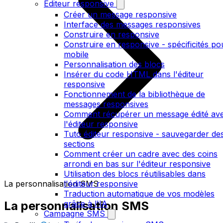
Editeur responsive
Créer un message responsive
Interface des messages responsives
Construire en responsive
Construire en responsive - spécificités po
mobile
Personnalisation des blocs
Insérer du code HTML dans l'éditeur
responsive
Fonctionnement de la bibliothèque de
messages responsives
Comment récupérer un message édité av
l'éditeur responsive
Tuto éditeur responsive - sauvegarder de
sections
Comment créer un cadre avec des coins
arrondi en bas sur l'éditeur responsive
Utilisation des blocs réutilisables dans
La personnalisation SMS
l'éditeur responsive
Traduction automatique de vos modèles
La personnalisation SMS
grâce à l'IA
Campagne SMS