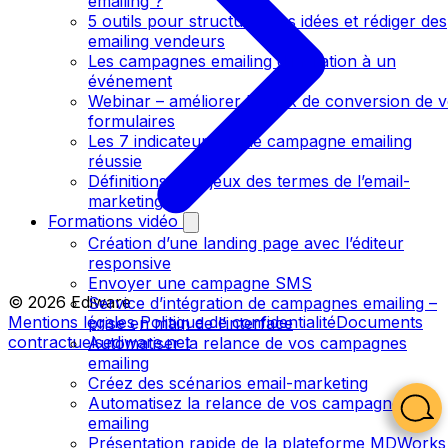
emailing ?
5 outils pour structurer ses idées et rédiger des
emailing vendeurs
Les campagnes emailing d’invitation à un
événement
Webinar – améliorer le taux de conversion de 
formulaires
Les 7 indicateurs d’une campagne emailing
réussie
Définitions et enjeux des termes de l’email-
marketing
Formations vidéo
Création d’une landing page avec l’éditeur
responsive
Envoyer une campagne SMS
© 2026 Ediware
Service d’intégration de campagnes emailing –
Mentions légales
Politique de confidentialité
Documents
prise en main de l’interface
contractuels
ediware.net
Automatiser la relance de vos campagnes
emailing
Créez des scénarios email-marketing
Automatisez la relance de vos campagnes
emailing
Présentation rapide de la plateforme MDWorks