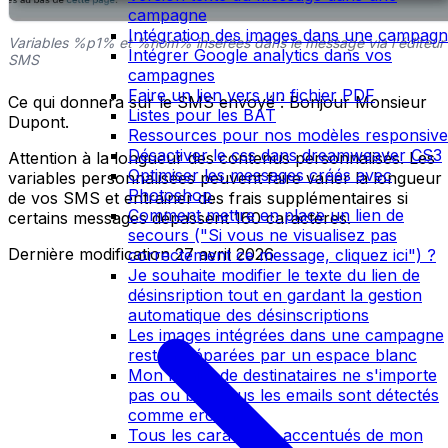
campagne
Intégration des images dans une campag
Variables %p1% et %nom% insérées dans le message via l'éditeur
Intégrer Google analytics dans vos
SMS
campagnes
Faire un lien vers un fichier PDF
Ce qui donnera sur le SMS envoyé : Bonjour Monsieur
Listes pour les BAT
Dupont.
Ressources pour nos modèles responsive
Désactiver le css dans dreamweaver CS3
Attention à la longueur des contenus personnalisés. Les
Optimiser les messages créés avec
variables personnalisées peuvent faire varier la longueur
Photoshop
de vos SMS et entrainer des frais supplémentaires si
Comment mettre en place un lien de
certains messages dépassent 160 caractères.
secours ("Si vous ne visualisez pas
Dernière modification
27 avril 2026
correctement ce message, cliquez ici") ?
Je souhaite modifier le texte du lien de
désinsription tout en gardant la gestion
automatique des désinscriptions
Les images intégrées dans une campagne
restent séparées par un espace blanc
Mon fichier de destinataires ne s'importe
pas ou bien tous les emails sont détectés
comme eronnés
Tous les caractères accentués de mon