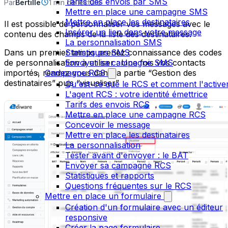
Tarifs des envois par SMS
Par
Bertille
1 min de lecture
Mettre en place une campagne SMS
Mettre en place les destinataires
Il est possible de personnaliser vos messages avec le
Insérer un lien dans votre message
contenu des champs de la liste des destinataires.
La personnalisation SMS
Dans un premier temps prenez connaissance des codes
Statistiques SMS
de personnalisation à utiliser : Une fois vos contacts
Envoyer sa campagne SMS
importés, rendez vous dans la partie “Gestion des
Campagne RCS
destinataires” puis “visualiser”
Qu'est-ce que le RCS et comment l'active
L'agent RCS : votre identité émettrice
Tarifs des envois RCS
Mettre en place une campagne RCS
Concevoir le message
Mettre en place les destinataires
La personnalisation
Tester avant d'envoyer : le BAT
Envoyer sa campagne RCS
Statistiques et rapports
Questions fréquentes sur le RCS
Mettre en place un formulaire
Création d'un formulaire avec un éditeur
responsive
Créer la page formulaire