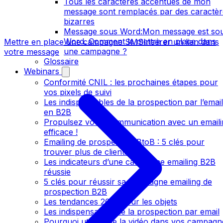
Tous les caractères accentués de mon
message sont remplacés par des caractèr
bizarres
Message sous Word:Mon message est so
Word. Comment le mettre en place dans
Mettre en place une campagne SMS
Insérer un lien dans
une campagne ?
votre message
Glossaire
Webinars
Conformité CNIL : les prochaines étapes pour
vos pixels de suivi
Les indispensables de la prospection par l’email
en B2B
Propulsez votre communication avec un emaili
efficace !
Emailing de prospection BtoB : 5 clés pour
trouver plus de clients
Les indicateurs d’une campagne emailing B2B
réussie
5 clés pour réussir sa campagne emailing de
prospection B2B
Les tendances 2016 pour les objets
Les indispensables de la prospection par email
Pourquoi utiliser de la vidéo dans vos campagn