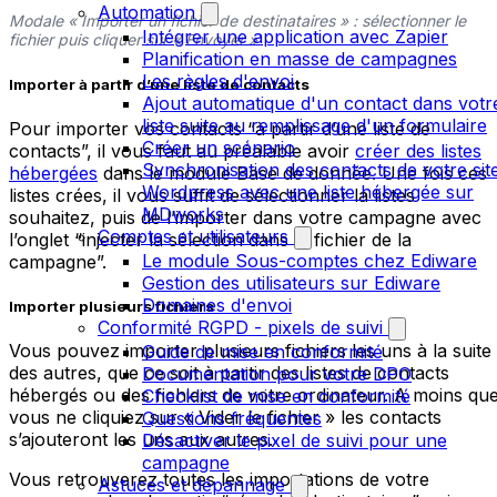
Automation
Modale « Importer un fichier de destinataires » : sélectionner le
Intégrer une application avec Zapier
fichier puis cliquer sur « Envoyer »
Planification en masse de campagnes
Les règles d'envoi
Importer à partir d’une liste de contacts
Ajout automatique d'un contact dans votr
liste suite au remplissage d'un formulaire
Pour importer vos contacts “à partir d’une liste de
Créer un scénario
contacts”, il vous faut au préalable avoir
créer des listes
Synchronisation des contacts de votre sit
hébergées
dans le module Base de donnée. Une fois ces
Wordpress avec une liste hébergée sur
listes crées, il vous suffit de sélectionner la listes
MDworks
souhaitez, puis de l’importer dans votre campagne avec
Comptes et utilisateurs
l’onglet “injecter la sélection dans le fichier de la
Le module Sous-comptes chez Ediware
campagne”.
Gestion des utilisateurs sur Ediware
Domaines d'envoi
Importer plusieurs fichiers
Conformité RGPD - pixels de suivi
Vous pouvez importer plusieurs fichiers les uns à la suite
Guide de mise en conformité
des autres, que ce soit à partir des listes de contacts
Documentation pour votre DPO
hébergés ou des fichiers de votre ordinateur. A moins qu
Checklist de mise en conformité
vous ne cliquiez sur « Vider le fichier » les contacts
Questions fréquentes
s’ajouteront les uns aux autres.
Désactiver le pixel de suivi pour une
campagne
Vous retrouverez toutes les importations de votre
Astuces et dépannage