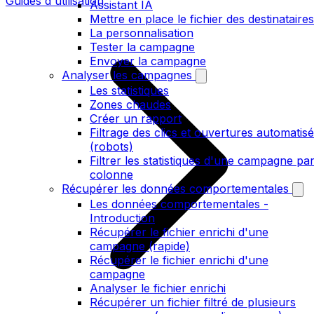
Guides d'utilisation
Assistant IA
Mettre en place le fichier des destinataires
La personnalisation
Tester la campagne
Envoyer la campagne
Analyser les campagnes
Les statistiques
Zones chaudes
Créer un rapport
Filtrage des clics et ouvertures automatis
(robots)
Filtrer les statistiques d'une campagne pa
colonne
Récupérer les données comportementales
Les données comportementales -
Introduction
Récupérer le fichier enrichi d'une
campagne (rapide)
Récupérer le fichier enrichi d'une
campagne
Analyser le fichier enrichi
Récupérer un fichier filtré de plusieurs