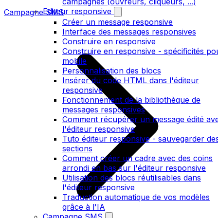
campagnes (ouvreurs, cliqueurs, ...)
Editeur responsive
Campagne SMS
Créer un message responsive
Interface des messages responsives
Construire en responsive
Construire en responsive - spécificités po
mobile
Personnalisation des blocs
Insérer du code HTML dans l'éditeur
responsive
Fonctionnement de la bibliothèque de
messages responsives
Comment récupérer un message édité av
l'éditeur responsive
Tuto éditeur responsive - sauvegarder de
sections
Comment créer un cadre avec des coins
arrondi en bas sur l'éditeur responsive
Utilisation des blocs réutilisables dans
l'éditeur responsive
Traduction automatique de vos modèles
grâce à l'IA
Campagne SMS