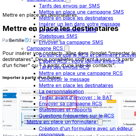
Tarifs des envois par SMS
Mettre en place une campagne SMS
Mettre en place les destinataires
Mettre en place les destinataires
Insérer un lien dans votre message
Mettre en place les destinataires
La personnalisation SMS
Statistiques SMS
Par
Bertille
2 min de lecture
Envoyer sa campagne SMS
Campagne RCS
Pour insérer vos contacts, allez dans l’onglet “importer le
Qu'est-ce que le RCS et comment l'active
destinataires”. Deux possibilités s’offrent à vous : “à partir
L'agent RCS : votre identité émettrice
d’un fichier” ou " à partir d’une liste de contacts".
Tarifs des envois RCS
Mettre en place une campagne RCS
Importer à partir d’un fichier
Concevoir le message
Mettre en place les destinataires
La personnalisation
Tester avant d'envoyer : le BAT
Envoyer sa campagne RCS
Statistiques et rapports
Questions fréquentes sur le RCS
Mettre en place un formulaire
Création d'un formulaire avec un éditeur
responsive
Menu « 2. Importer les destinataires » ouvert : 3 sources possibles