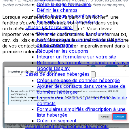
Créer la page formulaire
(votre ordinateur, liste de contacts hébergée, autres campagnes)
Définir les champs
Créer la page de confirmation
Lorsque vous sélectionnez “à partir d’un fichier”, une
Exemple concret formulaire
fenêtre s’ouvre, sélectionnez votre fichier dans votre
Utiliser un formulaire
ordinateur puis cliquez sur “Envoyer”. Vous devez
Comment pré-remplir les champs
importer votre fichier de destinataires dans un format txt,
Faire un lien vers un formulaire à partir
csv, xls, xlsx ou vsf. Notez que les numéros de téléphone
d'une campagne
de vos contacts doivent se trouver impérativement dans l
Récupérer les coupons
première colonne.
Intégrer un formulaire sur votre site
Relancer les formulaires abandonnés ave
Google Display
Bases de données hébergées
Créer une base de données hébergée
Ajouter des contacts dans votre base de
données hébergée
La personnalisation à partir d'une liste de
contacts
Formulaires simplifiés d'inscription à une
liste hébergée
Créer un segment
Module d'hébergement de documents