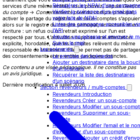
Récupérer les NPAI d’une campagn
services d’une même entité), vous pouvez, depuis
Gestio
Vérifier la présence d’un email dans
du compte
→
Consentements pixel
du compte principal,
votre liste de NPAI
activer le partage du registre. Les sous-comptes s’appuie
Listes des campagnes accessibles vi
alors sur le registre du compte principal, en lecture et en
l’API
écriture : un refus ou un retrait exprimé sur l’un est
Ajouter une adresse et envoyer le ma
respecté par tous. L’activation suppose une attestation
Suivre le mail
explicite, horodatée, que les comptes relèvent du même
Les scénarios
responsable de traitement. Elle ne permet pas de partage
Le principe des scénarios
des consentements entre entités juridiques distinctes.
Ajouter un destinataire dans la bouc
Ce contenu a une visée pédagogique. Il ne constitue pas
d’un scénario
un avis juridique.
Récupérer la liste des destinataires
d’un scénario
Dernière modification
4 juillet 2026
Section revendeurs / multi-comptes
Revendeurs Introduction
Revendeurs Créer un sous-compte
Revendeurs Modifier un sous-compt
Revendeurs Supprimer un sous-
compte
Revendeurs Modifier l’email et le no
d’expéditeur d’un sous-compte
Revendeurs Ajouter un crédit d’envo