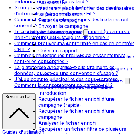
redonner son accord plus tard ?
Assistant IA
Si un prospect ne répond pas à mon courriel
Mettre en place le fichier des destinataires
d’information §7, que se passe-t-il ?
La personnalisation
Comment savoir combien de mes destinataires ont
Tester la campagne
consenti ?
Envoyer la campagne
Le module de relance par engagement (ouvreurs /
Analyser les campagnes
non-ouvreurs) est-il toujours disponible ?
Les statistiques
Comment prouver ma conformité en cas de contrôl
Zones chaudes
CNIL ?
Créer un rapport
Combien de temps les preuves de consentement
Filtrage des clics et ouvertures automatis
sont-elles conservées ?
(robots)
La plateforme anonymise-t-elle vraiment les
Filtrer les statistiques d'une campagne pa
données, ou est-ce une convention d’usage ?
colonne
J’ai un compte principal et des sous-comptes.
Récupérer les données comportementales
Comment le consentement se partage-t-il ?
Les données comportementales -
Introduction
Revenir en haut
Récupérer le fichier enrichi d'une
campagne (rapide)
Récupérer le fichier enrichi d'une
campagne
Analyser le fichier enrichi
Récupérer un fichier filtré de plusieurs
Guides d'utilisation