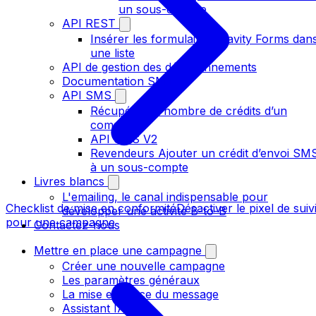
un sous-compte
API REST
Insérer les formulaires gravity Forms dan
une liste
API de gestion des désabonnements
Documentation SMTP
API SMS
Récupérer le nombre de crédits d’un
compte
API SMS V2
Revendeurs Ajouter un crédit d’envoi SM
à un sous-compte
Livres blancs
L'emailing, le canal indispensable pour
Checklist de mise en conformité
Désactiver le pixel de suiv
développer une activité B-to-B
pour une campagne
Contactez-nous
Mettre en place une campagne
Créer une nouvelle campagne
Les paramètres généraux
La mise en place du message
Assistant IA