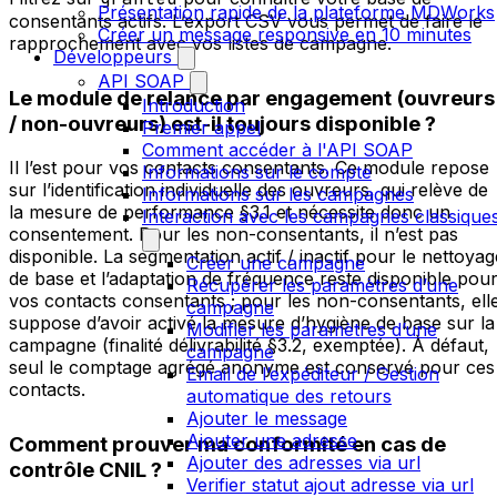
Présentation rapide de la plateforme MDWorks
consentants actifs. L’export CSV vous permet de faire le
Créer un message responsive en 10 minutes
rapprochement avec vos listes de campagne.
Développeurs
API SOAP
Le module de relance par engagement (ouvreurs
Introduction
/ non-ouvreurs) est-il toujours disponible ?
Premier appel
Comment accéder à l'API SOAP
Il l’est pour vos contacts consentants. Ce module repose
Informations sur le compte
sur l’identification individuelle des ouvreurs, qui relève de
Informations sur les campagnes
la mesure de performance §3.1 et nécessite donc un
Interaction avec les campagnes classique
consentement. Pour les non-consentants, il n’est pas
disponible. La segmentation actif / inactif pour le nettoyag
Créer une campagne
de base et l’adaptation de fréquence reste disponible pou
Récupérer les paramètres d’une
vos contacts consentants ; pour les non-consentants, ell
campagne
suppose d’avoir activé la mesure d’hygiène de base sur la
Modifier les paramètres d’une
campagne (finalité délivrabilité §3.2, exemptée). À défaut,
campagne
seul le comptage agrégé anonyme est conservé pour ces
Email de l’expéditeur / Gestion
contacts.
automatique des retours
Ajouter le message
Ajouter une adresse
Comment prouver ma conformité en cas de
Ajouter des adresses via url
contrôle CNIL ?
Verifier statut ajout adresse via url