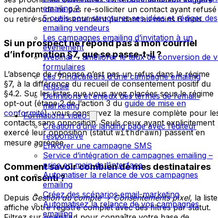
emailing ?
cependant de ne pas re-solliciter un contact ayant refusé
5 outils pour structurer ses idées et rédiger des
ou retiré son consentement pendant au moins 6 mois.
emailing vendeurs
Les campagnes emailing d’invitation à un
Si un prospect ne répond pas à mon courriel
événement
d’information §7, que se passe-t-il ?
Webinar – améliorer le taux de conversion de 
formulaires
L’absence de réponse n’est pas un refus dans le régime
Les 7 indicateurs d’une campagne emailing
§7, à la différence du recueil de consentement positif du
réussie
§4.2. Sur les listes que vous avez placées sous le régime
Définitions et enjeux des termes de l’email-
opt-out (étape 2 de l’action 3 du
guide de mise en
marketing
conformité
), vous conservez la mesure complète pour le
Formations vidéo
contacts sans opposition. Seuls ceux ayant explicitement
Création d’une landing page avec l’éditeur
exercé leur opposition (statut
withdrawn
) passent en
responsive
mesure agrégée.
Envoyer une campagne SMS
Service d’intégration de campagnes emailing –
prise en main de l’interface
Comment savoir combien de mes destinataires
Automatiser la relance de vos campagnes
ont consenti ?
emailing
Créez des scénarios email-marketing
Depuis
Gestion du compte
→
Consentements pixel
, la liste
Automatisez la relance de vos campagnes
affiche votre registre complet avec des filtres par statut.
emailing
Filtrez sur
granted
pour connaître votre base de