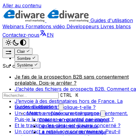
Aller au contenu
Guides d'utilisation
Webinars
Formations vidéo
Développeurs
Livres blancs
Contactez-nous
EN
Clair
Sombre
Système
Sur cette page
Je fais de la prospection B2B sans consentement
préalable. Dois-je arrêter ?
J’achète des fichiers de prospects B2B. Comment ça
se passe ?
CTRL K
J’envoie à des destinataires hors de France. La
Guides d'utilisation
recommandation s’applique-t-elle ?
Un contact a refusé ou retiré son consentement.
Mettre en place une campagne
Puis-je le repasser en granted par import ?
Créer une nouvelle campagne
Et le tracking des clics, est-il aussi concerné ?
Les paramètres généraux
Un contact a retiré son consentement. Peut-il
La mise en place du message