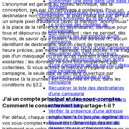
Supprimer une ligne dans une base 
L’anonymat est garanti au niveau technique, dès la
données
conception, pas par un nettoyage a posteriori. Pour un
Campagnes spécifiques à l'API (modèles 
destinataire non-consentant, le pixel inséré est par défaut
campagnes envoyées au fil de l'eau)
un simple pixel d’audience (avec la mention “anonymous”
Le principe des modèles de
à la place de la référence du destinataire), identique pour
campagnes
tous et dépourvu de tout identifiant : rien ne permet, dès
Récupérer les paramètres d’une
l’envoi, de savoir qui a ouvert. Aucune adresse IP, aucun
campagne
identifiant de destinataire, aucun client de messagerie ni
Récupérer les NPAI d’une campagn
heure précise, pas même l’adresse, n’est stocké. Il ne s’ag
Récupérer des NPAI, ouvreurs,
pas d’un masquage ou d’un accès restreint à des données
cliqueurs, désinscrits ou non actifs
existantes : les données ne sont tout simplement pas
d’une campagne gérée via l’API depu
collectées. Si vous activez la mesure d’hygiène sur une
une certaine date
campagne, la seule date de dernière ouverture par
Récupérer statistiques d’une
adresse (à la journée) est conservée en plus, dans les
campagne
conditions du §3.2.
Récupérer la liste des destinataires
d’une campagne
J’ai un compte principal et des sous-comptes.
Vérifier la présence d’un email dans
votre blackliste
Comment le consentement se partage-t-il ?
Vérifier la présence d’une adresse
email dans le fichier des destinataires
Par défaut, chaque compte tient son propre registre. Si
Récupérer l’ensemble des emails
vos sous-comptes relèvent du même responsable de
désinscrits sur votre compte
traitement que votre compte principal (mêmes marques o