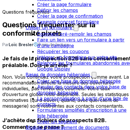
Créer la page formulaire
Définir les champs
Questions fréquentes
Créer la page de confirmation
Exemple concret formulaire
Questions fréquentes sur la
Utiliser un formulaire
conformité pixels
Comment pré-remplir les champs
Faire un lien vers un formulaire à partir
Par
Loïc Bresler
6 min de lecture
d'une campagne
Récupérer les coupons
Intégrer un formulaire sur votre site
Je fais de la prospection B2B sans consentemen
Relancer les formulaires abandonnés ave
préalable. Dois-je arrêter ?
Google Display
Bases de données hébergées
Non. Vous continuez votre prospection comme avant. La
Créer une base de données hébergée
recommandation affecte la mesure des ouvertures
Ajouter des contacts dans votre base de
individuelles, pas l’envoi des courriels. Votre taux
données hébergée
d’ouverture global reste disponible. Seules les statistiques
La personnalisation à partir d'une liste de
nominatives (qui a ouvert, quand, avec quel client de
contacts
messagerie) sont restreintes aux contacts consentants.
Formulaires simplifiés d'inscription à une
liste hébergée
J’achète des fichiers de prospects B2B.
Créer un segment
Comment ça se passe ?
Module d'hébergement de documents