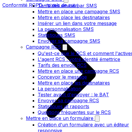
Conformité RGPD - pixels de suivi
Tarifs des envois par SMS
Mettre en place une campagne SMS
Mettre en place les destinataires
Insérer un lien dans votre message
La personnalisation SMS
Statistiques SMS
Envoyer sa campagne SMS
Campagne RCS
Qu'est-ce que le RCS et comment l'active
L'agent RCS : votre identité émettrice
Tarifs des envois RCS
Mettre en place une campagne RCS
Concevoir le message
Mettre en place les destinataires
La personnalisation
Tester avant d'envoyer : le BAT
Envoyer sa campagne RCS
Statistiques et rapports
Questions fréquentes sur le RCS
Mettre en place un formulaire
Création d'un formulaire avec un éditeur
responsive