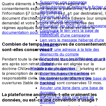
Supprimer une campagne
Quatre éléments à mobiliser : votre registre de
Dédoublonner et nettoyer le fichier 
consentements exporté depuis la plateforme, la preuve d
destinataires
l’information §7 (champ
informed_at
par destinataire), 
Envoyer un BAT
document d’architecture de référence Ediware (sur simpl
Envoyer une campagne
demande) et votre propre analyse documentée des
Récupérer les NPAI d’une campagn
régimes appliqués liste par liste. Le détail est dans la
Construire le lien vers la page de
documentation pour votre DPO
.
statistiques d’une campagne
Lien vers le message hébergé d’une
Combien de temps les preuves de consentement
campagne
sont-elles conservées ?
Ajouter une adresse à la liste des
désinscrits du compte
Récupérer tous les NPAI depuis une
Pendant toute la durée d’activité du consentement, plus 3
période
ans après son retrait. Cette durée est alignée sur la
Module base de données
doctrine CNIL en matière de prospection marketing et sur
la prescription de droit commun pour les actions en
Lister les bases de données
responsabilité civile. Les données identifiantes des
Récupérer la structure d’une base d
ouvertures (table de tracking) sont conservées 13 mois.
données
Ajouter une ligne dans une base de
données
La plateforme anonymise-t-elle vraiment les
Rechercher dans une base de
données, ou est-ce une convention d’usage ?
données