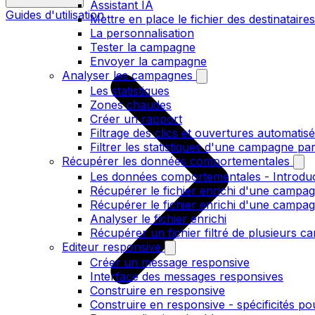
Assistant IA
Guides d'utilisation
Mettre en place le fichier des destinataires
La personnalisation
Tester la campagne
Envoyer la campagne
Analyser les campagnes
Les statistiques
Zones chaudes
Créer un rapport
Filtrage des clics et ouvertures automatis
Filtrer les statistiques d'une campagne pa
Récupérer les données comportementales
Les données comportementales - Introdu
Récupérer le fichier enrichi d'une campag
Récupérer le fichier enrichi d'une campa
Analyser le fichier enrichi
Récupérer un fichier filtré de plusieurs c
Editeur responsive
Créer un message responsive
Interface des messages responsives
Construire en responsive
Construire en responsive - spécificités po