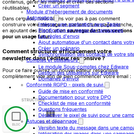
contenus, gérer les marges et créer des sections
Créer un segment
réutilisables.
Module d'hébergement de documents
Automation
Dans ce guide, nous allons voir pas à pas comment
Intégrer une application avec Zapier
construire votre message en partant d’une page blanche,
Planification en masse de campagnes
en ajoutant des blocs, et en
sauvegardant vos sections
Les règles d'envoi
pour un usage futur.
Ajout automatique d'un contact dans votre
Créer un scénario
Comment structurer efficacement votre
Synchronisation des contacts de votre s
newsletter dans l’éditeur responsive ?
Comptes et utilisateurs
Le module Sous-comptes chez Ediware
Pour ce faire ouvrez un nouvel éditeur responsive
Gestion des utilisateurs sur Ediware
complètement vide afin de bien commencer votre email :
Domaines d'envoi
Conformité RGPD - pixels de suivi
Guide de mise en conformité
Documentation pour votre DPO
Checklist de mise en conformité
Questions fréquentes
Désactiver le pixel de suivi pour une cam
Astuces et dépannage
Version texte du message dans une camp
Intégration des images dans une campag