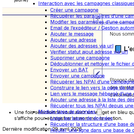
Interaction avec les campagnes classique
Créer une campagne
Récupérer les paramètres d’une ca
Modifier les paramètres d’une camp
Email de l’expéditeur / Gestion auto
Ajouter le message
Ajouter une adresse
Ajouter des adresses via url
Verifier statut ajout adresse via url
Supprimer une campagne
Dédoublonner et nettoyer le fichier d
Envoyer un BAT
Envoyer une campagne
Récupérer les NPAI d’une campagn
Construire le lien vers la page de st
Lien vers le message hébergé d’un
Ajouter une adresse à la liste des dé
Récupérer tous les NPAI depuis une
Module base de données
Une fois sélectionné vous avez un widget en bleu qu
Lister les bases de données
s’affiche pour enregistrer et nommer la section.
Récupérer la structure d’une base 
Dernière modification
29 avril 2026
Ajouter une ligne dans une base de