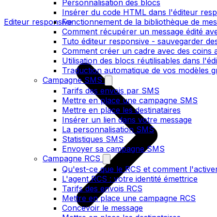
Personnalisation des blocs
Insérer du code HTML dans l'éditeur res
Editeur responsive
Fonctionnement de la bibliothèque de me
Comment récupérer un message édité ave
Tuto éditeur responsive - sauvegarder des
Comment créer un cadre avec des coins ar
Utilisation des blocs réutilisables dans l'e
Traduction automatique de vos modèles gr
Campagne SMS
Tarifs des envois par SMS
Mettre en place une campagne SMS
Mettre en place les destinataires
Insérer un lien dans votre message
La personnalisation SMS
Statistiques SMS
Envoyer sa campagne SMS
Campagne RCS
Qu'est-ce que le RCS et comment l'active
L'agent RCS : votre identité émettrice
Tarifs des envois RCS
Mettre en place une campagne RCS
Concevoir le message