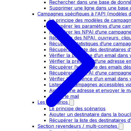
Rechercher dans une base de donn
Supprimer une ligne dans une base
Campagnes spécifiques à l'API (modèles d
Le principe des modèles de campag
Récupérer les paramètres d’une ca
Récupérer les NPAI d’une campagn
Récupérer des NPAI, ouvreurs, clique
Récupérer statistiques d’une campa
Récupérer la liste des destinataires
Vérifier la présence d’un email dans v
Vérifier la présence d’une adresse ema
Récupérer l’ensemble des emails dés
Récupérer les NPAI d’une campagn
Vérifier la présence d’un email dans 
Listes des campagnes accessibles via
Ajouter une adresse et envoyer le ma
Suivre le mail
Les scénarios
Le principe des scénarios
Ajouter un destinataire dans la bouc
Récupérer la liste des destinataires 
Section revendeurs / multi-comptes