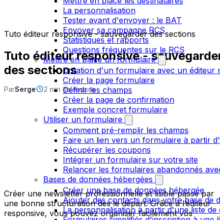
Mettre en place les destinataires
La personnalisation
Tester avant d'envoyer : le BAT
Envoyer sa campagne RCS
Tuto éditeur responsive - sauvegarder des sections
Statistiques et rapports
Questions fréquentes sur le RCS
Tuto éditeur responsive - sauvegarde
Mettre en place un formulaire
des sections
Création d'un formulaire avec un éditeur 
Créer la page formulaire
Par
Serge
2 min de lecture
Définir les champs
Créer la page de confirmation
Exemple concret formulaire
Utiliser un formulaire
Comment pré-remplir les champs
Faire un lien vers un formulaire à partir
Récupérer les coupons
Intégrer un formulaire sur votre site
Relancer les formulaires abandonnés ave
Bases de données hébergées
Créer une base de données hébergée
Créer une newsletter professionnelle et lisible passe par
Ajouter des contacts dans votre base de
une bonne structuration dès le départ. Grâce à l’éditeur
La personnalisation à partir d'une liste de
responsive, vous pouvez organiser facilement vos
Formulaires simplifiés d'inscription à une 