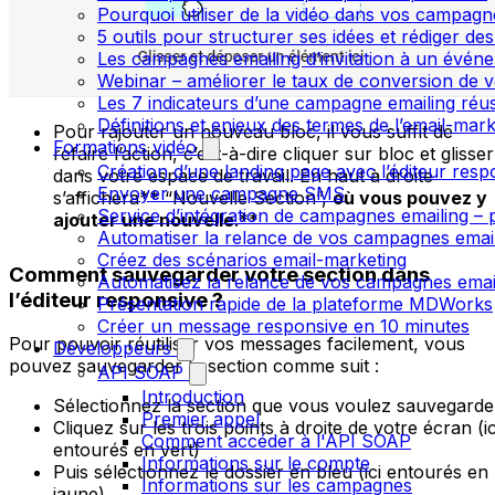
Pourquoi utiliser de la vidéo dans vos campagn
5 outils pour structurer ses idées et rédiger de
Les campagnes emailing d’invitation à un évén
Webinar – améliorer le taux de conversion de v
Les 7 indicateurs d’une campagne emailing réus
Définitions et enjeux des termes de l’email-mark
Pour rajouter un nouveau bloc, il vous suffit de
Formations vidéo
refaire l’action, c’est-à-dire cliquer sur bloc et glisser
Création d’une landing page avec l’éditeur resp
dans votre espace de travail. En haut à droite
Envoyer une campagne SMS
s’affichera** “Nouvelle Section”,
où vous pouvez y
Service d’intégration de campagnes emailing – p
ajouter une nouvelle
.**
Automatiser la relance de vos campagnes emai
Créez des scénarios email-marketing
Comment sauvegarder votre section dans
Automatisez la relance de vos campagnes emai
l’éditeur responsive ?
Présentation rapide de la plateforme MDWorks
Créer un message responsive en 10 minutes
Pour pouvoir réutiliser vos messages facilement, vous
Développeurs
pouvez sauvegarder la section comme suit :
API SOAP
Introduction
Sélectionnez la section que vous voulez sauvegarde
Premier appel
Cliquez sur les trois points à droite de votre écran (ic
Comment accéder à l'API SOAP
entourés en vert)
Informations sur le compte
Puis sélectionnez le dossier en bleu (ici entourés en
Informations sur les campagnes
jaune)