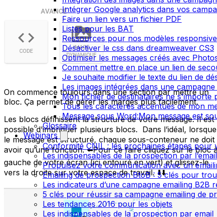
Intégrer Google analytics dans vos camp
Faire un lien vers un fichier PDF
Listes pour les BAT
Ressources pour nos modèles responsive
Désactiver le css dans dreamweaver CS3
Optimiser les messages créés avec Phot
Comment mettre en place un lien de secour
Je souhaite modifier le texte du lien de dé
Les images intégrées dans une campagne 
On commence toujours dans une section par mettre un
Mon fichier de destinataires ne s'importe
bloc. Ça permet de gérer les marges plus facilement.
Tous les caractères accentués de mon me
Message sous Word:Mon message est sou
Les blocs définissent la structure de votre message. Il est
Glossaire
possible d’imbriquer plusieurs blocs. Dans l’idéal, lorsque
Webinars
le message est structuré, chaque sous-conteneur ne doit
Conformité CNIL : les prochaines étapes pour v
avoir qu’une fonction. ⬅️Pour ce faire cliquez sur le bloc 
Les indispensables de la prospection par l’emai
gauche de votre écran (ici entouré en vert) et glissez-le
Propulsez votre communication avec un emailin
vers la droite sur votre espace de travail. ⬇️⬇️
Emailing de prospection BtoB : 5 clés pour trou
Les indicateurs d’une campagne emailing B2B r
5 clés pour réussir sa campagne emailing de p
Les tendances 2016 pour les objets
Les indispensables de la prospection par email