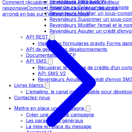
Revendeurs Introduction
Comment récupérer un message édité avec l'éditeur
Revendeurs Créer un sous-compte
responsive
Comment créer un cadre avec des coins
Revendeurs Modifier un sous-compt
arrondi en bas sur l'éditeur responsive
Revendeurs Supprimer un sous-co
Revendeurs Modifier l’email et le n
Revendeurs Ajouter un crédit d’env
API REST
Insérer les formulaires gravity Forms dans
API de gestion des désabonnements
Documentation SMTP
API SMS
Récupérer le nombre de crédits d’un com
API SMS V2
Revendeurs Ajouter un crédit d’envoi S
Livres blancs
L'emailing, le canal indispensable pour dévelop
Contactez-nous
Mettre en place une campagne
Créer une nouvelle campagne
Les paramètres généraux
La mise en place du message