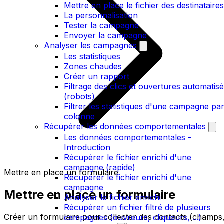
Mettre en place le fichier des destinataires
La personnalisation
Tester la campagne
Envoyer la campagne
Analyser les campagnes
Les statistiques
Zones chaudes
Créer un rapport
Filtrage des clics et ouvertures automatis
(robots)
Filtrer les statistiques d'une campagne pa
colonne
Récupérer les données comportementales
Les données comportementales -
Introduction
Récupérer le fichier enrichi d'une
campagne (rapide)
Mettre en place un formulaire
Récupérer le fichier enrichi d'une
campagne
Mettre en place un formulaire
Analyser le fichier enrichi
Récupérer un fichier filtré de plusieurs
Créer un formulaire pour collecter des contacts (champs
campagnes (ouvreurs, cliqueurs, ...)