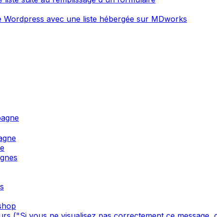
ite Wordpress avec une liste hébergée sur MDworks
pagne
agne
ne
agnes
s
oshop
s ("Si vous ne visualisez pas correctement ce message, cl