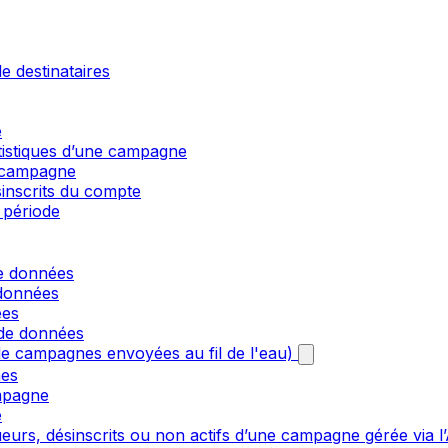
e destinataires
e
atistiques d’une campagne
e campagne
sinscrits du compte
 période
de données
 données
ées
 de données
e campagnes envoyées au fil de l'eau)
nes
mpagne
e
urs, désinscrits ou non actifs d’une campagne gérée via l’