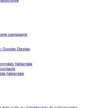
responsive
 d'une campagne
c Google Display
 données hébergée
 contacts
liste hébergée
 liste suite au remplissage d'un formulaire