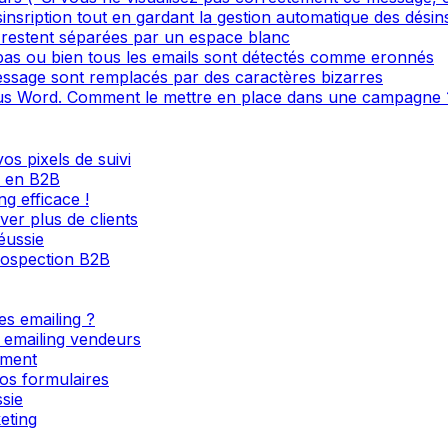
sinsription tout en gardant la gestion automatique des désin
restent séparées par un espace blanc
 pas ou bien tous les emails sont détectés comme eronnés
ssage sont remplacés par des caractères bizarres
s Word. Comment le mettre en place dans une campagne 
os pixels de suivi
l en B2B
g efficace !
ver plus de clients
éussie
rospection B2B
es emailing ?
s emailing vendeurs
ement
os formulaires
sie
eting