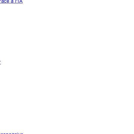
âce à l'IA
r