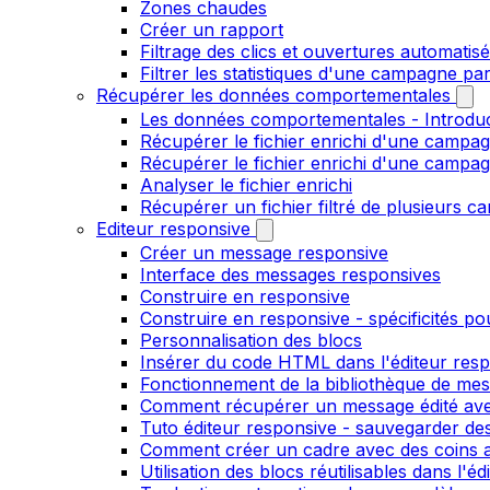
Zones chaudes
Créer un rapport
Filtrage des clics et ouvertures automatis
Filtrer les statistiques d'une campagne pa
Récupérer les données comportementales
Les données comportementales - Introdu
Récupérer le fichier enrichi d'une campag
Récupérer le fichier enrichi d'une campa
Analyser le fichier enrichi
Récupérer un fichier filtré de plusieurs c
Editeur responsive
Créer un message responsive
Interface des messages responsives
Construire en responsive
Construire en responsive - spécificités po
Personnalisation des blocs
Insérer du code HTML dans l'éditeur res
Fonctionnement de la bibliothèque de me
Comment récupérer un message édité ave
Tuto éditeur responsive - sauvegarder des
Comment créer un cadre avec des coins ar
Utilisation des blocs réutilisables dans l'e