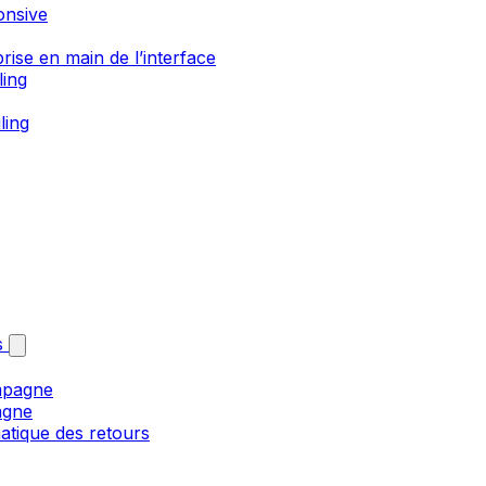
onsive
rise en main de l’interface
ling
ling
s
mpagne
agne
matique des retours