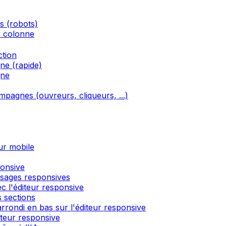
és (robots)
r colonne
ction
ne (rapide)
gne
ampagnes (ouvreurs, cliqueurs, ...)
ur mobile
ponsive
ssages responsives
c l'éditeur responsive
 sections
rondi en bas sur l'éditeur responsive
́diteur responsive