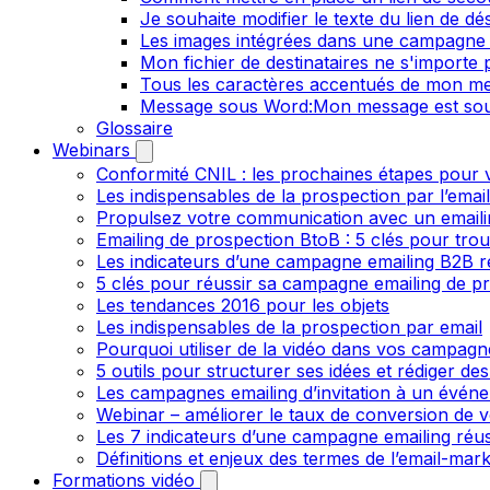
Je souhaite modifier le texte du lien de dé
Les images intégrées dans une campagne 
Mon fichier de destinataires ne s'importe
Tous les caractères accentués de mon me
Message sous Word:Mon message est sou
Glossaire
Webinars
Conformité CNIL : les prochaines étapes pour v
Les indispensables de la prospection par l’emai
Propulsez votre communication avec un emailin
Emailing de prospection BtoB : 5 clés pour trou
Les indicateurs d’une campagne emailing B2B r
5 clés pour réussir sa campagne emailing de p
Les tendances 2016 pour les objets
Les indispensables de la prospection par email
Pourquoi utiliser de la vidéo dans vos campagn
5 outils pour structurer ses idées et rédiger de
Les campagnes emailing d’invitation à un évén
Webinar – améliorer le taux de conversion de v
Les 7 indicateurs d’une campagne emailing réus
Définitions et enjeux des termes de l’email-mark
Formations vidéo