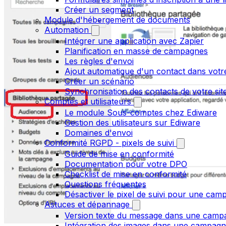
Créer un segment
Module d'hébergement de documents
Automation
Intégrer une application avec Zapier
Planification en masse de campagnes
Les règles d'envoi
Ajout automatique d'un contact dans votre
Créer un scénario
Synchronisation des contacts de votre s
Comptes et utilisateurs
Le module Sous-comptes chez Ediware
Gestion des utilisateurs sur Ediware
Domaines d'envoi
Conformité RGPD - pixels de suivi
Guide de mise en conformité
Documentation pour votre DPO
Checklist de mise en conformité
Questions fréquentes
Désactiver le pixel de suivi pour une cam
Astuces et dépannage
Version texte du message dans une camp
Intégration des images dans une campag