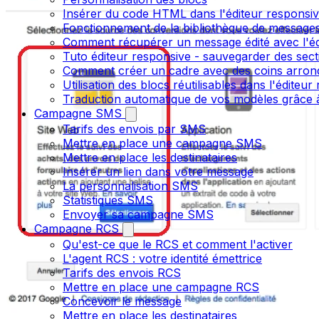
Insérer du code HTML dans l'éditeur responsi
Fonctionnement de la bibliothèque de message
Comment récupérer un message édité avec l'é
Tuto éditeur responsive - sauvegarder des sect
Comment créer un cadre avec des coins arrondi
Utilisation des blocs réutilisables dans l'éditeu
Traduction automatique de vos modèles grâce à
Campagne SMS
Tarifs des envois par SMS
Mettre en place une campagne SMS
Mettre en place les destinataires
Insérer un lien dans votre message
La personnalisation SMS
Statistiques SMS
Envoyer sa campagne SMS
Campagne RCS
Qu'est-ce que le RCS et comment l'activer
L'agent RCS : votre identité émettrice
Tarifs des envois RCS
Mettre en place une campagne RCS
Concevoir le message
Mettre en place les destinataires