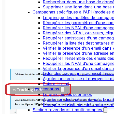
Rechercher dans une base de donn
Supprimer une ligne dans une base
Campagnes spécifiques à l'API (modèles d
Le principe des modèles de campag
Récupérer les paramètres d’une ca
Récupérer les NPAI d’une campagn
Récupérer des NPAI, ouvreurs, clique
Récupérer statistiques d’une campa
Récupérer la liste des destinataires
Vérifier la présence d’un email dans v
Vérifier la présence d’une adresse ema
Récupérer l’ensemble des emails dés
Récupérer les NPAI d’une campagn
Vérifier la présence d’un email dans 
Listes des campagnes accessibles via
Ajouter une adresse et envoyer le ma
Suivre le mail
Les scénarios
Le principe des scénarios
Ajouter un destinataire dans la bouc
Récupérer la liste des destinataires 
Section revendeurs / multi-comptes