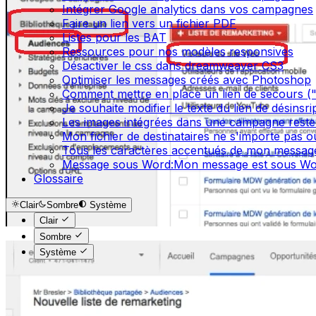
Intégrer Google analytics dans vos campagnes
Faire un lien vers un fichier PDF
Listes pour les BAT
Ressources pour nos modèles responsives
Désactiver le css dans dreamweaver CS3
Optimiser les messages créés avec Photoshop
Comment mettre en place un lien de secours ("S
Je souhaite modifier le texte du lien de désinsr
Les images intégrées dans une campagne reste
Mon fichier de destinataires ne s'importe pas 
Tous les caractères accentués de mon message
Message sous Word:Mon message est sous Wor
Glossaire
Clair
Sombre
Système
Clair
Sombre
Système