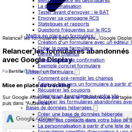
Mettre en place les destinataires
La personnalisation
Tester avant d'envoyer : le BAT
Envoyer sa campagne RCS
Statistiques et rapports
Questions fréquentes sur le RCS
Mettre en place un formulaire
Relancer les formulaires abandonnés avec Google Displa
Création d'un formulaire avec un éditeur 
Créer la page formulaire
Relancer les formulaires abandonnés
Définir les champs
avec Google Display
Créer la page de confirmation
Exemple concret formulaire
Par
Bertille
3 min de lecture
Utiliser un formulaire
Comment pré-remplir les champs
Faire un lien vers un formulaire à partir
Mise en place du tracking
Récupérer les coupons
Intégrer un formulaire sur votre site
Sur Google Adwords, aller dans la “Bibliothèque partagée
Relancer les formulaires abandonnés ave
puis dans “Audiences”.
Bases de données hébergées
Créer une base de données hébergée
Ajouter des contacts dans votre base de
La personnalisation à partir d'une liste de
Formulaires simplifiés d'inscription à une 