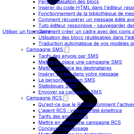
Personnalisation des blocs
Insérer du code HTML dans l'éditeur res
Fonctionnement de la bibliothèque de me
Comment récupérer un message édité ave
Tuto éditeur responsive - sauvegarder des
Utiliser un formulaire
Comment créer un cadre avec des coins ar
Utilisation des blocs réutilisables dans l'e
Traduction automatique de vos modèles gr
Campagne SMS
Tarifs des envois par SMS
Mettre en place une campagne SMS
Mettre en place les destinataires
Insérer un lien dans votre message
La personnalisation SMS
Statistiques SMS
Envoyer sa campagne SMS
Campagne RCS
Qu'est-ce que le RCS et comment l'active
L'agent RCS : votre identité émettrice
Tarifs des envois RCS
Mettre en place une campagne RCS
Concevoir le message