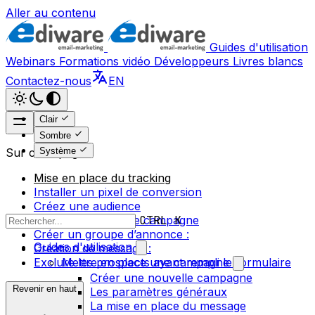
Aller au contenu
Guides d'utilisation
Webinars
Formations vidéo
Développeurs
Livres blancs
Contactez-nous
EN
Clair
Sombre
Système
Sur cette page
Mise en place du tracking
Installer un pixel de conversion
Créez une audience
Mise en place d’une campagne
CTRL K
Créer un groupe d’annonce :
Guides d'utilisation
Création de message :
Exclure les prospects ayant rempli le formulaire
Mettre en place une campagne
Créer une nouvelle campagne
Revenir en haut
Les paramètres généraux
La mise en place du message