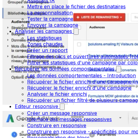
Assistant IA
Mettre en place le fichier des destinataires
La personnalisation
Tester la campagne
Envoyer la campagne
Analyser les campagnes
Les statistiques
Zones chaudes
Créer un rapport
Filtrage des clics et ouvertures automatisés (ro
Filtrer les statistiques d'une campagne par col
Récupérer les données comportementales
Les données comportementales - Introduction
Récupérer le fichier enrichi d'une campagne (r
Récupérer le fichier enrichi d'une campagne
Analyser le fichier enrichi
Récupérer un fichier filtré de plusieurs campagn
Editeur responsive
Créer un message responsive
Interface des messages responsives
Construire en responsive
Construire en responsive - spécificités pour mo
Personnalisation des blocs