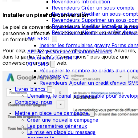
Revendeurs Introduction
Revendeurs Créer un sous-compte
Revendeurs Modifier un sous-compt
Installer un pixel de conversion
Revendeurs Supprimer un sous-co
Revendeurs Modifier l’email et le n
Le pixel de conversion permet de signaler à Google qu’un
Revendeurs Ajouter un crédit d’env
personne a effectué une conversion sur votre site ou sur
API REST
un formulaire.
Insérer les formulaires gravity Forms dans
Pour cela, rendez-vous sur votre page Google Adwords,
API de gestion des désabonnements
dans la partie “Outils”, “Conversions” puis ajoutez une
Documentation SMTP
conversion sur un site web.
API SMS
Récupérer le nombre de crédits d’un com
API SMS V2
Revendeurs Ajouter un crédit d’envoi S
Livres blancs
L'emailing, le canal indispensable pour dévelop
Contactez-nous
Mettre en place une campagne
Créer une nouvelle campagne
Les paramètres généraux
La mise en place du message