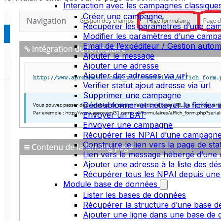
Interaction avec les campagnes classique
Créer une campagne
Récupérer les paramètres d’une ca
Modifier les paramètres d’une camp
Email de l’expéditeur / Gestion auto
Ajouter le message
Ajouter une adresse
Ajouter des adresses via url
Verifier statut ajout adresse via url
Supprimer une campagne
Dédoublonner et nettoyer le fichier d
Envoyer un BAT
Envoyer une campagne
Récupérer les NPAI d’une campagn
Construire le lien vers la page de st
Lien vers le message hébergé d’un
Ajouter une adresse à la liste des dé
Récupérer tous les NPAI depuis une
Module base de données
Lister les bases de données
Récupérer la structure d’une base 
Ajouter une ligne dans une base de