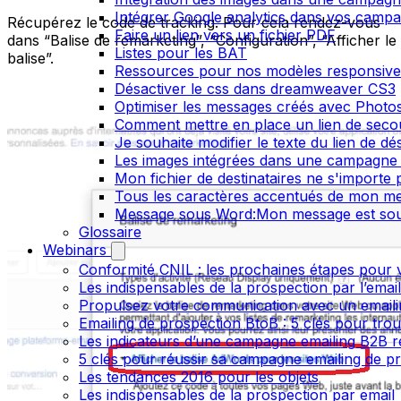
Intégrer Google analytics dans vos camp
Récupérez le code de tracking. Pour cela rendez-vous
Faire un lien vers un fichier PDF
dans “Balise de remarketing”, “Configuration”, “Afficher le
Listes pour les BAT
balise”.
Ressources pour nos modèles responsive
Désactiver le css dans dreamweaver CS3
Optimiser les messages créés avec Phot
Comment mettre en place un lien de secour
Je souhaite modifier le texte du lien de dé
Les images intégrées dans une campagne 
Mon fichier de destinataires ne s'importe
Tous les caractères accentués de mon me
Message sous Word:Mon message est sou
Glossaire
Webinars
Conformité CNIL : les prochaines étapes pour v
Les indispensables de la prospection par l’emai
Propulsez votre communication avec un emailin
Emailing de prospection BtoB : 5 clés pour trou
Les indicateurs d’une campagne emailing B2B r
5 clés pour réussir sa campagne emailing de p
Les tendances 2016 pour les objets
Les indispensables de la prospection par email