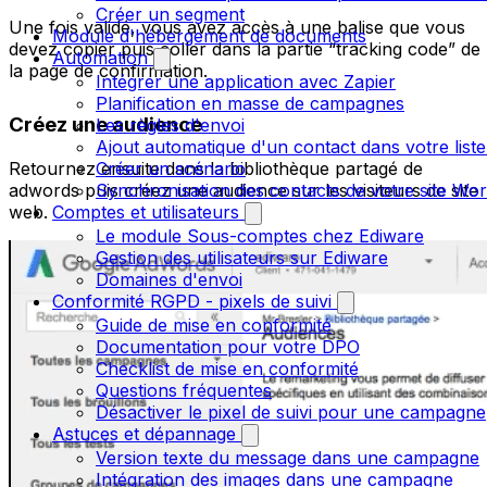
Créer un segment
Une fois validé, vous avez accès à une balise que vous
Module d'hébergement de documents
devez copier puis coller dans la partie “tracking code” de
Automation
la page de confirmation.
Intégrer une application avec Zapier
Planification en masse de campagnes
Créez une audience
Les règles d'envoi
Ajout automatique d'un contact dans votre liste
Retournez ensuite dans la bibliothèque partagé de
Créer un scénario
adwords puis créez une audience sur les visiteurs de site
Synchronisation des contacts de votre site W
web.
Comptes et utilisateurs
Le module Sous-comptes chez Ediware
Gestion des utilisateurs sur Ediware
Domaines d'envoi
Conformité RGPD - pixels de suivi
Guide de mise en conformité
Documentation pour votre DPO
Checklist de mise en conformité
Questions fréquentes
Désactiver le pixel de suivi pour une campagne
Astuces et dépannage
Version texte du message dans une campagne
Intégration des images dans une campagne