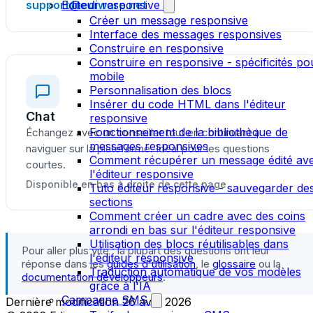
support@ediware.net
Editeur responsive
Créer un message responsive
Interface des messages responsives
Construire en responsive
Construire en responsive - spécificités po
mobile
Personnalisation des blocs
Insérer du code HTML dans l'éditeur
Chat
responsive
Fonctionnement de la bibliothèque de
Échangez avec un conseiller tout en continuant à
messages responsives
naviguer sur la plateforme. Idéal pour les questions
Comment récupérer un message édité av
courtes.
l'éditeur responsive
Disponible en bas à droite de cette page
Tuto éditeur responsive - sauvegarder de
sections
Comment créer un cadre avec des coins
arrondi en bas sur l'éditeur responsive
Utilisation des blocs réutilisables dans
Pour aller plus vite : la plupart des questions ont leur
l'éditeur responsive
réponse dans les
guides d'utilisation
, le
glossaire
ou la
Traduction automatique de vos modèles
documentation développeurs
.
grâce à l'IA
Campagne SMS
Dernière modification
26 avril 2026