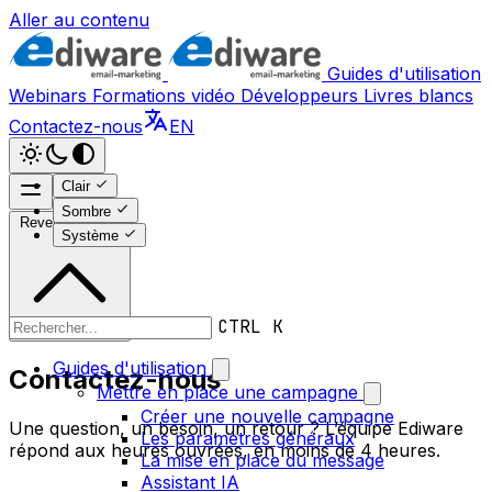
Aller au contenu
Guides d'utilisation
Webinars
Formations vidéo
Développeurs
Livres blancs
Contactez-nous
EN
Clair
Sombre
Revenir en haut
Système
CTRL K
Guides d'utilisation
Contactez-nous
Mettre en place une campagne
Créer une nouvelle campagne
Une question, un besoin, un retour ? L’équipe Ediware
Les paramètres généraux
répond aux heures ouvrées, en moins de 4 heures.
La mise en place du message
Assistant IA