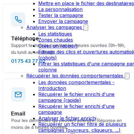
Mettre en place le fichier des destinataires
La personnalisation
Tester la campagne
Envoyer la campagne
Analyser les campagnes
Les statistiques
Téléphone
Zones chaudes
Support technique pendant les heures ouvrées (9h–18h,
Créer un rapport
Filtrage des clics et ouvertures automatis
du lundi au vendredi).
(robots)
01 75 43 77 02
Filtrer les statistiques d'une campagne pa
colonne
Récupérer les données comportementales
Les données comportementales -
Introduction
Récupérer le fichier enrichi d'une
campagne (rapide)
Récupérer le fichier enrichi d'une
campagne
Email
Analyser le fichier enrichi
Pour les demandes qui peuvent attendre. Réponse en
Récupérer un fichier filtré de plusieurs
moins de 4 heures ouvrées.
campagnes (ouvreurs, cliqueurs, ...)